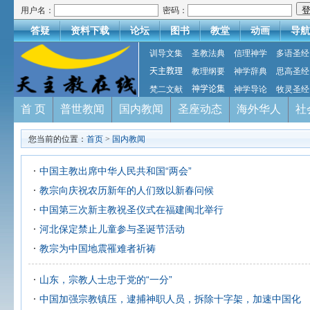
用户名：
密码：
答疑
资料下载
论坛
图书
教堂
动画
导航
训导文集
圣教法典
信理神学
多语圣经
天主教理
教理纲要
神学辞典
思高圣经
梵二文献
神学论集
神学导论
牧灵圣经
首 页
普世教闻
国内教闻
圣座动态
海外华人
社
您当前的位置：
首页
>
国内教闻
中国主教出席中华人民共和国“两会”
教宗向庆祝农历新年的人们致以新春问候
中国第三次新主教祝圣仪式在福建闽北举行
河北保定禁止儿童参与圣诞节活动
教宗为中国地震罹难者祈祷
山东，宗教人士忠于党的“一分”
中国加强宗教镇压，逮捕神职人员，拆除十字架，加速中国化