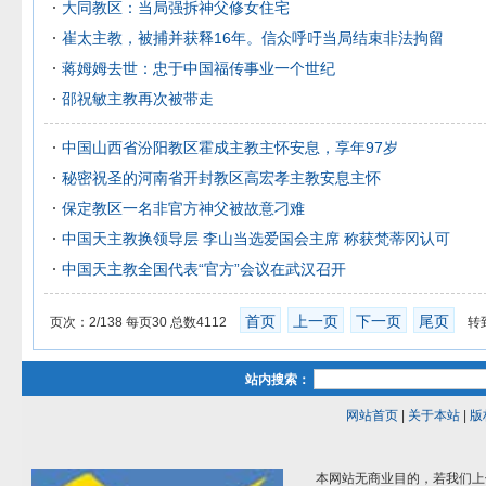
大同教区：当局强拆神父修女住宅
崔太主教，被捕并获释16年。信众呼吁当局结束非法拘留
蒋姆姆去世：忠于中国福传事业一个世纪
邵祝敏主教再次被带走
中国山西省汾阳教区霍成主教主怀安息，享年97岁
秘密祝圣的河南省开封教区高宏孝主教安息主怀
保定教区一名非官方神父被故意刁难
中国天主教换领导层 李山当选爱国会主席 称获梵蒂冈认可
中国天主教全国代表“官方”会议在武汉召开
首页
上一页
下一页
尾页
页次：2/138 每页30 总数4112
转到
站内搜索：
网站首页
|
关于本站
|
版
本网站无商业目的，若我们上