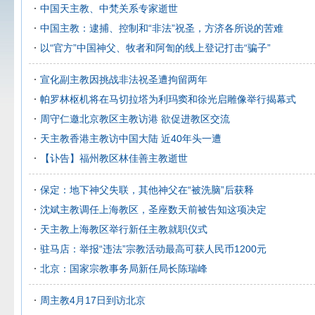
中国天主教、中梵关系专家逝世
中国主教：逮捕、控制和“非法”祝圣，方济各所说的苦难
以“官方”中国神父、牧者和阿訇的线上登记打击“骗子”
宣化副主教因挑战非法祝圣遭拘留两年
帕罗林枢机将在马切拉塔为利玛窦和徐光启雕像举行揭幕式
周守仁邀北京教区主教访港 欲促进教区交流
天主教香港主教访中国大陆 近40年头一遭
【讣告】福州教区林佳善主教逝世
保定：地下神父失联，其他神父在“被洗脑”后获释
沈斌主教调任上海教区，圣座数天前被告知这项决定
天主教上海教区举行新任主教就职仪式
驻马店：举报“违法”宗教活动最高可获人民币1200元
北京：国家宗教事务局新任局长陈瑞峰
周主教4月17日到访北京