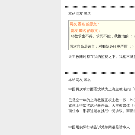
本站网友 匿名
网友 匿名 的原文：
网友 匿名 的原文：
耶教求生不得、求死不能，我推动的 ：
两次向高层谏言：对耶稣必须更严厉 ：
天主教随时都在我的监视之下。我稍不满
本站网友 匿名
中国再次单方面委沈斌为上海主教 被指「
已悬空十年的上海教区正权主教一职，昨(
媒体上得知沈斌已获任命。天主教媒体《
面任命，形容这是在挑战中梵协议。而新
————
中国用实际行动告诉梵蒂冈谁是话事人