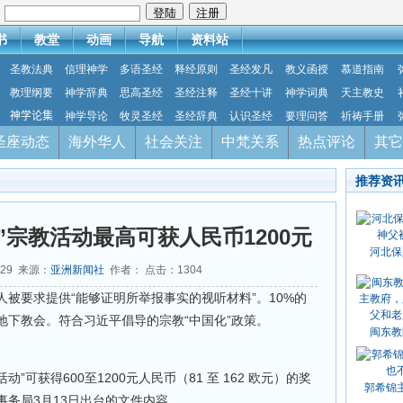
：
书
教堂
动画
导航
资料站
圣教法典
信理神学
多语圣经
释经原则
圣经发凡
教义函授
慕道指南
教理纲要
神学辞典
思高圣经
圣经注释
圣经十讲
神学词典
天主教史
神学论集
神学导论
牧灵圣经
圣经辞典
认识圣经
要理问答
祈祷手册
圣座动态
海外华人
社会关注
中梵关系
热点评论
其它
推荐资
”宗教活动最高可获人民币1200元
河北保
-29 来源：
亚洲新闻社
作者： 点击：
1304
被要求提供“能够证明所举报事实的视听材料”。10%的
地下教会。符合习近平倡导的宗教“中国化”政策。
闽东教
”可获得600至1200元人民币（81 至 162 欧元）的奖
郭希锦
务局3月13日出台的文件内容。