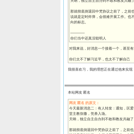
天呐，独立自主自办到不敢和教友共融
那就彻底倒退回中梵协议之前了，之前
说就是定时炸弹，会很难开展工作。也
向的标志。
————
你们当中还真没聪明人
对我来说，好消息一个接着一个，甚至有
你们太不了解习近平，也太不了解自己
我很喜欢习，我的理想正在通过他来实现
本站网友 匿名
网友 匿名 的原文：
今天最新消息二：有人转发：通知，区爱
堂主教弥撒，凭券入场。
天呐，独立自主自办到不敢和教友共融了
那就彻底倒退回中梵协议之前了，之前也