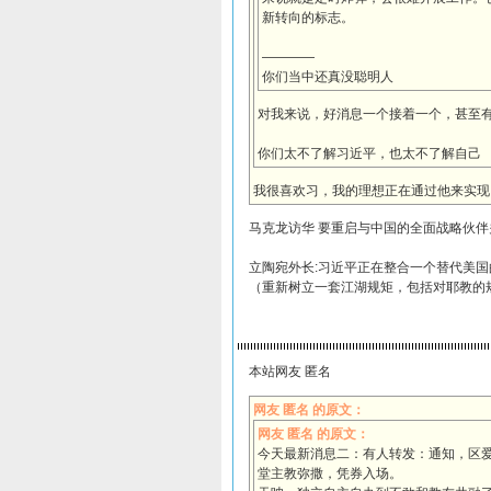
新转向的标志。
————
你们当中还真没聪明人
对我来说，好消息一个接着一个，甚至
你们太不了解习近平，也太不了解自己
我很喜欢习，我的理想正在通过他来实现
马克龙访华 要重启与中国的全面战略伙伴
立陶宛外长:习近平正在整合一个替代美国
（重新树立一套江湖规矩，包括对耶教的
本站网友 匿名
网友 匿名 的原文：
网友 匿名 的原文：
今天最新消息二：有人转发：通知，区
堂主教弥撒，凭券入场。