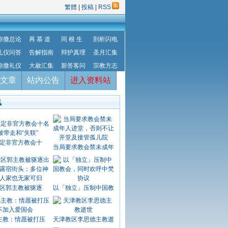
繁體
|
投稿
|
RSS
弥撒总论
再 慕 道
同 根 生
剖析闪电
礼仪问答
告解指南
辩护真理
圣月汇集
弥撒礼仪
大赦汇集
新答客问
宗教方志
文章
站内公告
进入资料站
讯
定非官方教会十
当局要求教会禁未成年
区郭主教被驱逐
以「独立」压制中国教
主教：情愿被打压
天津教区李思德主教逝