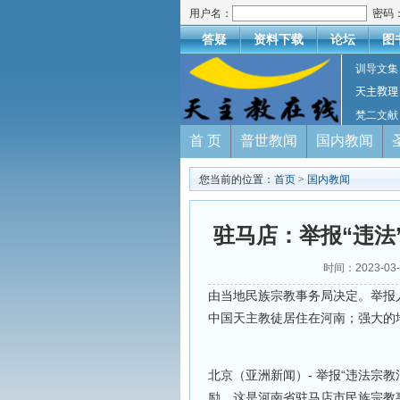
用户名：
密码
答疑
资料下载
论坛
图
训导文集
天主教理
梵二文献
首 页
普世教闻
国内教闻
您当前的位置：
首页
>
国内教闻
驻马店：举报“违法
时间：2023-03
由当地民族宗教事务局决定。举报人
中国天主教徒居住在河南；强大的
北京（亚洲新闻）- 举报“违法宗教活动
励。这是河南省驻马店市民族宗教事