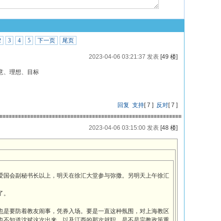
2
3
4
5
下一页
尾页
2023-04-06 03:21:37 发表
[49 楼]
意、理想、目标
回复
支持
[
7
]
反对
[
7
]
2023-04-06 03:15:00 发表
[48 楼]
爱国会副秘书长以上，明天在徐汇大堂参与弥撒。另明天上午徐汇
了。
也是要防着教友闹事，凭券入场。要是一直这种氛围，对上海教区
也不知道沈斌这次出来，以及江西的那次就职，是不是宗教政策重