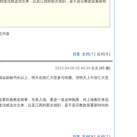
知道沈斌这次出来，以及江西的那次就职，是不是宗教政策重新转
点兴奋
回复
支持
[
7
]
反对
[
6
]
2023-04-06 02:44:34 发表
[45 楼]
国会副秘书长以上，明天在徐汇大堂参与弥撒。另明天上午徐汇大堂
。
是要防着教友闹事，凭券入场。要是一直这种氛围，对上海教区来说
道沈斌这次出来，以及江西的那次就职，是不是宗教政策重新转向的
回复
支持
[
9
]
反对
[
7
]