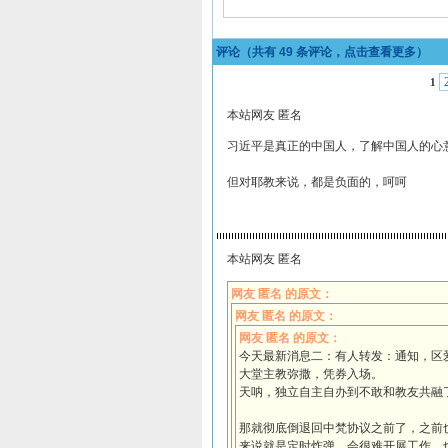
评论（共有
49
条评论，点击查看更多）
1
本站网友 匿名
习近平是真正的中国人，了解中国人的心
但对耶教来说，都是负面的，呵呵
本站网友 匿名
网友 匿名 的原文：
网友 匿名 的原文：
网友 匿名 的原文：
今天最新消息二：有人转发：通知，区
大堂主教弥撒，凭券入场。
天呐，独立自主自办到不敢和教友共融
那就彻底倒退回中梵协议之前了，之前
来说就是定时炸弹，会很难开展工作。