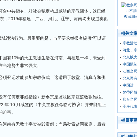
符合中共指令、对社会稳定构成威胁的宗教团体，这已经
教宗周
山东，2019年福建、广西、河北、辽宁、河南均出现过类似
相关文
领域违法行为。最重要的是，当局要求举报者提供“可以证
宗教活
河北，宗
北京以大
中国有10%的天主教徒生活在河南。与福建一样，未受到
中国限
在当地势力非常强大。
江西当
必须登记才能参加宗教仪式：这适用于教堂、清真寺和佛
北京再
中国进
梵蒂冈
没有任何定罪或指控）新乡宗座监牧区宗座监牧张维柱。
邢台当
和 2022 年 10 月续签的《中梵主教任命临时协议》并未能阻止
圣座代
的迫害。
栏目更
在河南有无数十字架被毁案例；当局勒索贫困家庭，后者
。
栏目热