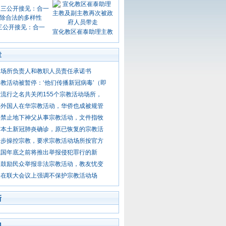
三公开接见：合一
宣化教区崔泰助理主教
章
动场所负责人和教职人员责任承诺书
教活动被暂停：‘他们传播新冠病毒’（即
流行之名共关闭155个宗教活动场所，
制外国人在华宗教活动，华侨也成被规管
局禁止地下神父从事宗教活动，文件指牧
有本土新冠肺炎确诊，原已恢复的宗教活
一步操控宗教，要求宗教活动场所按官方
城国年底之前将推出举报侵犯罪行的新
局鼓励民众举报非法宗教活动，教友忧变
表在联大会议上强调不保护宗教活动场
新
门