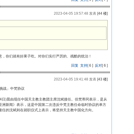
2023-04-05 19:57:48 发表
[44 楼]
）
）
意，你们就有好果子吃。对你们实行严厉的、残酷的统治！
回复
支持
[
6
]
反对
[
6
]
2023-04-05 19:41:48 发表
[43 楼]
挑战」中梵协议
4日)晨由现任中国天主教主教团主席沈斌接任。但梵蒂冈表示，是从
亚洲新闻》表示，这是中国第二次违反中梵主教任命临时协议的单方
接任的沈斌则在就职仪式上表示，将坚持天主教中国化方向。