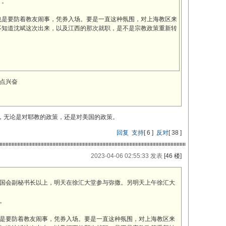
了。
也是要防着教友闹事，凭券入场。要是一直这种氛围，对上海教区来
不知道沈斌这次出来，以及江西的那次就职，是不是宗教政策重新转
点兴奋
，无论是对耶教的政策，还是对美国的政策。
回复
支持
[
6
]
反对
[
38
]
2023-04-06 02:55:33 发表
[46 楼]
国会副秘书长以上，明天在徐汇大堂参与弥撒。另明天上午徐汇大
。
是要防着教友闹事，凭券入场。要是一直这种氛围，对上海教区来