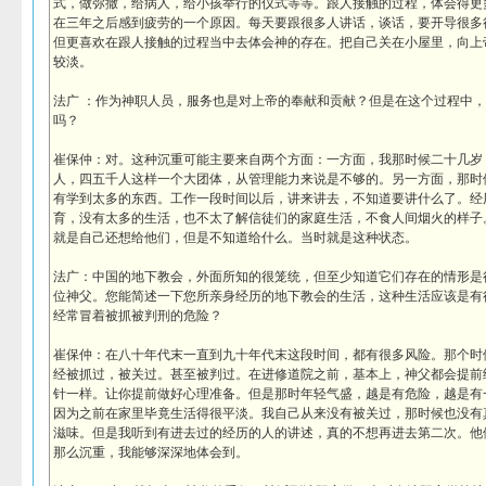
式，做弥撒，给病人，给小孩举行的仪式等等。跟人接触的过程，体会得更
在三年之后感到疲劳的一个原因。每天要跟很多人讲话，谈话，要开导很多
但更喜欢在跟人接触的过程当中去体会神的存在。把自己关在小屋里，向上
较淡。
法广 ：作为神职人员，服务也是对上帝的奉献和贡献？但是在这个过程中
吗？
崔保仲：对。这种沉重可能主要来自两个方面：一方面，我那时候二十几岁
人，四五千人这样一个大团体，从管理能力来说是不够的。另一方面，那时
有学到太多的东西。工作一段时间以后，讲来讲去，不知道要讲什么了。经
育，没有太多的生活，也不太了解信徒们的家庭生活，不食人间烟火的样子
就是自己还想给他们，但是不知道给什么。当时就是这种状态。
法广：中国的地下教会，外面所知的很笼统，但至少知道它们存在的情形是
位神父。您能简述一下您所亲身经历的地下教会的生活，这种生活应该是有
经常冒着被抓被判刑的危险？
崔保仲：在八十年代末一直到九十年代末这段时间，都有很多风险。那个时
经被抓过，被关过。甚至被判过。在进修道院之前，基本上，神父都会提前
针一样。让你提前做好心理准备。但是那时年轻气盛，越是有危险，越是有
因为之前在家里毕竟生活得很平淡。我自己从来没有被关过，那时候也没有
滋味。但是我听到有进去过的经历的人的讲述，真的不想再进去第二次。他
那么沉重，我能够深深地体会到。