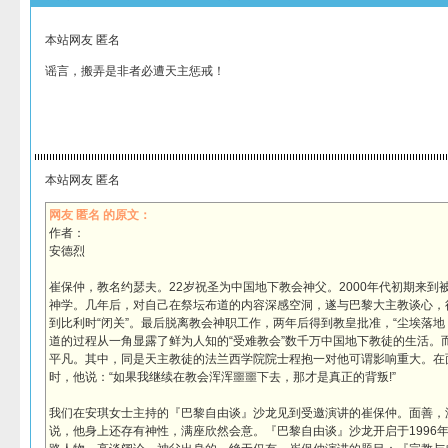
本站网友 匿名
谣言，搬弄是非者必遭天主惩戒！
本站网友 匿名
网友 匿名 的原文：
作者：
安德烈
崔保仲，教名约瑟夫。22岁祝圣为中国地下教会神父。2000年代初期来到
神学。几年后，对自己在祭坛布道的内容深感空洞，遂与巴黎大主教谈心，
到比利时“闭关”。最后脱离教会神职工作，两年后得到教皇批准，“尘埃落地
道的过程从一角显露了鲜为人知的“受难教会”数千万中国地下教徒的生活。
平凡。其中，同是天主教徒的法兰西学院院士程抱一对他可谓影响重大。在
时，他说：“如果我继续在教会浑浑噩噩下去，那才是真正的背叛!”
我们在安琪女士主持的『巴黎自由谈』沙龙见到受邀演讲的崔保仲。面善，
说，他身上还存有神性，满座欣然会意。『巴黎自由谈』沙龙开启于1996