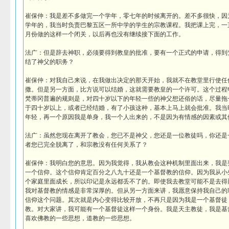
崔保仲：我是差不多做完一个学年，零七年的时候离开的。差不多很快，因
学年的，我当时负责巴黎五区一所中学的学生的宗教课程。我把课上完，一
月份做的这样一个闭关，以后再也没有继续接下面的工作。
法广：但是辞去神职，必须要得到教皇的批准，要有一个正式的申请，得到
结了神父的职务？
崔保仲：对我自己来说，在我做出决定的那天开始，我就不在教堂里行使任
撒。但是另一方面，比方说可以结婚，这就需要教皇的一个许可。这个过程
梵蒂冈普遍的规则是，对四十岁以下的年轻一些的神父想还俗的话，尽量拖
于四十岁以上，或者已经结婚，有了小孩这种，基本上马上就会批准。我当
年轻，再一个原因我是单身，我一个人出来的，不是因为有情感的因素或其
法广：虽然您现在离开了教会，您已不是神父，您还是一位教徒吗，你还是
者您已完全脱离了，和宗教没有任何关系了？
崔保仲：我明白您的意思。因为我觉得，我从教会这种机制里面出来，我是
一个信仰。这个信仰肯定百分之八九十还是一个基督教的信仰。因为我从小
个家庭里面成长，所以印记是永远都丢不了的。即使我去教堂可能不是去得
我对基督教的情感是非常深厚的。但从另一方面来讲，我愿意保持我自己的
信仰这个问题。其次就是内心变得比较开放，不再只是因为我是一个基督徒
教。对大家讲，我可能有一个基督徒这样一个身份。我是天主教徒，我是基
喜欢佛教的一些思想，道教的一些思想。