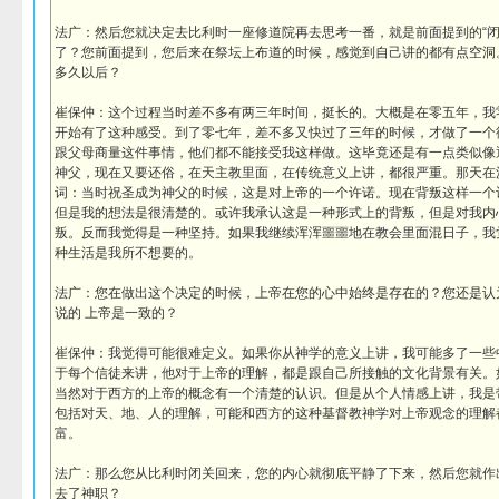
法广：然后您就决定去比利时一座修道院再去思考一番，就是前面提到的“闭关
了？您前面提到，您后来在祭坛上布道的时候，感觉到自己讲的都有点空洞
多久以后？
崔保仲：这个过程当时差不多有两三年时间，挺长的。大概是在零五年，我
开始有了这种感受。到了零七年，差不多又快过了三年的时候，才做了一个
跟父母商量这件事情，他们都不能接受我这样做。这毕竟还是有一点类似像
神父，现在又要还俗，在天主教里面，在传统意义上讲，都很严重。那天在沙
词：当时祝圣成为神父的时候，这是对上帝的一个许诺。现在背叛这样一个
但是我的想法是很清楚的。或许我承认这是一种形式上的背叛，但是对我内
叛。反而我觉得是一种坚持。如果我继续浑浑噩噩地在教会里面混日子，我
种生活是我所不想要的。
法广：您在做出这个决定的时候，上帝在您的心中始终是存在的？您还是认
说的 上帝是一致的？
崔保仲：我觉得可能很难定义。如果你从神学的意义上讲，我可能多了一些
于每个信徒来讲，他对于上帝的理解，都是跟自己所接触的文化背景有关。
当然对于西方的上帝的概念有一个清楚的认识。但是从个人情感上讲，我是
包括对天、地、人的理解，可能和西方的这种基督教神学对上帝观念的理解
富。
法广：那么您从比利时闭关回来，您的内心就彻底平静了下来，然后您就作
去了神职？