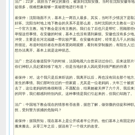
法广：22岁，就担当了神父的重任，被派到沈阳安微。当时在沈阳安徽等
徒很多，很难想象能够一直秘密地进行布道？
崔保仲：沈阳场面不大，基本上一两百人最多。其实，当时不少情况下是取
好坏。沈阳当时地上地下教会的关系不是那么差，当时沈阳的大主教在一定
一个官方主教。地下教会是没有主教的。我们去了后也只是帮忙，照顾那些
举报这些事情。在安徽的时候，基本上也没有遇到麻烦。安徽也没有多少地
冲突，主要是在河北福建一带比较严重。在安徽布道时，经常是几千人的场
所很近。布道时组织者在外面布置岗哨观察，看到有穿制服的，有陌生人过
想办法离开。基本上就是这种状态。
法广：您还在修道院学习的时候，法国电视六台曾采访过你们。后来这部片
你们神职人员赶紧转移了地方，但是当地好多人因此受到很严酷的待遇？
崔保仲：对。这个我只是后来听说的，我离开以后，再也没有回去那个地方
发生的事情。我们那时住过的一些家庭，尤其是一位老妈妈，大年三十被抓
去了，这位老妈妈性格很刚强，不愿配合，结果她被关押了六个月。我后来
的同学，我们都感到特别内疚。这种事情是我们引起来的，但我们却跑了。
法广：中国地下教会现在的情形有否改善，据您了解，做弥撒的信徒和神职
扰，受到警方抓捕的危险吗？
崔保仲：据我所知，现在基本上是公开或者半公开的。他们基本上有固定的
搬来搬去。从零三年之后，据说有了一个很大的改变。