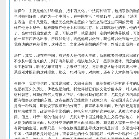
崔保仲：主要是他的那种融合。把中西文化，中法两种语言，包括宗教的融
当时特别好奇，他作为一个中国人，在中国生活了整整19年，后来到了法国
去表达，后来又受洗。他是怎么做到这些的？他怎么能把这些不同的元素，
样在他身上整合，这样能够在他身上和谐地共存。所以我就读他的书，他的
了。当时对我启发很大：是，可以这样，就是达到一定的精神境界以后，可
的一些东西表达出来。所以我觉得，既然他可以做到，我也可以做到这一点
我身边的这种差异性，这种语言，文化还有宗教的差异性，然后走出我的一
法广：其实，现在在中国，有好多人把信仰天主教，新教或者信仰其它宗教
不少从中国出来的人，到了海外以后，很快地加入了一些宗教团体。而您的
天主教家庭，听神父布道讲学，后来成了神父。再后来您从这个环境走出来
系我刚才提到的这种现象，那么，您对信仰，对宗教，还有个人对宗教信仰
崔保仲：我觉得信仰，尤其是宗教，大部分宗教，像基督教已经有两千年的
也是有更久的历史，佛教也是如此。我觉得就它们的文化价值本身，对人类
这种智慧，对我们当代人有很大帮助。但同时我们也知道，尤其是西方的基
面有很多政治性的东西。这点在西方已经做到了政教分离，在法国其实分离
是有一种残留。即使说宗教跟政治分离了，但宗教本身里面，政治性还是有
牌的宗教里面，政治性是非常强的，包括它的老牌的这种机制。从教会本身
间。但是，对于一般的信徒来讲，尤其对于中国这种物质主义横行的地方，
从物质的束缚里面，从这种空虚的世界里面脱离出来。我觉得人需要一些价
有灵性的生活。如果只是一味地在物质里面去寻找这种满足的话，永远也得
中国，信基督教是时髦也好，或者其他的什么原因也好，代表一种现代性也