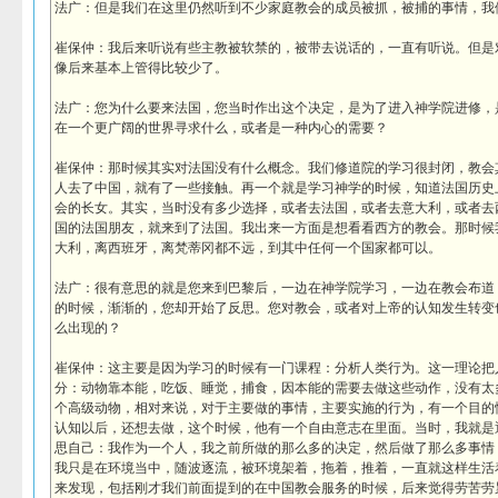
法广：但是我们在这里仍然听到不少家庭教会的成员被抓，被捕的事情，我
崔保仲：我后来听说有些主教被软禁的，被带去说话的，一直有听说。但是
像后来基本上管得比较少了。
法广：您为什么要来法国，您当时作出这个决定，是为了进入神学院进修，
在一个更广阔的世界寻求什么，或者是一种内心的需要？
崔保仲：那时候其实对法国没有什么概念。我们修道院的学习很封闭，教会
人去了中国，就有了一些接触。再一个就是学习神学的时候，知道法国历史
会的长女。其实，当时没有多少选择，或者去法国，或者去意大利，或者去
国的法国朋友，就来到了法国。我出来一方面是想看看西方的教会。那时候
大利，离西班牙，离梵蒂冈都不远，到其中任何一个国家都可以。
法广：很有意思的就是您来到巴黎后，一边在神学院学习，一边在教会布道
的时候，渐渐的，您却开始了反思。您对教会，或者对上帝的认知发生转变
么出现的？
崔保仲：这主要是因为学习的时候有一门课程：分析人类行为。这一理论把
分：动物靠本能，吃饭、睡觉，捕食，因本能的需要去做这些动作，没有太
个高级动物，相对来说，对于主要做的事情，主要实施的行为，有一个目的
认知以后，还想去做，这个时候，他有一个自由意志在里面。当时，我就是
思自己：我作为一个人，我之前所做的那么多的决定，然后做了那么多事情
我只是在环境当中，随波逐流，被环境架着，拖着，推着，一直就这样生活
来发现，包括刚才我们前面提到的在中国教会服务的时候，后来觉得劳苦劳