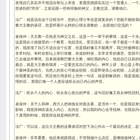
发现自己其实并不很适合祭坛上布道，更愿意踏踏实实过一个普通人，一个
您谈到的“闭关”，之前还跟一些有经验的神父，主教交流，请教他们。
法广：就是说在这个过程当中，您的心理斗争还是很复杂的？您能不能给我
黎大主教的谈话，您是怀着什么样的心情去请教的 ，去跟他们交流的？
崔保仲：天主教一旦祝圣为神父之后，这是一个一辈子的事情，这是一个永
这是我从小就接受的一个教育，包括洗礼，受完洗后，你一辈子都是一个基
的，我发现了自己不适合这个位置，但是我好像又不能离开，我已经被绑在
非常纠结。有时在祭坛上举行弥撒，布道的时候，非常非常的痛苦。觉得不
己去做这件事情。后来就请教巴黎大主教，倾吐我的内心，包括自己以前的
最后，就是大主教给我讲，一定要忠实自己的内心。神学上讲，良心是上帝
个最神圣的地方。当然人的良心可能会犯错，但是即使良心会犯错，人还是
给我重复这句话。而且他引用圣经上另外一句话，就是耶稣讲的：我是道路
理的话， 那我们每一个人更应该听从自己内心的声音。
法广：听从个人的内心，听从良心发出的声音，这句话好像又有从神性回到
崔保仲：关于人和神，西方人把神放在对面去看，是另外一个。但是我后来
影响，我觉得神应该在人内心，在内在，所以我到内心去寻找神。当我在内
个真理的时候，我觉得这就是神的声音。
法广：可以说，这位大主教的这番谈话对您下决心作出一个最后的决定，起
崔保仲：非常重要。他后来就跟我说，不管我做什么决定，是继续做神父，