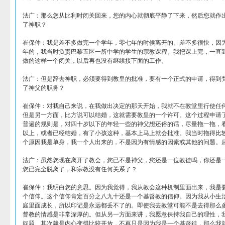
法广：那么您从比利时闭关回来，您的内心就彻底平静了下来，然后您就作
了神职？
崔保仲：我是差不多做完一个学年，零七年的时候离开的。差不多很快，因
年的，我当时负责巴黎五区一所中学的学生的宗教课程。我把课上完，一直
做的这样一个闭关，以后再也没有继续接下面的工作。
法广：但是辞去神职，必须要得到教皇的批准，要有一个正式的申请，得到
了神父的职务？
崔保仲：对我自己来说，在我做出决定的那天开始，我就不在教堂里行使任
但是另一方面，比方说可以结婚，这就需要教皇的一个许可。这个过程申请
普遍的规则是，对四十岁以下的年轻一些的神父想还俗的话，尽量拖一拖，
以上，或者已经结婚，有了小孩这种，基本上马上就会批准。我当时拖得比
个原因我是单身，我一个人出来的，不是因为有情感的因素或其他的问题。
法广：虽然您现在离开了教会，您已不是神父，您还是一位教徒吗，你还是
您已完全脱离了，和宗教没有任何关系了？
崔保仲：我明白您的意思。因为我觉得，我从教会这种机制里面出来，我是
个信仰。这个信仰肯定百分之八九十还是一个基督教的信仰。因为我从小生
庭里面成长，所以印记是永远都丢不了的。即使我去教堂可能不是去得那么
督教的情感是非常深厚的。但从另一方面来讲，我愿意保持我自己的理性，
问题。其次就是内心变得比较开放，不再只是因为我是一个基督徒，那么我