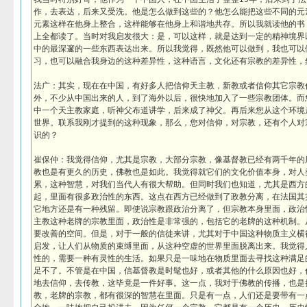
作，去表达，后来又受洗。他是怎么做到这些的？他怎么能把这些不同的元
元素这样在他身上整合，这样能够在他身上和谐地共存。所以我就读他的书
上全都读了。当时对我启发很大：是，可以这样，就是达到一定的精神境界
中的最深邃的一些东西表达出来。所以我觉得，既然他可以做到，我也可以
习，也可以融合我身边的这种差异性，这种语言，文化还有宗教的差异性，
法广：其实，现在在中国，有好多人把信仰天主教，新教或者信仰其它宗教
外，不少从中国出来的人，到了海外以后，很快地加入了一些宗教团体。而
中一个天主教家庭，听神父布道讲学，后来成了神父。再后来您从这个环境
世界。联系我刚才提到的这种现象，那么，您对信仰，对宗教，还有个人对
识的？
崔保仲：我觉得信仰，尤其是宗教，大部分宗教，像基督教已经有两千年的
教也是有更久的历史，佛教也是如此。我觉得就它们的文化价值本身，对人
累，这种智慧，对我们当代人有很大帮助。但同时我们也知道，尤其是西方
起，里面有很多政治性的东西。这点在西方已经做到了政教分离，在法国其
它地方还是有一种残留。即使说宗教跟政治分离了，但宗教本身里面，政治
主教这种老牌的宗教里面，政治性是非常强的，包括它的老牌的这种机制。
要改善的空间。但是，对于一般的信徒来讲，尤其对于中国这种物质主义横
启发，让人们从物质的束缚里面，从这种空虚的世界里面脱离出来。我觉得
性的，需要一种有灵性的生活。如果只是一味地在物质里面去寻找这种满足
足不了。不管是在中国，信基督教是时髦也好，或者其他的什么原因也好，
地去信仰，去传教，这毕竟是一件好事。这一点，我对于佛教的传播，也是
教，老牌的宗教，都有很深的智慧在里面。只是有一点，人们还是要带有一