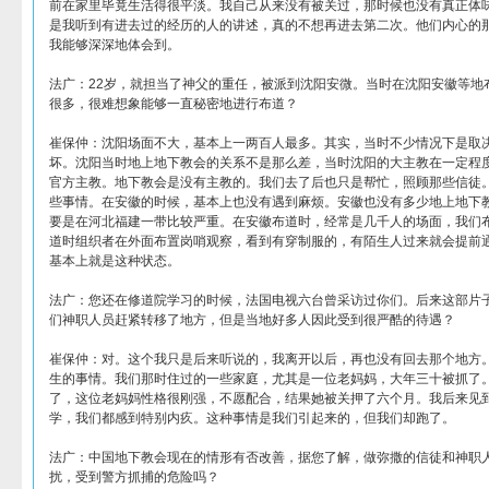
前在家里毕竟生活得很平淡。我自己从来没有被关过，那时候也没有真正体
是我听到有进去过的经历的人的讲述，真的不想再进去第二次。他们内心的
我能够深深地体会到。
法广：22岁，就担当了神父的重任，被派到沈阳安微。当时在沈阳安徽等地
很多，很难想象能够一直秘密地进行布道？
崔保仲：沈阳场面不大，基本上一两百人最多。其实，当时不少情况下是取
坏。沈阳当时地上地下教会的关系不是那么差，当时沈阳的大主教在一定程
官方主教。地下教会是没有主教的。我们去了后也只是帮忙，照顾那些信徒
些事情。在安徽的时候，基本上也没有遇到麻烦。安徽也没有多少地上地下
要是在河北福建一带比较严重。在安徽布道时，经常是几千人的场面，我们
道时组织者在外面布置岗哨观察，看到有穿制服的，有陌生人过来就会提前
基本上就是这种状态。
法广：您还在修道院学习的时候，法国电视六台曾采访过你们。后来这部片
们神职人员赶紧转移了地方，但是当地好多人因此受到很严酷的待遇？
崔保仲：对。这个我只是后来听说的，我离开以后，再也没有回去那个地方
生的事情。我们那时住过的一些家庭，尤其是一位老妈妈，大年三十被抓了
了，这位老妈妈性格很刚强，不愿配合，结果她被关押了六个月。我后来见
学，我们都感到特别内疚。这种事情是我们引起来的，但我们却跑了。
法广：中国地下教会现在的情形有否改善，据您了解，做弥撒的信徒和神职
扰，受到警方抓捕的危险吗？