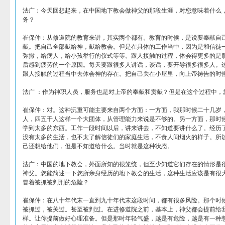
法广：今天回想起来，在中国地下教会做神父的那段生涯，对您意味着什么
务？
崔保仲：从修道院的教育来讲，其实两个都有。教育的时候，是说要奉献自
献。把自己全部献给神，献给教会。但是在具体的工作当中，因为是和信徒
弥撒，给病人，给小孩举行的仪式等等。跟人接触的过程，体会得更多的是
后感到疲劳的一个原因。每天要跟很多人讲话，谈话，要开导很多很多人。
跟人接触的过程当中去体会神的存在。把自己关在小屋里，向上帝祷告的时
法广 ：作为神职人员，服务也是对上帝的奉献和贡献？但是在这个过程中，
崔保仲：对。这种沉重可能主要来自两个方面：一方面，我那时候二十几岁
人，四五千人这样一个大团体，从管理能力来说是不够的。另一方面，那时
学到太多的东西。工作一段时间以后，讲来讲去，不知道要讲什么了。经历
没有太多的生活，也不太了解信徒们的家庭生活，不食人间烟火的样子。所
己还想给他们，但是不知道给什么。当时就是这种状态。
法广：中国的地下教会，外面所知的很笼统，但至少知道它们存在的情形是
神父。您能简述一下您所亲身经历的地下教会的生活，这种生活应该是有很
冒着被抓被判刑的危险？
崔保仲：在八十年代末一直到九十年代末这段时间，都有很多风险。那个时
被抓过，被关过。甚至被判过。在进修道院之前，基本上，神父都会提前给
样。让你提前做好心理准备。但是那时年轻气盛，越是有危险，越是有一种