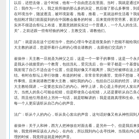
以后，还想去做，这个时候，他有一个自由意志在里面。当时，我就是通过
己：我作为一个人，我之前所做的那么多的决定，然后做了那么多事情，到
在环境当中，随波逐流，被环境架着，拖着，推着，一直就这样生活着？我
包括刚才我们前面提到的在中国教会服务的时候，后来觉得劳苦劳累，甚至
实并不很适合祭坛上布道，更愿意踏踏实实过一个普通人，一个凡人的生活。
关”，之前还跟一些有经验的神父，主教交流，请教他们。
法广：就是说在这个过程当中，您的心理斗争还是很复杂的？您能不能给我
大主教的谈话，您是怀着什么样的心情去请教的 ，去跟他们交流的？
崔保仲：天主教一旦祝圣为神父之后，这是一个一辈子的事情，这是一个永
是我从小就接受的一个教育，包括洗礼，受完洗后，你一辈子都是一个基督
我发现了自己不适合这个位置，但是我好像又不能离开，我已经被绑在这上
结。有时在祭坛上举行弥撒，布道的时候，非常非常的痛苦。觉得不想做，
件事情。后来就请教巴黎大主教，倾吐我的内心，包括自己以前的经历，讲
大主教给我讲，一定要忠实自己的内心。神学上讲，良心是上帝的对人发出
方。当然人的良心可能会犯错，但是即使良心会犯错，人还是要听从自己良
话。而且他引用圣经上另外一句话，就是耶稣讲的：我是道路真理和生命。他
每一个人更应该听从自己内心的声音。
法广：听从个人的内心，听从良心发出的声音，这句话好像又有从神性回到
崔保仲：关于人和神，西方人把神放在对面去看，是另外一个。但是我后来
响，我觉得神应该在人内心，在内在，所以我到内心去寻找神。当我在内心
理的时候，我觉得这就是神的声音。