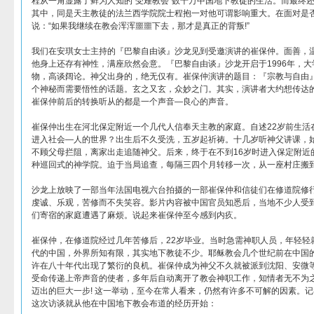
程从一角显露了鲜为人知的“受难教会”数千万中国地下教徒的生活。而最终
其中，同是天主教徒的法兰西学院院士程抱一对他可谓影响重大。在面对是
说：“如果我继续在教会浑浑噩噩下去，那才是真正的背叛!”
我们在安琪女士主持的『巴黎自由谈』沙龙见到受邀演讲的崔保仲。面善，
他身上还存有神性，满座欣然会意。『巴黎自由谈』沙龙开启于1996年，
物，高谈阔论。神父出身的，绝无仅有。崔保仲演讲的题目：『宗教与自由
个神秘而需要悟性的话题。玄之又玄，众妙之门。其实，演讲者大约想传达
崔保仲前后的转换听从的都是一个声音―良心的声音。
崔保仲出生在河北保定附近一个几代人信奉天主教的家庭。自述22岁前生活在
进入社会―人的世界？出生后不久受洗，五岁起祈祷。十几岁听神父讲课，始
不顾父母拦阻，离家出走追随神父。后来，终于在不到16岁时进入保定附近
种巡回式的神学院。迫于当局追查，每隔三四个月转移一次，从一座村庄搬
沙龙上放映了一部当年法国电视六台拍摄的一部崔保仲和信徒们在修道院修
虔诚、乐观，苦修而不失笑容。影片内容被中国官员知悉后，当地不少人受
们寄宿的家庭遭遇了麻烦。说起来崔保仲至今感到内疚。
崔保仲，在修道院经过几年苦修后，22岁毕业。当时急需神职人员，年轻轻
代的中国，外界所知有限，其实地下教徒不少。耶稣教会几个世纪前在中国
许在八十年代出现了繁衍的良机。崔保仲成为神父不久就被派到沈阳、安微
受命传递上帝声音的使者，多年后自动离开了教会神职工作，知情者无不为
迈出的巨大一步! 这一举动，至今在常人看来，仍然有许多不可解的因素。
这次访谈就从他在中国地下教会布道的经历开始：