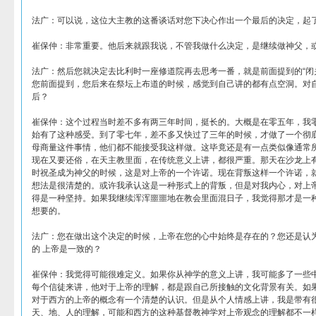
法广：可以说，这位大主教的这番谈话对您下决心作出一个最后的决定，起
崔保仲：非常重要。他后来就跟我说，不管我做什么决定，是继续做神父，
法广：然后您就决定去比利时一座修道院再去思考一番，就是前面提到的“闭关
您前面提到，您后来在祭坛上布道的时候，感觉到自己讲的都有点空洞。对
后？
崔保仲：这个过程当时差不多有两三年时间，挺长的。大概是在零五年，我
始有了这种感受。到了零七年，差不多又快过了三年的时候，才做了一个彻
母商量这件事情，他们都不能接受我这样做。这毕竟还是有一点类似像通常
现在又要还俗，在天主教里面，在传统意义上讲，都很严重。那天在沙龙上有
时祝圣成为神父的时候，这是对上帝的一个许诺。现在背叛这样一个许诺，
想法是很清楚的。或许我承认这是一种形式上的背叛，但是对我内心，对上
得是一种坚持。如果我继续浑浑噩噩地在教会里面混日子，我觉得那才是一
想要的。
法广：您在做出这个决定的时候，上帝在您的心中始终是存在的？您还是认
的 上帝是一致的？
崔保仲：我觉得可能很难定义。如果你从神学的意义上讲，我可能多了一些
每个信徒来讲，他对于上帝的理解，都是跟自己所接触的文化背景有关。如
对于西方的上帝的概念有一个清楚的认识。但是从个人情感上讲，我是带有
天、地、人的理解，可能和西方的这种基督教神学对上帝观念的理解都不一