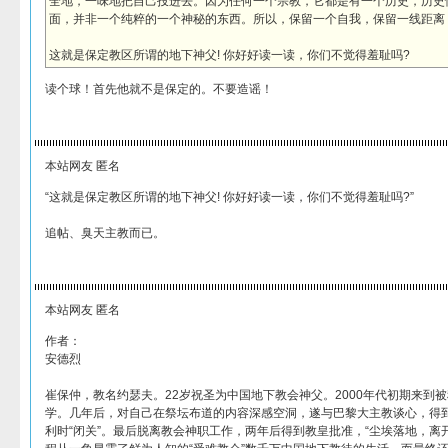
全地，一味地把自己投进去。因为任何一个宗教，它都是有一个历史，历史
面，并非一个纯粹的一个神秘的东西。所以，保留一个自我，保留一线距离
这就是保定教区所谓的地下神父! 你好好读一读，你们不觉得羞耻吗?
读个球！首先他就不是保定的。不要造谣！
本站网友 匿名
“这就是保定教区所谓的地下神父! 你好好读一读，你们不觉得羞耻吗?”
追帖、臭天主教而已。
本站网友 匿名
作者：
安德烈
崔保仲，教名约瑟夫。22岁祝圣为中国地下教会神父。2000年代初期来到被
学。几年后，对自己在祭坛布道的内容深感空洞，遂与巴黎大主教谈心，得
利时“闭关”。最后脱离教会神职工作，两年后得到教皇批准，“尘埃落地，离