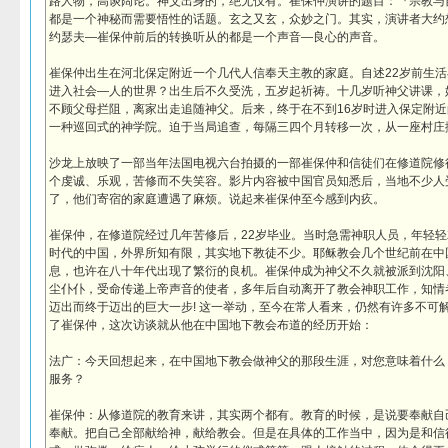
路人物，高谈阔论。神父出身的，绝无仅有。崔保仲演讲的题目：『宗教与
都是一个神秘而需要悟性的话题。玄之又玄，众妙之门。其实，演讲者大约
约瑟夫―崔保仲前后的转换听从的都是一个声音―良心的声音。
崔保仲出生在河北保定附近一个几代人信奉天主教的家庭。自述22岁前生活
进入社会―人的世界？出生后不久受洗，五岁起祈祷。十几岁听神父讲课，始
不顾父母拦阻，离家出走追随神父。后来，终于在不到16岁时进入保定附
一种巡回式的神学院。迫于当局追查，每隔三四个月转移一次，从一座村庄
沙龙上放映了一部当年法国电视六台拍摄的一部崔保仲和信徒们在修道院修
个虔诚、乐观，苦修而不失笑容。影片内容被中国官员知悉后，当地不少人
了，他们寄宿的家庭遭遇了麻烦。说起来崔保仲至今感到内疚。
崔保仲，在修道院经过几年苦修后，22岁毕业。当时急需神职人员，年轻
时代的中国，外界所知有限，其实地下教徒不少。耶稣教会几个世纪前在中
息，也许在八十年代出现了繁衍的良机。崔保仲成为神父不久就被派到沈阳
尘仆仆，受命传递上帝声音的使者，多年后自动离开了教会神职工作，知情
迈出而终于迈出的巨大一步! 这一举动，至今在常人看来，仍然有许多不可
了崔保仲，这次访谈就从他在中国地下教会布道的经历开始：
法广：今天回想起来，在中国地下教会做神父的那段生涯，对您意味着什么
服务？
崔保仲：从修道院的教育来讲，其实两个都有。教育的时候，是说要奉献自
奉献。把自己全部献给神，献给教会。但是在具体的工作当中，因为是和信