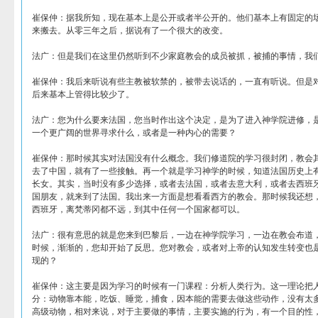
崔保仲：据我所知，现在基本上是公开或者半公开的。他们基本上有固定的
来搬去。从零三年之后，据说有了一个很大的改变。
法广：但是我们在这里仍然听到不少家庭教会的成员被抓，被捕的事情，我
崔保仲：我后来听说有些主教被软禁的，被带去说话的，一直有听说。但是
后来基本上管得比较少了。
法广：您为什么要来法国，您当时作出这个决定，是为了进入神学院进修，
一个更广阔的世界寻求什么，或者是一种内心的需要？
崔保仲：那时候其实对法国没有什么概念。我们修道院的学习很封闭，教会
去了中国，就有了一些接触。再一个就是学习神学的时候，知道法国历史上
长女。其实，当时没有多少选择，或者去法国，或者去意大利，或者去西班
国朋友，就来到了法国。我出来一方面是想看看西方的教会。那时候我还想
西班牙，离梵蒂冈都不远，到其中任何一个国家都可以。
法广：很有意思的就是您来到巴黎后，一边在神学院学习，一边在教会布道
时候，渐渐的，您却开始了反思。您对教会，或者对上帝的认知发生转变也
现的？
崔保仲：这主要是因为学习的时候有一门课程：分析人类行为。这一理论把
分：动物靠本能，吃饭、睡觉，捕食，因本能的需要去做这些动作，没有太
高级动物，相对来说，对于主要做的事情，主要实施的行为，有一个目的性