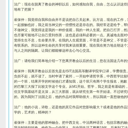
法广：现在在脱离了教会的神职以后，如何感知自我，自由，怎么认识这些
地有了把握？
崔保仲：我觉得自我和自由并不是说把自己关起来。比方说，现在的工作，
一起接触也好，我之前当神父的一些惯性还是存在的。我经常还是给予，帮
不做神父，我觉得这是我的一种价值观，我的一种人生观。把自己打开，然
也尽量可能地不让自己受到伤害，这也是必须和必要的一点。真诚地去面对
觉得生生不息，生命要共享。在我的人生观里面，不管是不是神父，不管是
有联系的。所以这种生命的共享对我来说很重要。现在我在努力地去朝这个
与人之间的隔阂。让我们都能够这样去心与心交流。
法广：请给我们简单地介绍一下您离开教会以后的生活，您在法国这几年的
崔保仲：我离开教会以后首先是去ISIT法国高等翻译学院学口译，学费很
负担不起，就不读了。当时申请了索邦，一开始申请哲学系，中西哲学比较
的一个班，结果开学的时候他们才通知我，这个班只有两个学生报名，抱歉
的巴黎三大报了比较文学这个专业。从M1开始。哲学，我之前是有基础的，
但文学我基础不是太深，从三大那面，就从研究生第一年开始读。不过研究
的。因为我到了法国之后，他的作品对我帮助很大，所以我就一直想做他的
法广：他的小说，诗歌，还是他的其它作品对您影响最大？或者是他的作品
学的，艺术的，精神的？
崔保仲：主要是他的那种融合。把中西文化，中法两种语言，包括宗教的融
我当时特别好奇，他作为一个中国人，在中国生活了整整19年，后来到了