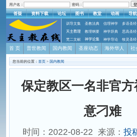
用户名：
密码：
答疑
资料下载
论坛
图书
教堂
动画
导航
训导文集
圣教法典
信理神学
多语圣经
天主教理
教理纲要
神学辞典
思高圣经
梵二文献
神学论集
神学导论
牧灵圣经
首 页
普世教闻
国内教闻
圣座动态
海外华人
社
您当前的位置：
首页
>
国内教闻
保定教区一名非官方
意刁难
时间：2022-08-22 来源：
投