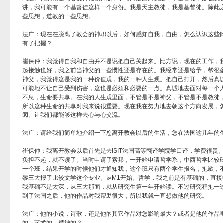
讲，我可能有一个基督徒这样一个身份。我是天主教徒，我是基督徒。除此
些思想，道教的一些思想。
法广：现在在脱离了教会的神职以后，如何感知自我，自由，怎么认识这些
有了把握？
崔保仲：我觉得自我和自由并不是说把自己关起来。比方说，现在的工作，
起接触也好，我之前当神父的一些惯性还是存在的。我经常还是给予，帮很
神父，我觉得这是我的一种价值观，我的一种人生观。把自己打开，然后真
可能地不让自己受到伤害，这也是必须和必要的一点。真诚地去面对每一个
不息，生命要共享。在我的人生观里面，不管是不是神父，不管是不是教徒
所以这种生命的共享对我来说很重要。现在我在努力地去朝这个方向发展，
阂。让我们都能够这样去心与心交流。
法广：请给我们简单地介绍一下您离开教会以后的生活，您在法国这几年的
崔保仲：我离开教会以后首先是去ISIT法国高等翻译学院学口译，学费很贵
负担不起，就不读了。当时申请了索邦，一开始申请哲学系，中西哲学比较
一个班，结果开学的时候他们才通知我，这个班只有两个学生报名，抱歉，
黎三大报了比较文学这个专业。从M1开始。哲学，我之前是有基础的，直接
我基础不是太深，从三大那面，就从研究生第一年开始读。不过研究程抱一
到了法国之后，他的作品对我帮助很大，所以我就一直想做他的研究。
法广：他的小说，诗歌，还是他的其它作品对您影响最大？或者是他的作品
的，艺术的，精神的？