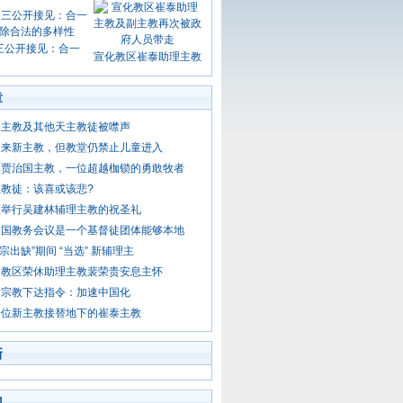
三公开接见：合一
宣化教区崔泰助理主教
章
张主教及其他天主教徒被噤声
迎来新主教，但教堂仍禁止儿童进入
悼贾治国主教，一位超越枷锁的勇敢牧者
教徒：该喜或该悲?
区举行吴建林辅理主教的祝圣礼
中国教务会议是一个基督徒团体能够本地
教宗出缺”期间 “当选” 新辅理主
阳教区荣休助理主教裴荣贵安息主怀
对宗教下达指令：加速中国化
一位新主教接替地下的崔泰主教
新
门