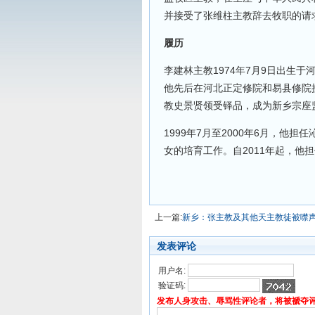
并接受了张维柱主教辞去牧职的请
履历
李建林主教1974年7月9日出生于
他先后在河北正定修院和易县修院接
教史景贤领受铎品，成为新乡宗座
1999年7月至2000年6月，他
女的培育工作。自2011年起，他
上一篇:
新乡：张主教及其他天主教徒被噤
发表评论
用户名:
验证码:
发布人身攻击、辱骂性评论者，将被褫夺