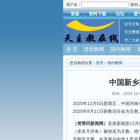
用户名：
密码
答疑
资料下载
论坛
图
训导文集
天主教理
梵二文献
首 页
普世教闻
国内教闻
您当前的位置：
首页
>
国内教闻
中国新乡
时间：2025-12
2025年12月5日星期五，中国
2025年8月11日获教宗任命为主教
（梵蒂冈新闻网）
圣座新闻室12月
（圣名方济各）被祝圣为主教。他于
监牧区主教，在圣座与中华人民共