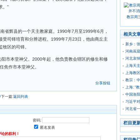
求。”
教宗周
河南省辉县的一个天主教家庭。1990年7月至1999年6月，
相关文
受司铎培育和分辨进程。1999年7月23日，他由商丘主
新乡：
监牧区的司铎。
河南虽
河北哀
担任沁阳市本堂神父。2000年起，他负责教会辖区的修生和修
上海天主
担任焦作市本堂神父。
上海教
教宗：
分享按钮
上海: “
中国洛
声
下一篇:
返回列表
习近平
河北省
密码:
栏目更
匿名发表
评论的权利！
栏目热