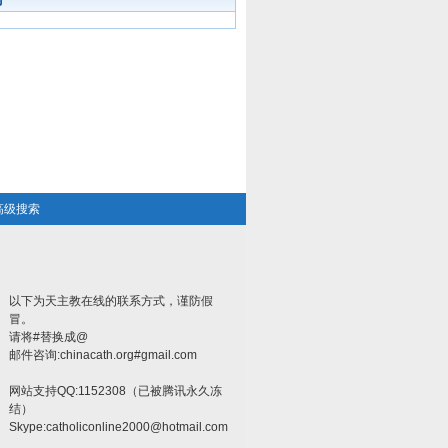
高级搜索
以下为天主教在线的联系方式，谨防假
冒。
请将#替换成@
邮件咨询:chinacath.org#gmail.com
网站支持QQ:1152308（已被腾讯永久冻
结）
Skype:
catholiconline2000@hotmail.com