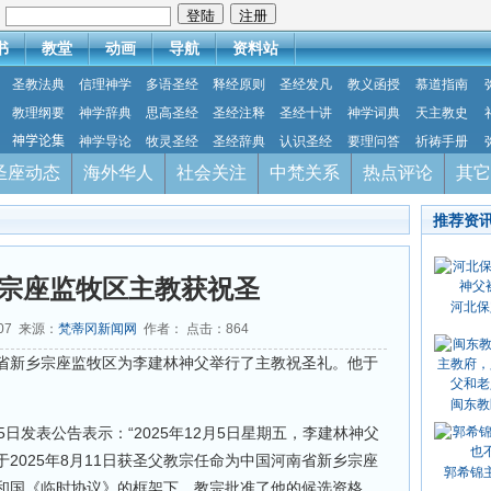
：
书
教堂
动画
导航
资料站
圣教法典
信理神学
多语圣经
释经原则
圣经发凡
教义函授
慕道指南
教理纲要
神学辞典
思高圣经
圣经注释
圣经十讲
神学词典
天主教史
神学论集
神学导论
牧灵圣经
圣经辞典
认识圣经
要理问答
祈祷手册
圣座动态
海外华人
社会关注
中梵关系
热点评论
其它
推荐资
宗座监牧区主教获祝圣
河北保
-07 来源：
梵蒂冈新闻网
作者： 点击：
864
河南省新乡宗座监牧区为李建林神父举行了主教祝圣礼。他于
。
闽东教
5日发表公告表示：“2025年12月5日星期五，李建林神父
2025年8月11日获圣父教宗任命为中国河南省新乡宗座
郭希锦
和国《临时协议》的框架下，教宗批准了他的候选资格，