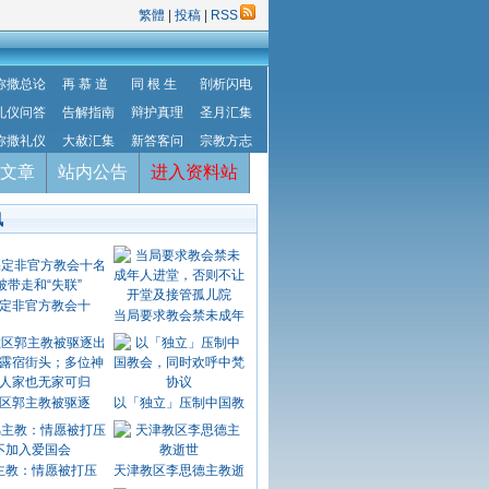
繁體
|
投稿
|
RSS
弥撒总论
再 慕 道
同 根 生
剖析闪电
礼仪问答
告解指南
辩护真理
圣月汇集
弥撒礼仪
大赦汇集
新答客问
宗教方志
文章
站内公告
进入资料站
讯
定非官方教会十
当局要求教会禁未成年
区郭主教被驱逐
以「独立」压制中国教
主教：情愿被打压
天津教区李思德主教逝