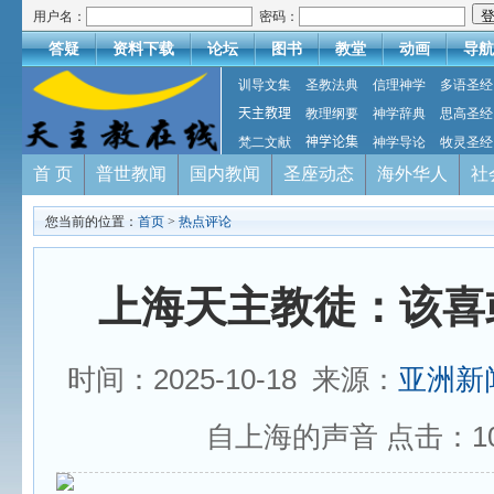
用户名：
密码：
答疑
资料下载
论坛
图书
教堂
动画
导航
训导文集
圣教法典
信理神学
多语圣经
天主教理
教理纲要
神学辞典
思高圣经
梵二文献
神学论集
神学导论
牧灵圣经
首 页
普世教闻
国内教闻
圣座动态
海外华人
社
您当前的位置：
首页
>
热点评论
上海天主教徒：该喜
时间：2025-10-18 来源：
亚洲新
自上海的声音 点击：
1