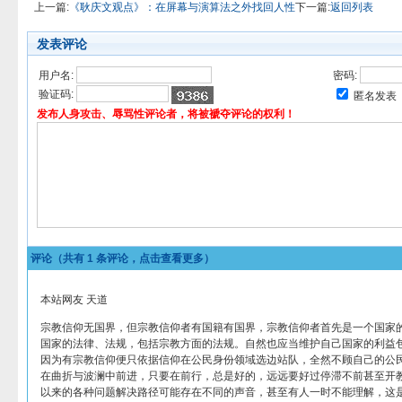
上一篇:
《耿庆文观点》：在屏幕与演算法之外找回人性
下一篇:
返回列表
发表评论
用户名:
密码:
验证码:
匿名发表
发布人身攻击、辱骂性评论者，将被褫夺评论的权利！
评论（共有
1
条评论，点击查看更多）
本站网友 天道
宗教信仰无国界，但宗教信仰者有国籍有国界，宗教信仰者首先是一个国家
国家的法律、法规，包括宗教方面的法规。自然也应当维护自己国家的利益
因为有宗教信仰便只依据信仰在公民身份领域选边站队，全然不顾自己的公
在曲折与波澜中前进，只要在前行，总是好的，远远要好过停滞不前甚至开
以来的各种问题解决路径可能存在不同的声音，甚至有人一时不能理解，这