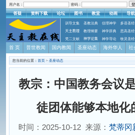
用户名：
密码：
答疑
资料下载
论坛
图书
教堂
动画
导航
训导文集
圣教法典
信理神学
多语圣经
天主教理
教理纲要
神学辞典
思高圣经
梵二文献
神学论集
神学导论
牧灵圣经
首 页
普世教闻
国内教闻
圣座动态
海外华人
社
您当前的位置：
首页
>
圣座动态
教宗：中国教务会议
徒团体能够本地化
时间：2025-10-12 来源：
梵蒂冈