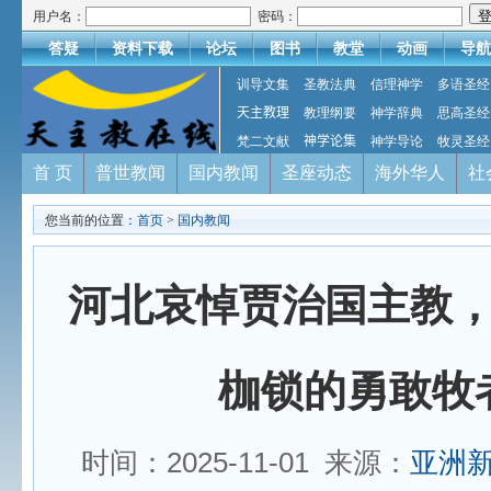
用户名：
密码：
答疑
资料下载
论坛
图书
教堂
动画
导航
训导文集
圣教法典
信理神学
多语圣经
天主教理
教理纲要
神学辞典
思高圣经
梵二文献
神学论集
神学导论
牧灵圣经
首 页
普世教闻
国内教闻
圣座动态
海外华人
社
您当前的位置：
首页
>
国内教闻
河北哀悼贾治国主教
枷锁的勇敢牧
时间：2025-11-01 来源：
亚洲