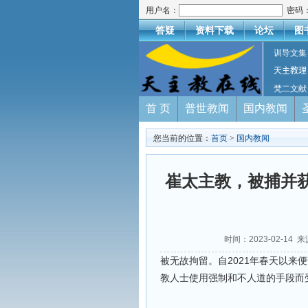
用户名：
密码
答疑
资料下载
论坛
图
训导文集
天主教理
梵二文献
首 页
普世教闻
国内教闻
您当前的位置：
首页
>
国内教闻
崔太主教，被捕并获
时间：2023-02-14 
被无故拘留。自2021年春天以来
教人士使用强制和不人道的手段而