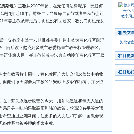
（奥斯定）主教
从2007年起，在无任何法律程序、无任何
非法拘押近16年。前些年，当局每年春节或者中秋节会让
教宗周
21年春主教被带走后，再也没有回过家，教友们再也无从
相关文
察后，先教宗本笃十六世批准并委任崔主教为宣化教区助理
河北省
祝圣，随后教区赵克勋多默主教委托崔主教全权管理教区。
因年迈体衰去世，崔主教按教会法典自动接任宣化教区正权
栏目更
栏目热
崔太主教晋牧十周年，宣化教区广大信众想念监禁中的牧
，但他们每天都会为主教的平安献上诚挚的祈祷，并盼望
，在中梵关系逐步改善的今天，用如此逼迫和毫无人道的
当局只是一味的采取高压和强迫政策，丝毫没有平等对话
士希望通过亚洲新闻，让更多的人关注和了解中国教会现
无条件释放被关押的崔太主教。