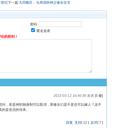
个世纪
下一篇:
大同教区：当局强拆神父修女住宅
密码:
匿名发表
评论的权利！
2023-03-12 16:40:36 发表
[5 楼]
想问，若是神职独身制可以取消，那修女们是不是也可以嫁人？这不
真的是党员的传承。
回复
支持
[
12
]
反对
[
7
]