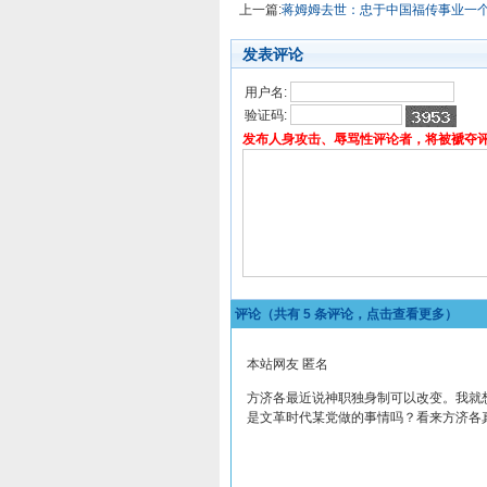
上一篇:
蒋姆姆去世：忠于中国福传事业一
发表评论
用户名:
验证码:
发布人身攻击、辱骂性评论者，将被褫夺
评论（共有
5
条评论，点击查看更多）
本站网友 匿名
方济各最近说神职独身制可以改变。我就
是文革时代某党做的事情吗？看来方济各