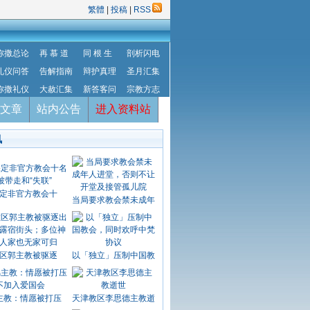
繁體
|
投稿
|
RSS
弥撒总论
再 慕 道
同 根 生
剖析闪电
礼仪问答
告解指南
辩护真理
圣月汇集
弥撒礼仪
大赦汇集
新答客问
宗教方志
文章
站内公告
进入资料站
讯
定非官方教会十
当局要求教会禁未成年
区郭主教被驱逐
以「独立」压制中国教
主教：情愿被打压
天津教区李思德主教逝