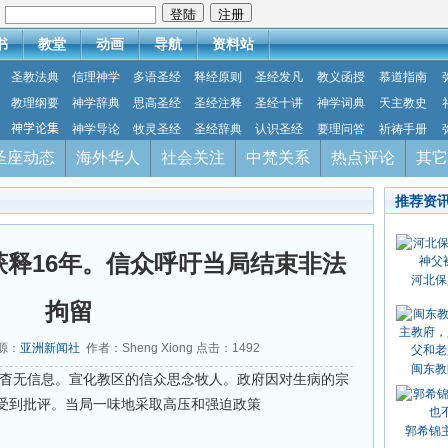
：
书
教堂
动画
导航
资料站
圣教法典
信理神学
多语圣经
释经原则
圣经发凡
教义函授
慕道指南
教理纲要
神学辞典
思高圣经
圣经注释
圣经十讲
神学词典
天主教史
神学论集
神学导论
牧灵圣经
圣经辞典
认识圣经
要理问答
祈祷手册
圣座动态
海外华人
社会关注
中梵关系
热点评论
其它
推荐资
释16年。信众呼吁当局结束非法
河北保
拘留
来源：
亚洲新闻社
作者：Sheng Xiong 点击：
1492
闽东教
便杳无信息。宣化教区的信众思念牧人。政府因对生病的宗
受到批评。当局一味地采取高压和强迫政策
郭希锦