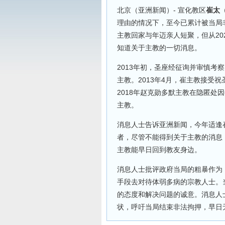
北京（亚洲新闻）- 宣化教区
崔太
理由的情况下，至今已累计被当局
主教回家与年迈亲人短聚，但从20
知道关于主教的一切消息。
2013年初，圣座经征询并审慎考
主教。2013年4月，崔主教接受
2018年赵克勋多默主教在隐匿处
主教。
消息人士告诉亚洲新闻，今年适逢
者，尽管不能得到关于主教的消息
主教能早日回到教友身边。
消息人士批评政府当局的粗暴作为
手段去对待体弱多病的宗教人士。
的态度和解决问题的诚意。消息人
状，呼吁当局结束非法拘押，早日