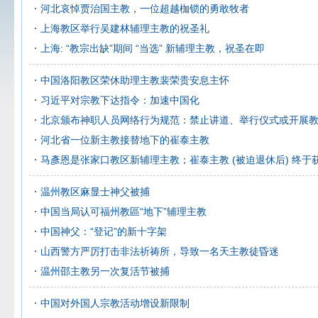
河北哀悼贾治国主教，一位超越枷锁的勇敢牧者
上海教区举行吴建林辅理主教的祝圣礼
上海: “教宗出缺”期间 “当选” 新辅理主教，祝圣在即
中国洛阳教区荣休助理主教裴荣贵安息主怀
习近平对宗教下达指令：加速中国化
北京颁布神职人员网络行为规范：禁止讲道、举行仪式或开展
河北省一位新主教接替地下的崔泰主教
马彥恩是张家口教区新辅理主教；崔泰主教 (被迫退休后) 终于
温州教区麻显士神父被捕
中国当局认可福州教區“地下”辅理主教
中国神父：“登记”的新十字架
山西警方严厉打击非法祈祷所，导致一名天主教徒昏迷
温州邵主教另一次复活节被捕
中国对外国人宗教活动增设新限制