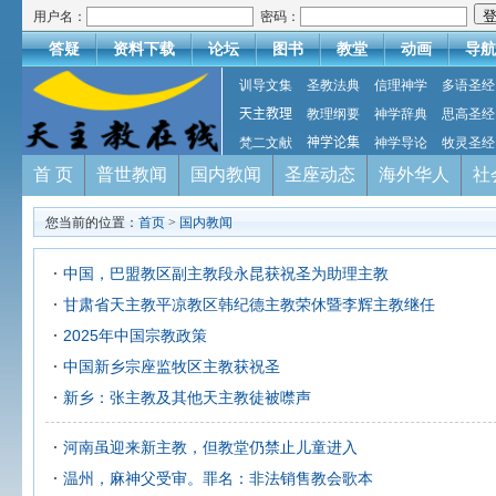
用户名：
密码：
答疑
资料下载
论坛
图书
教堂
动画
导航
训导文集
圣教法典
信理神学
多语圣经
天主教理
教理纲要
神学辞典
思高圣经
梵二文献
神学论集
神学导论
牧灵圣经
首 页
普世教闻
国内教闻
圣座动态
海外华人
社
您当前的位置：
首页
>
国内教闻
中国，巴盟教区副主教段永昆获祝圣为助理主教
甘肃省天主教平凉教区韩纪德主教荣休暨李辉主教继任
2025年中国宗教政策
中国新乡宗座监牧区主教获祝圣
新乡：张主教及其他天主教徒被噤声
河南虽迎来新主教，但教堂仍禁止儿童进入
温州，麻神父受审。罪名：非法销售教会歌本