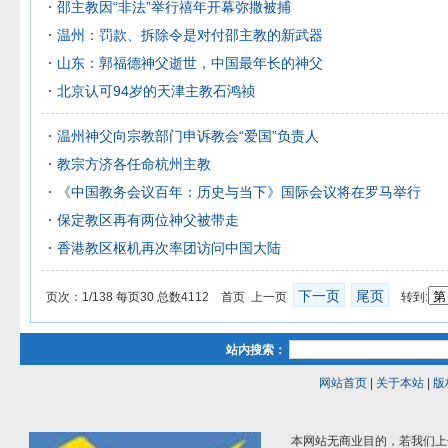
邵主教因“非法”举行禧年开幕弥撒被捕
温州：罚款、拆除令是对付邵主教的新武器
山东：郭福德神父逝世，中国最年长的神父
北京认可94岁的天津主教石鸿祯
温州神父向宗教部门申诉教会“爱国”负责人
教宗方济各任命杭州主教
《中国教务会议百年：历史与当下》国际会议将在罗马举行
保定教区再有两位神父被带走
香港教区枢机再次率团访问中国大陆
下一页
尾页
页次：1/138 每页30 总数4112 首页 上一页
转到:
站内搜索：
网站首页
|
关于本站
|
版
本网站无商业目的，若我们上