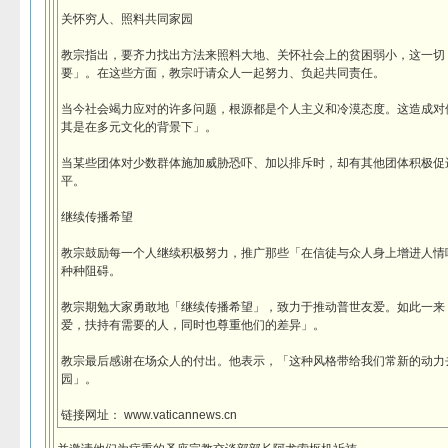
关怀穷人、照料共同家园
教宗指出，要齐力找出方法来照料大地、关怀社会上的贫困弱小，这一切
要」。在这些方面，教宗吁请众人一起努力、负起共同责任。
当今社会竭力应对的许多问题，根源都是个人主义和冷漠态度。这造成对
其是在多元文化的背景下」。
当某些团体对少数群体施加威胁恐吓、加以排斥时，却有其他团体积极促
平。
继续传播希望
教宗鼓励每一个人继续积极努力，推广那些「在信徒与众人身上增进人情
种种阻碍。
教宗期勉大家勇敢地「继续传播希望」，致力于推动普世友爱。如此一来
爱，扶持有需要的人，同时也尊重他们的差异」。
教宗最后感谢在场众人的付出。他表示，「这种风格带给我们常新的动力
园」。
链接网址： www.vaticannews.cn