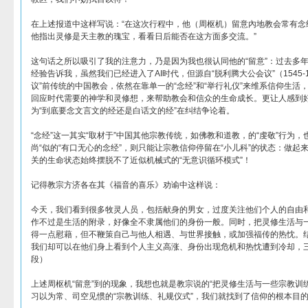
在上述报道中这样写说：“在这次行程中，他（周枢机）留意內地教会常有念
他指出灵修是天主教的瑰宝，看看日后能否在这方面多交流。”
这句话之所以吸引了我的注意力，乃是因为我也很认同他的“留意”：过去多
经验告诉我，虽然我们已经进入了AI时代，但源自“脱利腾大公会议”（1545-
议”前传统的中国教会，依然在靠单一的“念经”和“举行礼仪”来维系信仰生
回应时代需要的神学和灵修想，来帮助教会和信众的生命成长。更让人感到
为“到底要念文言文的经还是白话文的经”在纠结争论着。
“念经”这一其实“取材于”中国其他宗教传统，如佛教和道教，的“虔敬”行为
尚“似的“有口无心的念经”，则只能让宗教信仰停留在“小儿科”的状态：做
关的生命状态始终摆脱不了近似机械式的“无意识循环模式”！
记得教宗方济各在其《福音的喜乐》劝谕中这样说：
今天，我们看到很多牧灵人员，包括献身的男女，过度关注他们个人的自由
作不过是生活的附录，好像全不隶属他们的身份一般。同时，把灵修生活与
得一点慰藉，但不鞭策自己与他人相遇、与世界接触，或加强福传的热忱。
我们却可以在他们身上看到个人主义高涨、身份出现危机和热忱遭到冷却，三
段）
上述周枢机“留意”到的现象，我想也就是教宗说的“把灵修生活与一些宗教训
习以为常、司空见惯的“宗教训练、礼规仪式”，我们就找到了信仰的根本目的