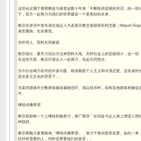
这些会议属于耆那教徒与基督徒数十年来「不断取得进展的对话」的一部
下，双方一起努力为我们的世界建设一个更美好的未来。
教宗在讲话中首先请在场众人为圣座宗教交谈部部长阿尤索（Miguel Ángel A
身患重病、生命垂危。
关怀穷人、照料共同家园
教宗指出，要齐力找出方法来照料大地、关怀社会上的贫困弱小，这一切
在这些方面，教宗吁请众人一起努力、负起共同责任。
当今社会竭力应对的许多问题，根源都是个人主义和冷漠态度。这造成对
是在多元文化的背景下」。
当某些团体对少数群体施加威胁恐吓、加以排斥时，却有其他团体积极促
平。
继续传播希望
教宗鼓励每一个人继续积极努力，推广那些「在信徒与众人身上增进人情
种阻碍。
教宗期勉大家勇敢地「继续传播希望」，致力于推动普世友爱。如此一来
扶持有需要的人，同时也尊重他们的差异」。