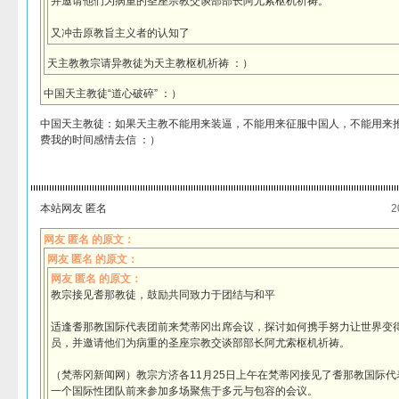
并邀请他们为病重的圣座宗教交谈部部长阿尤索枢机祈祷。
又冲击原教旨主义者的认知了
天主教教宗请异教徒为天主教枢机祈祷 ：）
中国天主教徒“道心破碎” ：）
中国天主教徒：如果天主教不能用来装逼，不能用来征服中国人，不能用来
费我的时间感情去信 ：）
本站网友 匿名
2
网友 匿名 的原文：
网友 匿名 的原文：
网友 匿名 的原文：
教宗接见耆那教徒，鼓励共同致力于团结与和平
适逢耆那教国际代表团前来梵蒂冈出席会议，探讨如何携手努力让世界变
员，并邀请他们为病重的圣座宗教交谈部部长阿尤索枢机祈祷。
（梵蒂冈新闻网）教宗方济各11月25日上午在梵蒂冈接见了耆那教国际
一个国际性团队前来参加多场聚焦于多元与包容的会议。