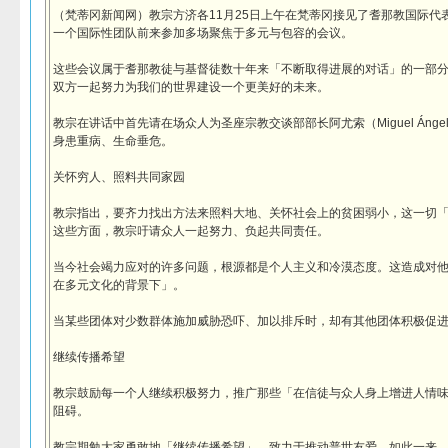
（梵蒂冈新闻网）教宗方济各11月25日上午在梵蒂冈接见了耆那教国际代
一个国际性团队前来参加多场聚焦于多元与包容的会议。
这些会议属于耆那教徒与基督徒数十年来「不断取得进展的对话」的一部
双方一起努力为我们的世界建设一个更美好的未来。
教宗在讲话中首先请在场众人为圣座宗教交谈部部长阿尤索（Miguel Ángel Ay
身患重病、生命垂危。
关怀穷人、照料共同家园
教宗指出，要齐力找出方法来照料大地、关怀社会上的贫困弱小，这一切
这些方面，教宗吁请众人一起努力、负起共同责任。
当今社会竭力应对的许多问题，根源都是个人主义和冷漠态度。这造成对
在多元文化的背景下」。
当某些团体对少数群体施加威胁恐吓、加以排斥时，却有其他团体积极促
继续传播希望
教宗鼓励每一个人继续积极努力，推广那些「在信徒与众人身上增进人情
阻碍。
教宗期勉大家勇敢地「继续传播希望」，致力于推动普世友爱。如此一来