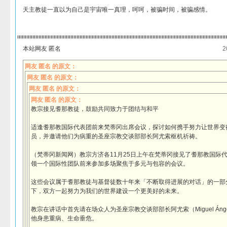
天主教徒一直以为自己是宇宙唯一真理，呵呵，被骗时间，被骗感情。
本站网友 匿名
2
网友 匿名 的原文：
网友 匿名 的原文：
网友 匿名 的原文：
网友 匿名 的原文：
教宗接见耆那教徒，鼓励共同致力于团结与和平
适逢耆那教国际代表团前来梵蒂冈出席会议，探讨如何携手努力让世界变
员，并邀请他们为病重的圣座宗教交谈部部长阿尤索枢机祈祷。
（梵蒂冈新闻网）教宗方济各11月25日上午在梵蒂冈接见了耆那教国际
领一个国际性团队前来参加多场聚焦于多元与包容的会议。
这些会议属于耆那教徒与基督徒数十年来「不断取得进展的对话」的一部
下，双方一起努力为我们的世界建设一个更美好的未来。
教宗在讲话中首先请在场众人为圣座宗教交谈部部长阿尤索（Miguel Ángel A
他身患重病、生命垂危。