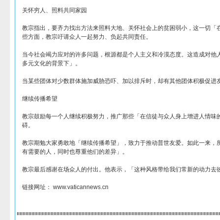
关怀穷人、照料共同家园
教宗指出，要齐力找出方法来照料大地、关怀社会上的贫困弱小，这一切「
些方面，教宗吁请众人一起努力、负起共同责任。
当今社会竭力应对的许多问题，根源都是个人主义和冷漠态度。这造成对他
多元文化的背景下」。
当某些团体对少数群体施加威胁恐吓、加以排斥时，却有其他团体积极促进
继续传播希望
教宗鼓励每一个人继续积极努力，推广那些「在信徒与众人身上增进人情味
碍。
教宗期勉大家勇敢地「继续传播希望」，致力于推动普世友爱。如此一来，
有需要的人，同时也尊重他们的差异」。
教宗最后感谢在场众人的付出。他表示，「这种风格带给我们常新的动力去
链接网址： www.vaticannews.cn