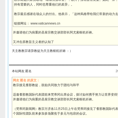
持有需要的人，同时也尊重他们的差异」。
教宗最后感谢在场众人的付出。他表示，「这种风格带给我们常新的动力
链接网址： www.vaticannews.cn
并邀请他们为病重的圣座宗教交谈部部长阿尤索枢机祈祷。
又冲击原教旨主义者的认知了
天主教教宗请异教徒为天主教枢机祈祷 ：）
本站网友 匿名
2
网友 匿名 的原文：
教宗接见耆那教徒，鼓励共同致力于团结与和平
适逢耆那教国际代表团前来梵蒂冈出席会议，探讨如何携手努力让世界变得
并邀请他们为病重的圣座宗教交谈部部长阿尤索枢机祈祷。
（梵蒂冈新闻网）教宗方济各11月25日上午在梵蒂冈接见了耆那教国际代
个国际性团队前来参加多场聚焦于多元与包容的会议。