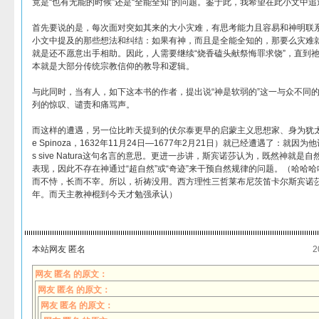
竟是“也有无能的时候”还是“全能全知”的问题。鉴于此，我希望在此小文中
首先要说的是，每次面对突如其来的大小灾难，有思考能力且容易和神明联
小文中提及的那些想法和纠结：如果有神，而且是全能全知的，那要么灾难
就是还不愿意出手相助。因此，人需要继续“烧香磕头献祭悔罪求饶”，直到
本就是大部分传统宗教信仰的教导和逻辑。
与此同时，当有人，如下这本书的作者，提出说“神是软弱的”这一与众不同
列的惊叹、谴责和痛骂声。
而这样的遭遇，另一位比昨天提到的伏尔泰更早的启蒙主义思想家、身为犹太人的
e Spinoza，1632年11月24日—1677年2月21日）就已经遭遇了：就
s sive Natura这句名言的意思。更进一步讲，斯宾诺莎认为，既然神就
表现，因此不存在神通过“超自然”或“奇迹”来干预自然规律的问题。（哈哈
而不恃，长而不宰。所以，祈祷没用。西方理性三哲莱布尼茨笛卡尔斯宾诺
年。而天主教神棍到今天才勉强承认）
本站网友 匿名
2
网友 匿名 的原文：
网友 匿名 的原文：
网友 匿名 的原文：