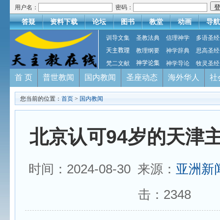
用户名：
密码：
答疑
资料下载
论坛
图书
教堂
动画
导航
训导文集
圣教法典
信理神学
多语圣经
天主教理
教理纲要
神学辞典
思高圣经
梵二文献
神学论集
神学导论
牧灵圣经
首 页
普世教闻
国内教闻
圣座动态
海外华人
社
您当前的位置：
首页
>
国内教闻
北京认可94岁的天津
时间：2024-08-30 来源：
亚洲新
击：
2348