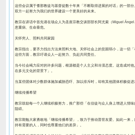
这些会议属于耆那教徒与基督徒数十年来「不断取得进展的对话」的一部分
双方一起努力为我们的世界建设一个更美好的未来。
教宗在讲话中首先请在场众人为圣座宗教交谈部部长阿尤索（Miguel Ángel Ay
患重病、生命垂危。
关怀穷人、照料共同家园
教宗指出，要齐力找出方法来照料大地、关怀社会上的贫困弱小，这一切「
这些方面，教宗吁请众人一起努力、负起共同责任。
当今社会竭力应对的许多问题，根源都是个人主义和冷漠态度。这造成对他
在多元文化的背景下」。
当某些团体对少数群体施加威胁恐吓、加以排斥时，却有其他团体积极促进
继续传播希望
教宗鼓励每一个人继续积极努力，推广那些「在信徒与众人身上增进人情味
阻碍。
教宗期勉大家勇敢地「继续传播希望」，致力于推动普世友爱。如此一来，
持有需要的人，同时也尊重他们的差异」。