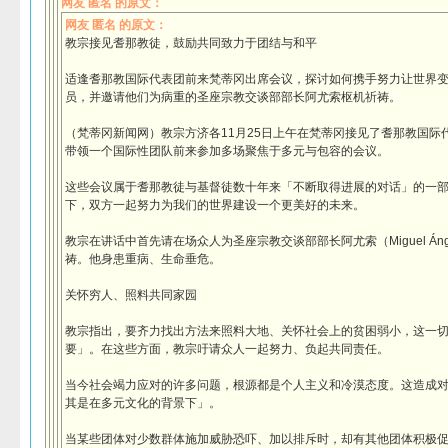
网友 匿名 的原文：
网友 匿名 的原文：
教宗接见耆那教徒，鼓励共同致力于团结与和平
适逢耆那教国际代表团前来梵蒂冈出席会议，探讨如何携手努力让世界
员，并邀请他们为病重的圣座宗教交谈部部长阿尤索枢机祈祷。
（梵蒂冈新闻网）教宗方济各11月25日上午在梵蒂冈接见了耆那教国际
带领一个国际性团队前来参加多场聚焦于多元与包容的会议。
这些会议属于耆那教徒与基督徒数十年来「不断取得进展的对话」的一
下，双方一起努力为我们的世界建设一个更美好的未来。
教宗在讲话中首先请在场众人为圣座宗教交谈部部长阿尤索（Miguel Ángel A
祷。他身患重病、生命垂危。
关怀穷人、照料共同家园
教宗指出，要齐力找出方法来照料大地、关怀社会上的贫困弱小，这一
要」。在这些方面，教宗吁请众人一起努力、负起共同责任。
当今社会竭力应对的许多问题，根源都是个人主义和冷漠态度。这造成
其是在多元文化的背景下」。
当某些团体对少数群体施加威胁恐吓、加以排斥时，却有其他团体积极