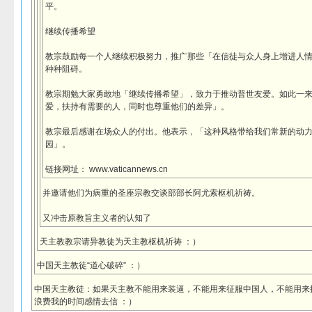
平。
继续传播希望
教宗鼓励每一个人继续积极努力，推广那些「在信徒与众人身上增进人
种种阻碍。
教宗期勉大家勇敢地「继续传播希望」，致力于推动普世友爱。如此一
爱，扶持有需要的人，同时也尊重他们的差异」。
教宗最后感谢在场众人的付出。他表示，「这种风格带给我们常新的动
园」。
链接网址： www.vaticannews.cn
并邀请他们为病重的圣座宗教交谈部部长阿尤索枢机祈祷。
又冲击原教旨主义者的认知了
天主教教宗请异教徒为天主教枢机祈祷 ：）
中国天主教徒“道心破碎” ：）
中国天主教徒：如果天主教不能用来装逼，不能用来征服中国人，不能用来
浪费我的时间感情去信 ：）