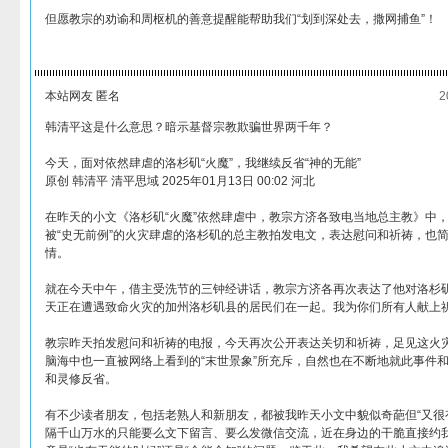
但愿教宗的劝谕和周枢机的善意提醒能帮助我们“划到深处去，撒网捕鱼”！
本站网友 匿名
2
韩清平这是什么意思？暗示基督宗教欺骗世界两千年？
今天，面对依然肆虐的洛杉矶“火魔”，我继续反省“神的无能”
原创 韩清平 清平思域 2025年01月13日 00:02 河北
在昨天的小文《洛杉矶“火魔”依然肆虐中，教宗方济各致电当地总主教》中
被“史无前例”的火灾肆虐的洛杉矶的总主教拍发电文，表达慰问和祈祷，也
情。
就在今天中午，借主受洗节的三钟经讲话，教宗方济各再次表达了他对洛杉矶
天正在遭遇致命火灾的加州洛杉矶县的居民们在一起。我为你们所有人献上祈
教宗昨天拍发慰问和祈祷的电报，今天再次公开表达关切和祈祷，足见这火
脑海中也一直被网络上看到的“末世景象”所充斥，自然也在不断地就此事件
和灵修反省。
有不少读者朋友，包括老熟人和新朋友，都被我昨天小文中貌似奇葩但“又很有
隔千山万水的只能要么文下留言、要么发微信交流，近在身边的干脆直接约