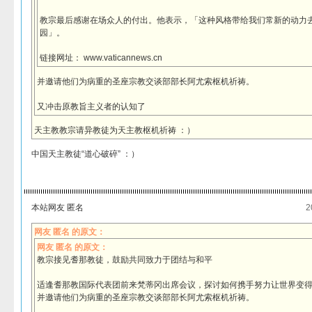
教宗最后感谢在场众人的付出。他表示，「这种风格带给我们常新的动力
园」。
链接网址： www.vaticannews.cn
并邀请他们为病重的圣座宗教交谈部部长阿尤索枢机祈祷。
又冲击原教旨主义者的认知了
天主教教宗请异教徒为天主教枢机祈祷 ：）
中国天主教徒“道心破碎” ：）
本站网友 匿名
2
网友 匿名 的原文：
网友 匿名 的原文：
教宗接见耆那教徒，鼓励共同致力于团结与和平
适逢耆那教国际代表团前来梵蒂冈出席会议，探讨如何携手努力让世界变
并邀请他们为病重的圣座宗教交谈部部长阿尤索枢机祈祷。