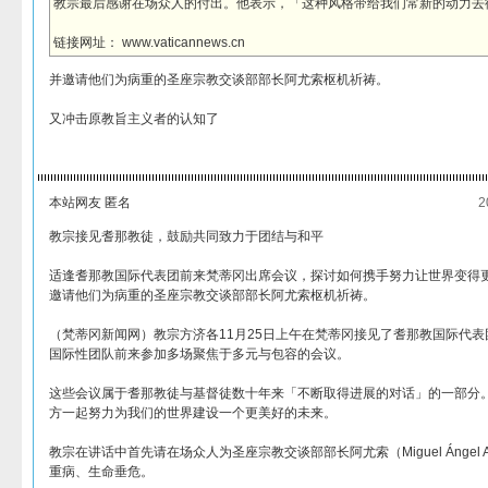
教宗最后感谢在场众人的付出。他表示，「这种风格带给我们常新的动力去
链接网址： www.vaticannews.cn
并邀请他们为病重的圣座宗教交谈部部长阿尤索枢机祈祷。
又冲击原教旨主义者的认知了
本站网友 匿名
2
教宗接见耆那教徒，鼓励共同致力于团结与和平
适逢耆那教国际代表团前来梵蒂冈出席会议，探讨如何携手努力让世界变得
邀请他们为病重的圣座宗教交谈部部长阿尤索枢机祈祷。
（梵蒂冈新闻网）教宗方济各11月25日上午在梵蒂冈接见了耆那教国际代
国际性团队前来参加多场聚焦于多元与包容的会议。
这些会议属于耆那教徒与基督徒数十年来「不断取得进展的对话」的一部分
方一起努力为我们的世界建设一个更美好的未来。
教宗在讲话中首先请在场众人为圣座宗教交谈部部长阿尤索（Miguel Ángel Ay
重病、生命垂危。