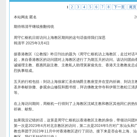
2
3
4
5
6
7
8
下一页
尾页
1
本站网友 匿名
2
期待韩清平继续推翻传统
周守仁枢机日前访问上海教区期间的这句话值得我们深思
韩清平 2025年3月4日
据香港教区《公教报》昨日刊出的题为《周守仁枢机访上海教区，走过对话与
起，来自香港教区的访问团对上海教区进行了为期五天的访问。该访问团由
诚辅理主教、蔡惠民副主教、主教私人助理黃家俊先生、香港天主教教友总
烈执事组成。
五天的行程包括：到访上海徐家汇圣依纳爵主教座堂并在堂内祈祷、到访主
圣并奉献弥撒、参观佘山修院和图书馆，拜访佛教龙华寺和伊斯兰教松江清
等。
在上海访问期间，周枢机一行得到了上海教区沈斌主教和教区其他同仁的热
祈祷、献祭。
如果我没记错的话，这算是周守仁枢机以香港教区主教的身份，带领访问团
第一次是2023年4月对北京教区的访问，第二次是2024年5月对广东汕头
教也率团于2023年11月中对香港教区进行了回访。接下来是否会有上海、
教区，我们不妨拭目以待！