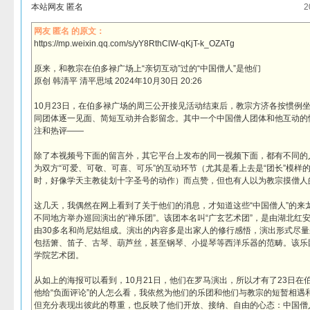
本站网友 匿名
2
网友 匿名 的原文：
https://mp.weixin.qq.com/s/yY8RthClW-qKjT-k_OZATg
原来，和教宗在伯多禄广场上“亲切互动”过的“中国僧人”是他们
原创 韩清平 清平思域 2024年10月30日 20:26
10月23日，在伯多禄广场的周三公开接见活动结束后，教宗方济各按惯例
同团体逐一见面、简短互动并合影留念。其中一个中国僧人团体和他互动的
注和热评——
除了本视频号下面的留言外，其它平台上发布的同一视频下面，都有不同的
为双方“可爱、可敬、可喜、可乐”的互动环节（尤其是看上去是“团长”模样
时，好像学天主教徒划十字圣号的动作）而点赞，但也有人以为教宗摸僧人
这几天，我偶然在网上看到了关于他们的消息，才知道这些“中国僧人”的来
不同地方举办巡回演出的“禅乐团”。该团本名叫“广玄艺术团”，是由湖北红
由30多名和尚尼姑组成。演出的内容多是出家人的修行感悟，演出形式尽
包括箫、笛子、古琴、葫芦丝，甚至钢琴、小提琴等西洋乐器的范畴。该乐
学院艺术团。
从如上的海报可以看到，10月21日，他们在罗马演出，所以才有了23日在
他给“负面评论”的人怎么看，我依然为他们的乐团和他们与教宗的短暂相遇
但充分表现出彼此的尊重，也反映了他们开放、接纳、自由的心态：中国僧人