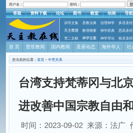
用户名：
密码：
答疑
资料下载
论坛
图书
教堂
动画
导航
训导文集
圣教法典
信理神学
多语圣经
天主教理
教理纲要
神学辞典
思高圣经
梵二文献
神学论集
神学导论
牧灵圣经
首 页
普世教闻
国内教闻
圣座动态
海外华人
社
您当前的位置：
首页
>
中梵关系
台湾支持梵蒂冈与北
进改善中国宗教自由
时间：2023-09-02 来源：法广