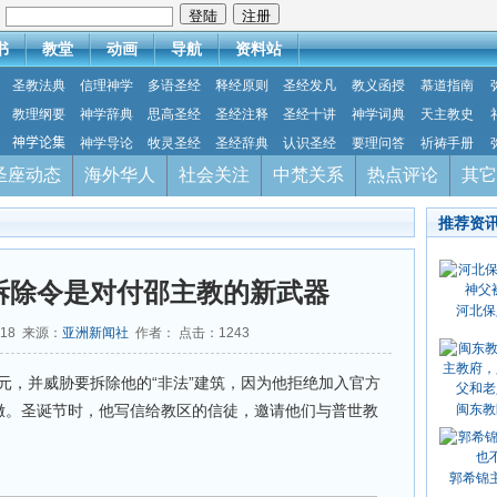
：
书
教堂
动画
导航
资料站
圣教法典
信理神学
多语圣经
释经原则
圣经发凡
教义函授
慕道指南
教理纲要
神学辞典
思高圣经
圣经注释
圣经十讲
神学词典
天主教史
神学论集
神学导论
牧灵圣经
圣经辞典
认识圣经
要理问答
祈祷手册
圣座动态
海外华人
社会关注
中梵关系
热点评论
其它
推荐资
拆除令是对付邵主教的新武器
河北保
-18 来源：
亚洲新闻社
作者： 点击：
1243
元，并威胁要拆除他的“非法”建筑，因为他拒绝加入官方
弥撒。圣诞节时，他写信给教区的信徒，邀请他们与普世教
闽东教
郭希锦