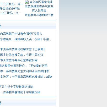
三公开接见：合一
宣化教区崔泰助理主教
章
向宗教部门申诉教会“爱国”负责人
强宗教镇压，逮捕神职人员，拆除十字架，
次带走温州教区邵祝敏主教【已获释】
教因主持弥撒被罚款，有违中梵协议
宁市天主教耶稣圣心堂将被拆除
党强迫教师传播无神论，「不信奉任何宗
主教：温州教区为意大利和圣座捐赠口罩
日常迫害：十字架及宗教标志被拆除，威胁
卫辉天主堂十字架被强迫拆除
斯：库洛帕蒂森林的十字架被拆除
新