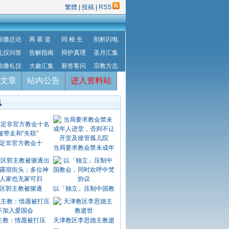
繁體
|
投稿
|
RSS
弥撒总论
再 慕 道
同 根 生
剖析闪电
礼仪问答
告解指南
辩护真理
圣月汇集
弥撒礼仪
大赦汇集
新答客问
宗教方志
文章
站内公告
进入资料站
讯
定非官方教会十
当局要求教会禁未成年
区郭主教被驱逐
以「独立」压制中国教
主教：情愿被打压
天津教区李思德主教逝