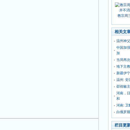
教宗周
相关文
温州神父
中国加
加
当局再
地下主
新疆伊
温州: 
邵祝敏
河南，
和
河南: 
白俄罗
栏目更