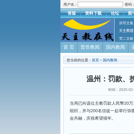
用户名：
密码
答疑
资料下载
论坛
图
训导文集
天主教理
梵二文献
首 页
普世教闻
国内教闻
您当前的位置：
首页
>
国内教闻
温州：罚款、
时间：2025-02
当局已向该位主教罚款人民幣20万
组织，并与200名信徒一起举行
会共融，庆祝希望禧年。