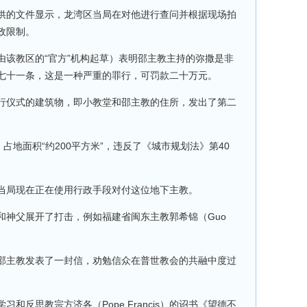
供的文件显示，龙湾区当局在对他进行查问并根据现场拍
政限制。
由该教区的“官方”机构起草）表明邵主教主持的弥撒是非
七十一条，这是一种严重的罪行，可罚款二十万元。
行仪式的建筑物，即小教堂和邵主教的住所，发出了第二
占地面积“约200平方米”，违反了《城市规划法》第40
当局现在正在使用行政手段对付这位地下主教。
和神父展开了打击，例如福建省闽东主教郭希锦（Guo
邵主教发表了一封信，劝勉信众在普世教会的共融中度过
和反思教宗方济各（Pope Francis）的诏书《望德不