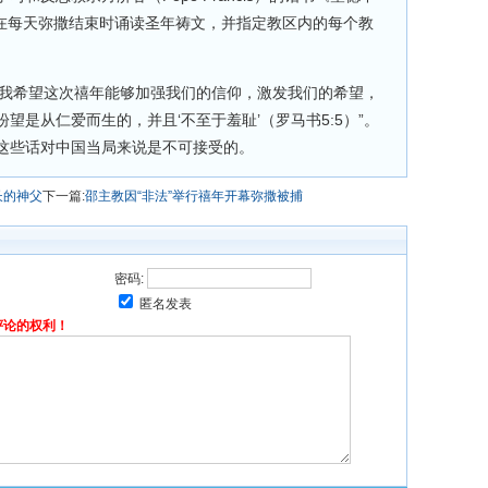
tion），在每天弥撒结束时诵读圣年祷文，并指定教区内的每个教
“我希望这次禧年能够加强我们的信仰，激发我们的希望，
望是从仁爱而生的，并且‘不至于羞耻’（罗马书5:5）”。
这些话对中国当局来说是不可接受的。
长的神父
下一篇:
邵主教因“非法”举行禧年开幕弥撒被捕
密码:
匿名发表
评论的权利！