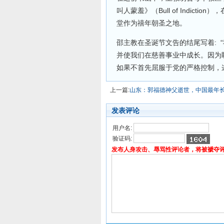
叫人蒙羞》（Bull of Indic
堂作为禧年朝圣之地。
邵主教在圣诞节文告的结尾写着: 
并使我们在慈善事业中成长。因为盼
如果不首先屈服于党的严格控制，
上一篇:
山东：郭福德神父逝世，中国最年
发表评论
用户名:
验证码:
发布人身攻击、辱骂性评论者，将被褫夺