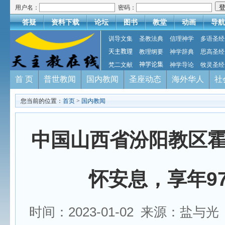
用户名：
密码：
答疑
资料下载
论坛
图书
教堂
动画
导航
训导文集
圣教法典
信理神学
多语圣经
天主教理
教理纲要
神学辞典
思高圣经
梵二文献
神学论集
神学导论
牧灵圣经
首 页
普世教闻
国内教闻
圣座动态
海外华人
社
您当前的位置：
首页
>
国内教闻
中国山西省汾阳教区
怀安息，享年9
时间：2023-01-02 来源：盐与