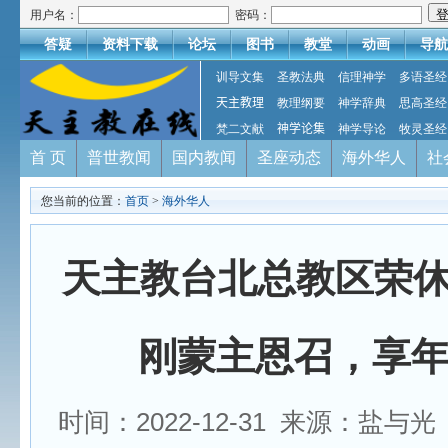
用户名：
密码：
答疑
资料下载
论坛
图书
教堂
动画
导航
训导文集
圣教法典
信理神学
多语圣经
天主教理
教理纲要
神学辞典
思高圣经
梵二文献
神学论集
神学导论
牧灵圣经
首 页
普世教闻
国内教闻
圣座动态
海外华人
社
您当前的位置：
首页
>
海外华人
天主教台北总教区荣
刚蒙主恩召，享年
时间：2022-12-31 来源：盐与