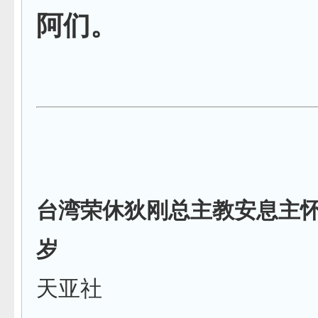
阿们。
台湾荣休狄刚总主教安息主怀
岁
天亚社