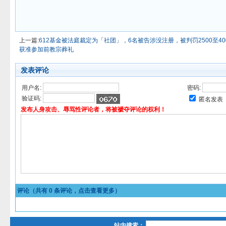
上一篇:
612基金被法庭裁定为「社团」，6名被告涉没注册，被判罚2500至40
获准参加前教宗葬礼
发表评论
用户名:
密码:
验证码:
匿名发表
发布人身攻击、辱骂性评论者，将被褫夺评论的权利！
评论（共有
0
条评论，点击查看更多）
站内搜索：