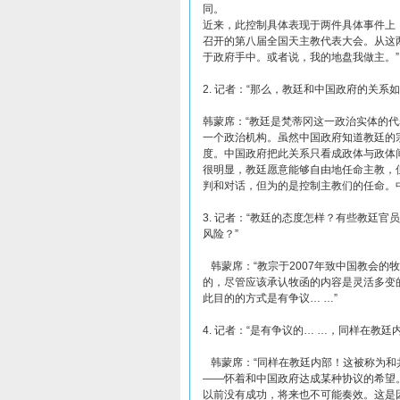
同。
近来，此控制具体表现于两件具体事件上：
召开的第八届全国天主教代表大会。从这
于政府手中。或者说，我的地盘我做主。”
2. 记者：“那么，教廷和中国政府的关系如
韩蒙席：“教廷是梵蒂冈这一政治实体的
一个政治机构。虽然中国政府知道教廷的
度。中国政府把此关系只看成政体与政体
很明显，教廷愿意能够自由地任命主教，
判和对话，但为的是控制主教们的任命。
3. 记者：“教廷的态度怎样？有些教廷
风险？”
韩蒙席：“教宗于2007年致中国教会的
的，尽管应该承认牧函的内容是灵活多变
此目的的方式是有争议… …”
4. 记者：“是有争议的… …，同样在教廷
韩蒙席：“同样在教廷内部！这被称为和共产党
——怀着和中国政府达成某种协议的希望。然
以前没有成功，将来也不可能奏效。这是