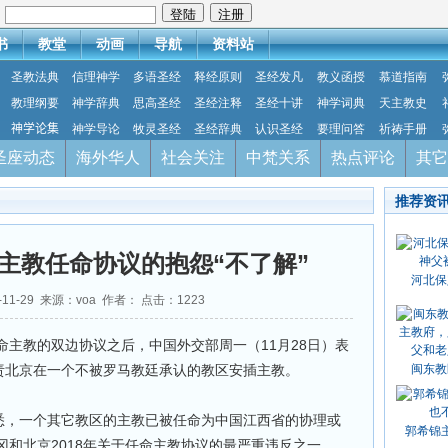
：
书
教堂
动画
导航
资料站
圣教法典
信理神学
多语圣经
释经原则
圣经发凡
教义函授
慕道指南
教理纲要
神学辞典
思高圣经
圣经注释
圣经十讲
神学词典
天主教史
神学论集
神学导论
牧灵圣经
圣经辞典
认识圣经
要理问答
祈祷手册
圣座动态
海外华人
社会关注
中梵关系
热点评论
其它
推荐资
主教任命协议的抱怨“不了解”
河北保
-11-29 来源：voa 作者： 点击：
1223
主教的双边协议之后，中国外交部周一（11月28日）表
指责北京在一个不被罗马教廷承认的教区安插主教。
闽东教
获悉，一个其它教区的主教已被任命为中国江西省的协理或
郭希锦
和北京2018年关于任命主教协议的最严重违反之一。