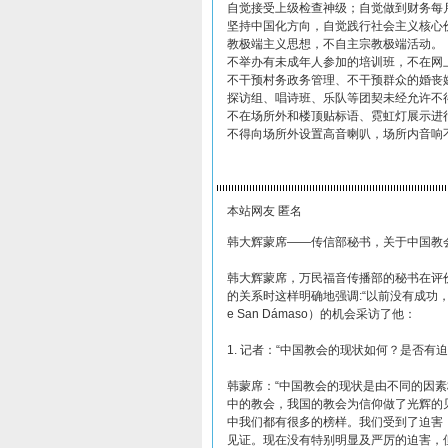
自觉接受上级检查神级；自觉做到财务每
坚持中国化方向，自觉践行社会主义核心
教极端主义思想，不自主宗教极端活动。
不举办有未成年人参加的培训班，不在网
不干预村务政务管理、不干预群众的婚丧
探访组、唱诗班、乐队等团契未经允许不
不在场所外和楼顶贴标语、霓虹灯展示进
不得向场所外设置高音喇叭，场所内音响
本站网友 匿名
韩大辉蒙席——传信部秘书，关于中国教会
韩大辉蒙席，万民福音传播部的秘书在评
的关系时这样明确地强调:“以前没有成功，将
e San Dámaso）的机会采访了他：
1. 记者：“中国教会的现状如何？是否有
韩蒙席：“中国教会的现状是由不同的因
中的教会，我国的教会为信仰做了光辉的
中我们都有很多的榜样。我们受到了迫害
见证。现在没有特别明显及严厉的迫害，