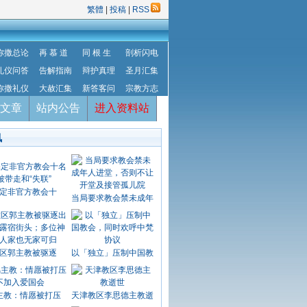
繁體
|
投稿
|
RSS
弥撒总论
再 慕 道
同 根 生
剖析闪电
礼仪问答
告解指南
辩护真理
圣月汇集
弥撒礼仪
大赦汇集
新答客问
宗教方志
文章
站内公告
进入资料站
讯
定非官方教会十
当局要求教会禁未成年
区郭主教被驱逐
以「独立」压制中国教
主教：情愿被打压
天津教区李思德主教逝