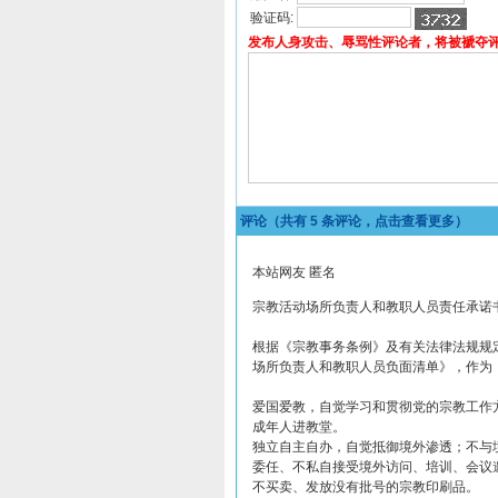
验证码:
发布人身攻击、辱骂性评论者，将被褫夺
评论（共有
5
条评论，点击查看更多）
本站网友 匿名
宗教活动场所负责人和教职人员责任承诺
根据《宗教事务条例》及有关法律法规规
场所负责人和教职人员负面清单》，作
爱国爱教，自觉学习和贯彻党的宗教工作
成年人进教堂。
独立自主自办，自觉抵御境外渗透；不与
委任、不私自接受境外访问、培训、会议
不买卖、发放没有批号的宗教印刷品。