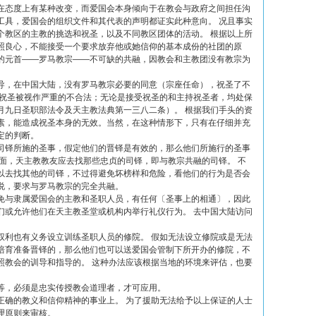
在态度上有某种改变，而爱国会本身倾向于在教会与政府之间担任沟
工具，爱国会的组织文件和其代表的声明都证实此种意向。 况且事实
个教区的主教的挑选和祝圣，以及不同教区团体的活动。 根据以上所
照良心，不能接受一个要求放弃他或她信仰的基本成份的社团的原
的元首――罗马教宗――不可缺的共融，因教会和主教团没有教宗为
导，在中国大陆，没有罗马教宗必要的同意（宗座任命），祝圣了不
类祝圣被视作严重的不合法；无论是接受祝圣的和主持祝圣者，均处保
月九日圣职部法令及天主教法典第一三八二条）。 根据我们手头的资
素，能造成祝圣本身的无效。当然，在这种情形下，只有在仔细并充
定的判断。
司铎所施的圣事，假定他们的晋铎是有效的，那么他们所施行的圣事
面，天主教教友应去找那些忠贞的司铎，即与教宗共融的司铎。 不
以去找其他的司铎，不过得避免坏榜样和危险，看他们的行为是否会
说，要求与罗马教宗的完全共融。
免与隶属爱国会的主教和圣职人员，有任何〔圣事上的相通〕，因此
们或允许他们在天主教圣堂或机构内举行礼仪行为。 去中国大陆访问
权利也有义务设立训练圣职人员的修院。 假如无法设立修院或是无法
培育准备晋铎的，那么他们也可以送爱国会管制下所开办的修院，不
照教会的训导和指导的。 这种办法应该根据当地的环境来评估，也要
等，必须是忠实传授教会道理者，才可应用。
正确的教义和信仰精神的事业上。 为了援助无法给予以上保证的人士
理原则来审核。