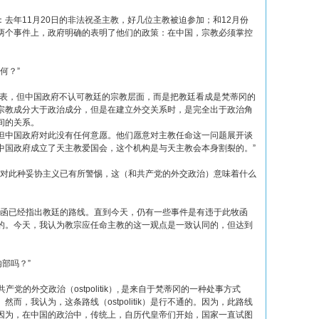
去年11月20日的非法祝圣主教，好几位主教被迫参加；和12月份
两个事件上，政府明确的表明了他们的政策：在中国，宗教必须掌控
何？”
代表，但中国政府不认可教廷的宗教层面，而是把教廷看成是梵蒂冈的
宗教成分大于政治成分，但是在建立外交关系时，是完全出于政治角
间的关系。
但中国政府对此没有任何意愿。他们愿意对主教任命这一问题展开谈
中国政府成立了天主教爱国会，这个机构是与天主教会本身割裂的。”
官员对此种妥协主义已有所警惕，这（和共产党的外交政治）意味着什么
牧函已经指出教廷的路线。直到今天，仍有一些事件是有违于此牧函
的。今天，我认为教宗应任命主教的这一观点是一致认同的，但达到
内部吗？”
的外交政治（ostpolitik）, 是来自于梵蒂冈的一种处事方式
而，我认为，这条路线（ostpolitik）是行不通的。因为，此路线
因为，在中国的政治中，传统上，自历代皇帝们开始，国家一直试图