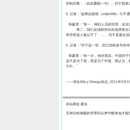
控制宗教；（此处删除一句）。对于我来
5. 记者：“如果此路线（ostpolitik）行
韩蒙席：“第一，神职人员的培育：这在
第二，我们必须获得自由选择更合适的
有些候选人被认可了… …，但不是最合适
6. 记者：“对于这一切，您已协助多年的
韩蒙席：“有一次，他对我说，中国对于
这不是为了我，而是为了中国。我认为，
方针。”
——译自Alfa y Omega杂志, 2011年5
本站网友 匿名
无神论铁锤砸的梵蒂冈从梦中醒来他才能