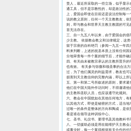
责人，最近所采取的一些立场，似乎显示
通工具，但不是宗教性的，却是政治性的
上，爱国会即使在目前还是设法控制每一
说的教义原则，任何一个天主教教友，依
则，即与教会和世界天主教主教团的可见
首无法存在。
三、自一九五八年以来，由于爱国会的倡
少主教。 依据教会教义和法律规定，这
留于宗座的自科绝罚（参阅一九五一年四
料来判断，上述的祝圣本质上没有任何因
分地审查每一件个案的细节后，才能作确
四、有关由未被教宗承认的主教所晋升的
也有效。 有关参与弥撒和领圣事的合法方
过，为了他们属灵的利益需求，教友也可
损害到天主教信仰的完整内涵，即以上所
五、第一和第二号所叙述的原则，要求避
他们在中国大陆外作访问时，不得邀请他
的主教和圣职人员，也应该遵守此规则。
六、教会在中国犹如在其他任何地方，有
以其他方式，即使是秘密的方式，适当地
过唯一的条件是整体的方向和陶成，是依
看是谁在领导这种训练中心。
七、圣书、礼仪书、要理书及其他教科书
八、一切援助必须是用在能维护天主教会
或事业时，每一个案得根据有关合作的伦