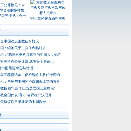
三公开接见：合一
宣化教区崔泰助理主教
章
指责中国违反主教任命协议
中国：续签关于主教任命临时协
机：“陈日君枢机是真正的中国人，他不
将香港办公室迁京 成事等于关系正
对中国需要耐心与对话”
代表团秘密访华，仍欲续签主教任命密约
枢机：圣座与中国的协议朝著续签的方向
教换领导层 李山当选爱国会主席 称
教全国代表“官方”会议在武汉召开
中梵协议后日渐迷茫的中国教会
新
门