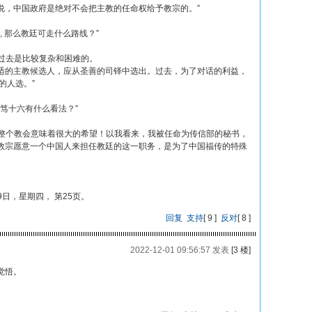
说，中国政府是绝对不会把主教的任命权给予教宗的。”
不通, 那么教廷可走什么路线？”
过去是比较复杂和困难的。
主教候选人，应从圣善的司铎中选出。过去，为了对话的利益，
的人选。”
本笃十六有什么看法？”
整个教会意味着很大的希望！以我看来，我被任命为传信部的秘书，
教宗愿意一个中国人来担任教廷的这一职务，是为了中国福传的特殊
月19日，星期四， 第25页。
回复
支持
[
9
]
反对
[
8
]
2022-12-01 09:56:57 发表
[3 楼]
觉悟。