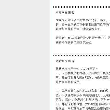
本站网友 匿名
大规模示威活动主要发生在北京、南京、
起，民众在示威活动中要求结束习近平的“
难者与当局的严管、封楼措施有关。
近日来，有人将骚动归咎于“境外势力”。为
在香港爆发的民主抗议活动。
本站网友 匿名
教廷八点指示<一九八八年五月>
一、天主教教义明白确认只有那些［接受
事、教会行政及共融的联系，与借教宗及
是教会完整的成员。
二、既然在天主教内罗马教宗是［信仰统
些不承认且与教宗不保持共融的人，无法
信仰。 因此，圣座对在世界各地，历年
们，怀有深切的敬意，并鼓励他们继续在
爱国会，同时宣布放弃与教宗及圣座的基