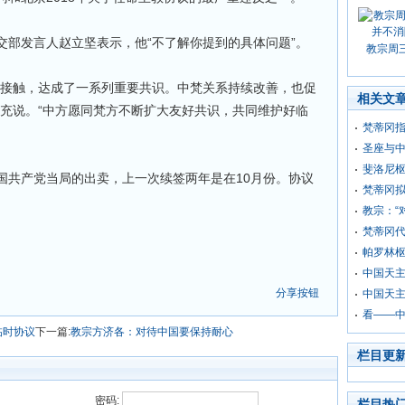
交部发言人赵立坚表示，他“不了解你提到的具体问题”。
教宗周
持接触，达成了一系列重要共识。中梵关系持续改善，也促
相关文
补充说。“中方愿同梵方不断扩大友好共识，共同维护好临
梵蒂冈
圣座与
斐洛尼枢
国共产党当局的出卖，上一次续签两年是在10月份。协议
梵蒂冈拟
教宗：“
梵蒂冈
帕罗林
中国天主
分享按钮
中国天主
看——
临时协议
下一篇:
教宗方济各：对待中国要保持耐心
栏目更
密码:
栏目热