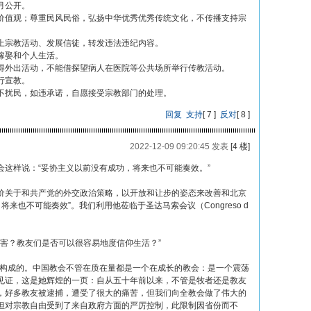
月公开。
价值观；尊重民风民俗，弘扬中华优秀优秀传统文化，不传播支持宗
上宗教活动、发展信徒，转发违法违纪内容。
嫁娶和个人生活。
得外出活动，不能借探望病人在医院等公共场所举行传教活动。
行宣教。
不扰民，如违承诺，自愿接受宗教部门的处理。
回复
支持
[
7
]
反对
[
8
]
2022-12-09 09:20:45 发表
[4 楼]
这样说：“妥协主义以前没有成功，将来也不可能奏效。”
价关于和共产党的外交政治策略，以开放和让步的姿态来改善和北京
来也不可能奏效”。我们利用他莅临于圣达马索会议（Congreso d
迫害？教友们是否可以很容易地度信仰生活？”
素构成的。中国教会不管在质在量都是一个在成长的教会：是一个震荡
见证，这是她辉煌的一页：自从五十年前以来，不管是牧者还是教友
，好多教友被逮捕，遭受了很大的痛苦，但我们向全教会做了伟大的
但对宗教自由受到了来自政府方面的严厉控制，此限制因省份而不