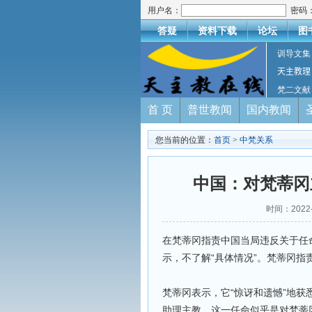
用户名：
密码
答疑
资料下载
论坛
图
训导文集
天主教理
梵二文献
首 页
普世教闻
国内教闻
您当前的位置：
首页
>
中梵关系
中国：对梵蒂冈
时间：2022
在梵蒂冈指责中国当局违反关于任命
示，不了解“具体情况”。梵蒂冈
梵蒂冈表示，它“惊讶和遗憾”地
助理主教。这一任命似乎是对梵蒂冈