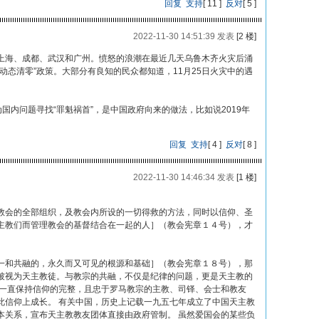
回复
支持
[
11
]
反对
[
5
]
2022-11-30 14:51:39 发表
[2 楼]
上海、成都、武汉和广州。愤怒的浪潮在最近几天乌鲁木齐火灾后涌
动态清零”政策。大部分有良知的民众都知道，11月25日火灾中的遇
国内问题寻找“罪魁祸首”，是中国政府向来的做法，比如说2019年
回复
支持
[
4
]
反对
[
8
]
2022-11-30 14:46:34 发表
[1 楼]
教会的全部组织，及教会内所设的一切得救的方法，同时以信仰、圣
主教们而管理教会的基督结合在一起的人］（教会宪章１４号），才
一和共融的，永久而又可见的根源和基础］（教会宪章１８号），那
被视为天主教徒。与教宗的共融，不仅是纪律的问题，更是天主教的
来一直保持信仰的完整，且忠于罗马教宗的主教、司铎、会士和教友
此信仰上成长。 有关中国，历史上记载一九五七年成立了中国天主教
本关系，宣布天主教教友团体直接由政府管制。 虽然爱国会的某些负