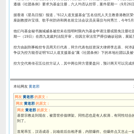
遵循《社团条例》要求为基金注册，六人均否认控罪，案件星期一（9月26
据香港《星岛日报》报道，“612人道支援基金”五名信托人天主教香港教区
座副教授许宝强、歌手何韵诗和两名前立法会议员吴霭仪与何秀兰，今年5
他们与基金秘书施城威各被控未在指明时限内为基金申请注册或豁免注册社
期一（19日）在西九龙裁判法院开审，但因主审法官严舜仪确诊冠病，展延
控方由副刑事检控专员周天行代表，辩方代表包括资深大律师李志喜、何沛
争议为控方能否证明“612人道支援基金”属《社团条例》下的本地社团以及
控方交代将传召五位控方证人，其中两位辩方需要盘问，预计两天可以完成
本站网友
黄老邪
网友
黄老邪
的原文：
网友
黄老邪
的原文：
网友
黄老邪
的原文：
基督宗教走到现在，被普世价值绑架。同性恋也是有人权滴，有同性结合
到了。
首尾乖互，汉语成语，比喻前后自相矛盾，内部爆炸。但爆炸点又岂止一