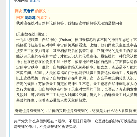
本站网友
黄老邪
网友
黄老邪
的原文：
网友
黄老邪
的原文：
我关注在线对自然神论的解答，我相信这样的解答无法满足提问者
[天主教在线] 回复：
十九世纪以降，自然神论（Deism）被用来指称许多不同的神哲学思想；
绝接受传统基督徒对神和宇宙的关系的看法。比如，他们同意天主创造宇宙
接受天主的安排眷顾，甚至相信死后的赏善罚恶。它所拒绝的是天主的启
能认识天主的存在和本质，才能认识人的伦理责任。最极端的一种只承认
神；祂在已存在的物质中加上秩序，依据祂所规划的自然律，宇宙得以运
定的宇宙秩序；准此，自然的运作绝无例外的事。换言之，奇迹是不可能
不闻不问。然而，人类的幸福却在乎他能否认识且喜爱这位造物主，及能
以上这些思想，肯定了自然律的存在和作用，这一点合乎教会的传统认识
所定的规律；万物依天主所定的规律生生不息。天主也将自然律刻划在人
之行为标准。但自然神论者排除了天主对世界的干预，也否认了奇迹的发
反驳时，可以强调天主主动进入时间和空间，历史上，的确有天主对人类
基督的降生，借着奇迹带给人类天主的慈爱。
奇迹也是有规律的，祈祷的实现也是有规则的，这就是为什么绝大多数祈祷
共产党为什么存留到现在？规律。不是陈日君和一众基督徒的祈祷可以推翻
是规律的作用，不是基督徒的祈祷实现。