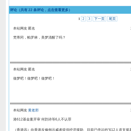
评论（共有
22
条评论，点击查看更多）
2
3
下一页
尾页
1
本站网友 匿名
梵蒂冈，帕罗林，美梦清醒了吗？
本站网友 匿名
做梦吧！做梦吧！做梦吧！
本站网友
黄老邪
港612基金案开审 何韵诗等6人不认罪
（香港讯）向香港反修例示威者提供经济援助、目前已停运的“612人道支援