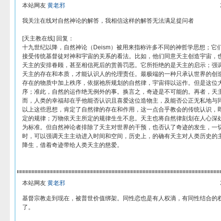
本站网友
黄老邪
我关注在线对自然神论的解答，我相信这样的解答无法满足提问者
[天主教在线] 回复：
十九世纪以降，自然神论（Deism）被用来指称许多不同的神哲学思想；它
接受传统基督徒对神和宇宙的关系的看法。比如，他们同意天主创造宇宙，也
天主的安排眷顾，甚至相信死后的赏善罚恶。它所拒绝的是天主的启示；强
天主的存在和本质，才能认识人的伦理责任。最极端的一种只承认世界的创
存在的物质中加上秩序，依据祂所规划的自然律，宇宙得以运作。但是这位
序；准此，自然的运作绝无例外的事。换言之，奇迹是不可能的。再者，天
而，人类的幸福却在乎他能否认识且喜爱这位造物主，及能否公正无私地与
以上这些思想，肯定了自然律的存在和作用，这一点合乎教会的传统认识，
定的规律；万物依天主所定的规律生生不息。天主也将自然律刻划在人心深
为标准。但自然神论者排除了天主对世界的干预，也否认了奇迹的发生，一
时，可以强调天主主动进入时间和空间，历史上，的确有天主对人类历史的
降生，借着奇迹带给人类天主的慈爱。
本站网友
黄老邪
基督宗教走到现在，被普世价值绑架。同性恋也是有人权滴，有同性结合的
了。