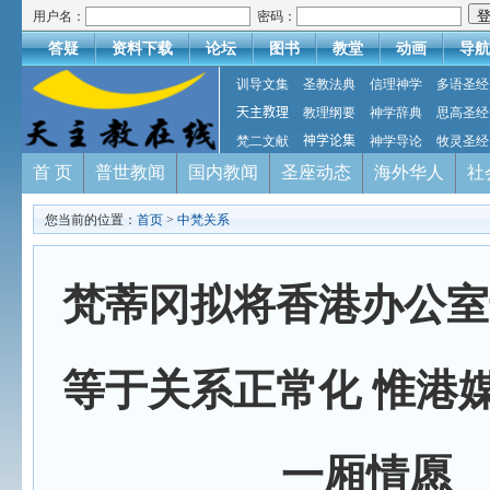
用户名：
密码：
答疑
资料下载
论坛
图书
教堂
动画
导航
训导文集
圣教法典
信理神学
多语圣经
天主教理
教理纲要
神学辞典
思高圣经
梵二文献
神学论集
神学导论
牧灵圣经
首 页
普世教闻
国内教闻
圣座动态
海外华人
社
您当前的位置：
首页
>
中梵关系
梵蒂冈拟将香港办公室
等于关系正常化 惟港
一厢情愿