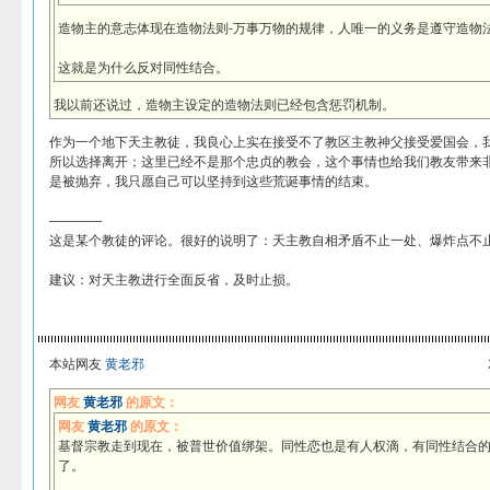
造物主的意志体现在造物法则-万事万物的规律，人唯一的义务是遵守造物
这就是为什么反对同性结合。
我以前还说过，造物主设定的造物法则已经包含惩罚机制。
作为一个地下天主教徒，我良心上实在接受不了教区主教神父接受爱国会，
所以选择离开；这里已经不是那个忠贞的教会，这个事情也给我们教友带来
是被抛弃，我只愿自己可以坚持到这些荒诞事情的结束。
————
这是某个教徒的评论。很好的说明了：天主教自相矛盾不止一处、爆炸点不
建议：对天主教进行全面反省，及时止损。
本站网友
黄老邪
网友
黄老邪
的原文：
网友
黄老邪
的原文：
基督宗教走到现在，被普世价值绑架。同性恋也是有人权滴，有同性结合
了。