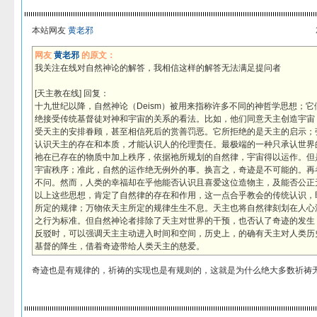
本站网友
黄老邪
网友
黄老邪
的原文：
我关注在线对自然神论的解答，我相信这样的解答无法满足提问者
[天主教在线] 回复：
十九世纪以降，自然神论（Deism）被用来指称许多不同的神哲学思想；
绝接受传统基督徒对神和宇宙的关系的看法。比如，他们同意天主创造宇宙，
受天主的安排眷顾，甚至相信死后的赏善罚恶。它所拒绝的是天主的启示；
认识天主的存在和本质，才能认识人的伦理责任。最极端的一种只承认世界
祂在已存在的物质中加上秩序，依据祂所规划的自然律，宇宙得以运作。但
宇宙秩序；准此，自然的运作绝无例外的事。换言之，奇迹是不可能的。再
不问。然而，人类的幸福却在乎他能否认识且喜爱这位造物主，及能否公正
以上这些思想，肯定了自然律的存在和作用，这一点合乎教会的传统认识，
所定的规律；万物依天主所定的规律生生不息。天主也将自然律刻划在人心
之行为标准。但自然神论者排除了天主对世界的干预，也否认了奇迹的发生
反驳时，可以强调天主主动进入时间和空间，历史上，的确有天主对人类历
基督的降生，借着奇迹带给人类天主的慈爱。
奇迹也是有规律的，祈祷的实现也是有规则的，这就是为什么绝大多数祈祷