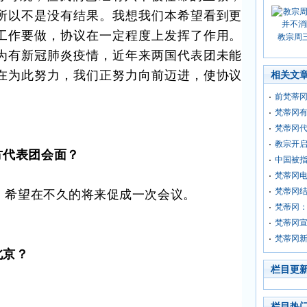
所以不是没有结果。我想我们本希望看到更
工作要做，协议在一定程度上发挥了作用。
教宗周
为有新冠肺炎疫情，近年来两国代表团未能
在为此努力，我们正努力向前迈进，使协议
相关文
。
前梵蒂
梵蒂冈
梵蒂冈
教宗开
方代表团会面？
中国被指
梵蒂冈
，希望在不久的将来促成一次会议。
梵蒂冈
梵蒂冈
梵蒂冈
梵蒂冈
北京？
栏目更
栏目热