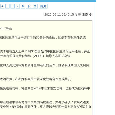
4
5
6
7
8
下一页
尾页
2025-06-11 05:40:15 发表
[285 楼]
PEC峰会
中国国家主席习近平进行了约30分钟的通话，这是李在明就任总统
统李在明当天上午11时30分开始与中国国家主席习近平通话，并正
州举行的亚太经合组织（APEC）领导人非正式会议。
化和人员交流等方面展开更加活跃的合作，推动实现两国人民切实
政治经验，在友好的氛围中就深化战略合作达成共识。
接受邀请访韩，将是其自2014年以来首次访韩，也将成为推动韩中
席在通话中强调对韩中关系的高度重视，并再次确认了发展双边关
安全等关键领域的重要伙伴，双方应以今明两年分别担任APEC主办