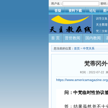
用户名：
密码
答疑
资料下载
论坛
图
训导文集
天主教理
梵二文献
首 页
普世教闻
国内教闻
您当前的位置：
首页
>
中梵关系
梵蒂冈外
时间：2022-07-
https://www.americamagazine.org/p
问：中梵临时性协议
答：结果虽然并不十