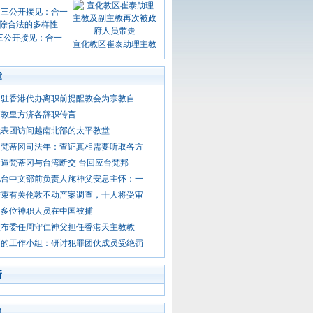
三公开接见：合一
宣化教区崔泰助理主教
章
冈驻香港代办离职前提醒教会为宗教自
有教皇方济各辞职传言
代表团访问越南北部的太平教堂
启梵蒂冈司法年：查证真相需要听取各方
逼梵蒂冈与台湾断交 台回应台梵邦
电台中文部前负责人施神父安息主怀：一
结束有关伦敦不动产案调查，十人将受审
：多位神职人员在中国被捕
宣布委任周守仁神父担任香港天主教教
新的工作小组：研讨犯罪团伙成员受绝罚
新
门