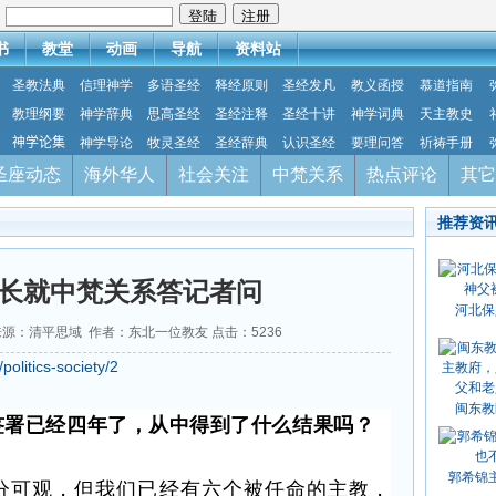
：
书
教堂
动画
导航
资料站
圣教法典
信理神学
多语圣经
释经原则
圣经发凡
教义函授
慕道指南
教理纲要
神学辞典
思高圣经
圣经注释
圣经十讲
神学词典
天主教史
神学论集
神学导论
牧灵圣经
圣经辞典
认识圣经
要理问答
祈祷手册
圣座动态
海外华人
社会关注
中梵关系
热点评论
其它
推荐资
长就中梵关系答记者问
河北保
22 来源：清平思域 作者：东北一位教友 点击：
5236
olitics-society/2
闽东教
签署已经四年了，从中得到了什么结果吗？
郭希锦
分可观，但我们已经有六个被任命的主教，