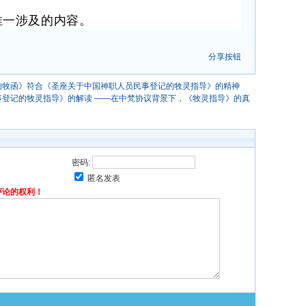
唯一涉及的内容。
分享按钮
的牧函》符合《圣座关于中国神职人员民事登记的牧灵指导》的精神
事登记的牧灵指导》的解读 ——在中梵协议背景下，《牧灵指导》的真
密码:
匿名发表
评论的权利！