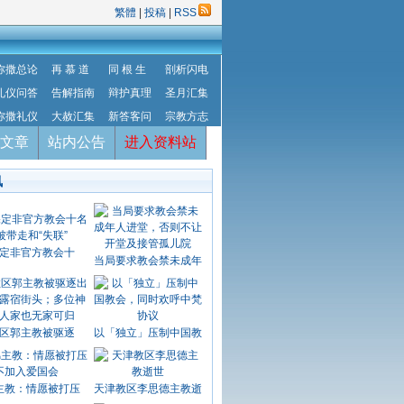
繁體
|
投稿
|
RSS
弥撒总论
再 慕 道
同 根 生
剖析闪电
礼仪问答
告解指南
辩护真理
圣月汇集
弥撒礼仪
大赦汇集
新答客问
宗教方志
文章
站内公告
进入资料站
讯
定非官方教会十
当局要求教会禁未成年
区郭主教被驱逐
以「独立」压制中国教
主教：情愿被打压
天津教区李思德主教逝