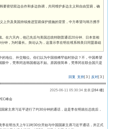
韩要密切双边合作和多边协调，共同维护多边主义和自由贸易，确
义上升及美国持续推进贸易保护措施的背景，中方希望与韩方携手
延续。在六天内，他已先后与美国总统特朗普通话20分钟、日本首相
30分钟，为时最长。舆论认为，这显示李在明在维系韩美日同盟基础
中的地位、外交顺位。你们以为中国很稀罕临时协议？不，中国希望
国眼中，梵蒂冈连韩国都远不如。原因很简单，梵蒂冈在联合国只是
。
回复
支持
[
3
]
反对
[
3
]
2025-06-11 05:30:34 发表
[284 楼]
EC峰会
国国家主席习近平进行了约30分钟的通话，这是李在明就任总统后，
李在明当天上午11时30分开始与中国国家主席习近平通话，并正式