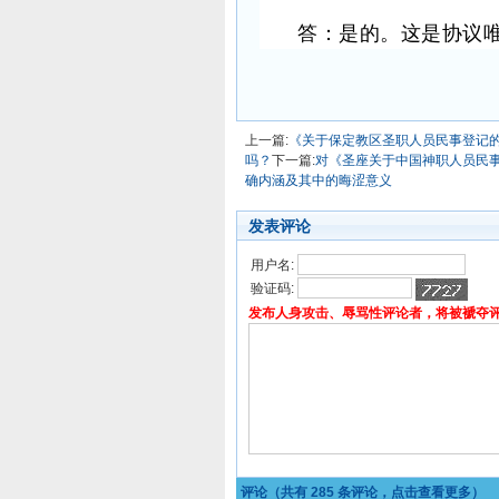
答：是的。这是协议
上一篇:
《关于保定教区圣职人员民事登记
吗？
下一篇:
对《圣座关于中国神职人员民
确内涵及其中的晦涩意义
发表评论
用户名:
验证码:
发布人身攻击、辱骂性评论者，将被褫夺
评论（共有
285
条评论，点击查看更多）