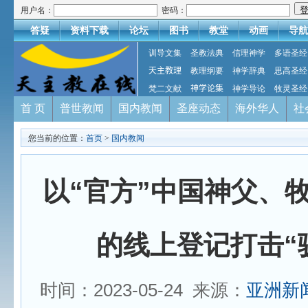
用户名：
密码：
答疑
资料下载
论坛
图书
教堂
动画
导航
训导文集
圣教法典
信理神学
多语圣经
天主教理
教理纲要
神学辞典
思高圣经
梵二文献
神学论集
神学导论
牧灵圣经
首 页
普世教闻
国内教闻
圣座动态
海外华人
社
您当前的位置：
首页
>
国内教闻
以“官方”中国神父、
的线上登记打击“
时间：2023-05-24 来源：
亚洲新