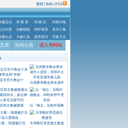
繁體
|
投稿
|
RSS
弥撒总论
再 慕 道
同 根 生
剖析闪电
礼仪问答
告解指南
辩护真理
圣月汇集
弥撒礼仪
大赦汇集
新答客问
宗教方志
文章
站内公告
进入资料站
讯
定非官方教会十
当局要求教会禁未成年
区郭主教被驱逐
以「独立」压制中国教
主教：情愿被打压
天津教区李思德主教逝