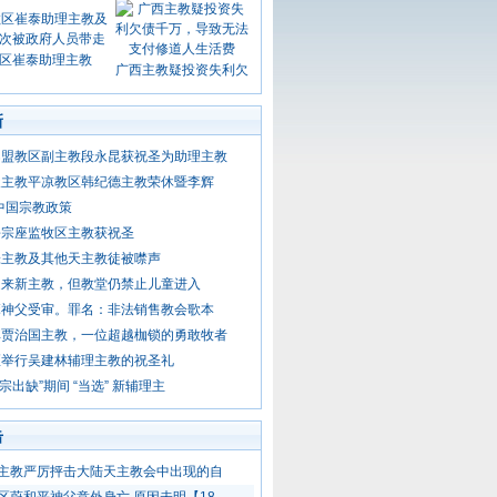
区崔泰助理主教
广西主教疑投资失利欠
新
巴盟教区副主教段永昆获祝圣为助理主教
天主教平凉教区韩纪德主教荣休暨李辉
年中国宗教政策
乡宗座监牧区主教获祝圣
张主教及其他天主教徒被噤声
迎来新主教，但教堂仍禁止儿童进入
麻神父受审。罪名：非法销售教会歌本
悼贾治国主教，一位超越枷锁的勇敢牧者
区举行吴建林辅理主教的祝圣礼
教宗出缺”期间 “当选” 新辅理主
击
主教严厉抨击大陆天主教会中出现的自