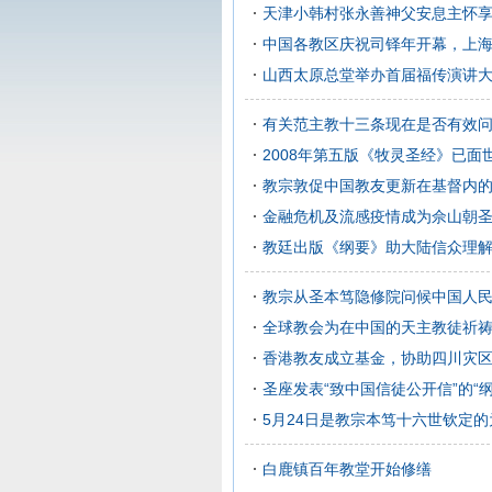
天津小韩村张永善神父安息主怀
中国各教区庆祝司铎年开幕，上
山西太原总堂举办首届福传演讲
有关范主教十三条现在是否有效
2008年第五版《牧灵圣经》已面
教宗敦促中国教友更新在基督内
金融危机及流感疫情成为佘山朝
教廷出版《纲要》助大陆信众理解教
教宗从圣本笃隐修院问候中国人
全球教会为在中国的天主教徒祈
香港教友成立基金，协助四川灾
圣座发表“致中国信徒公开信”的“纲
5月24日是教宗本笃十六世钦定
白鹿镇百年教堂开始修缮