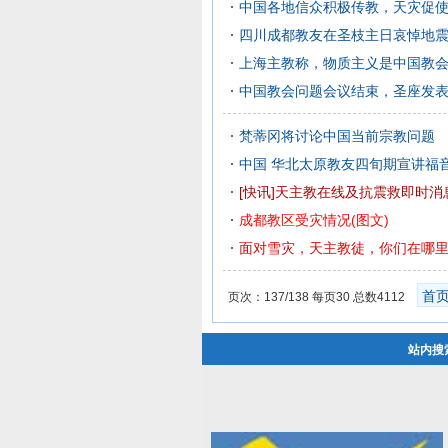
中国各地信众积极传教，天灾促
四川成都教友在圣枝主日哀悼地
上海主教称，物质主义是中国教
中国教会问题会议结束，圣座发
梵蒂冈将讨论中国当前宗教问题
中国 华北太原教友四旬期宣讲福
[快讯]天主教在线及抗震救即时消
成都教区受灾情况(图文)
面对雪灾，天主教徒，你们在哪
首
页次：137/138 每页30 总数4112
站内搜