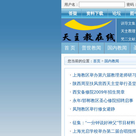
用户名：
密码
答疑
资料下载
论坛
图
训导文集
天主教理
梵二文献
首 页
普世教闻
国内教闻
您当前的位置：
首页
>
国内教闻
上海教区举办第六届教理老师研
陕西周至扶风营西天主堂举行圣
西安备修院2009年招生简章
永年/邯郸教区圣心修院招聘启事
凤翔教区举行修女避静
征集：“一分钟说好神父”节目材料
上海光启学校举办第二届合唱指