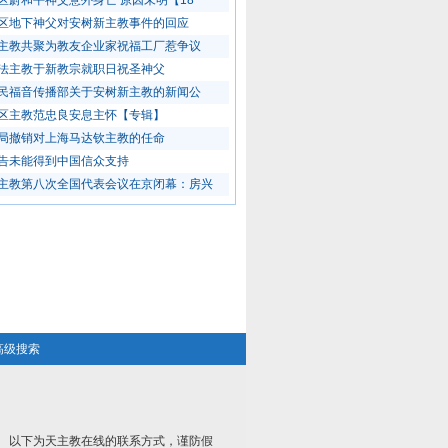
区蔚和平神父意外身亡 原因未明【18
区地下神父对安树新主教事件的回应
主教共聚为教友企业家祝福工厂惹争议
法主教于新教宗就职日祝圣神父
民福音传播部关于安树新主教的新闻公
区主教范忠良安息主怀【专辑】
局撤销对上海马达钦主教的任命
告未能得到中国信众支持
主教第八次全国代表会议在京闭幕：房兴
高级搜索
以下为天主教在线的联系方式，谨防假