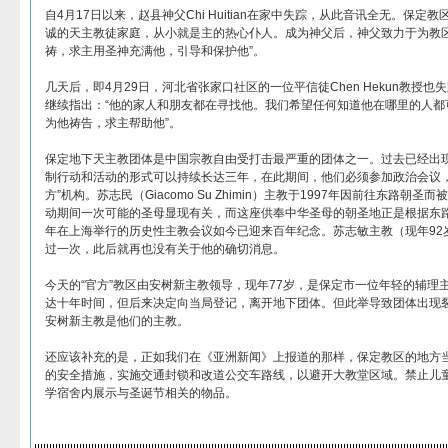
自4月17日以来，赵县神父Chi Huitian在家中失踪，从此音讯全无。保
诚的天主教徒家庭，从小就是主的热心仆人。成为神父后，神父致力于为教
祷，求主用圣神充满他，引导和保护他”。
几天后，即4月29日，河北省张家口社区的一位平信徒Chen Hekun教授
继续指出：“他的家人和朋友都在寻找他。我们希望任何知道他在哪里的人都
为他祷告，求主帮助他”。
保定地下天主教团体是中国宗教自由受打击最严重的团体之一。过去已经出现
制行动和活动的形式可以持续长达三年，在此期间，他们必须参加政治会议，
方”机构。苏志民（Giacomo Su Zhimin）主教于1997年因前往东路朝圣
动期间一次可能的圣母显现有关，而这座供奉中华圣母的朝圣地正是根据东路
年在上海举行的历史性主教会议如今已迎来百年纪念。苏志敏主教（现年92岁
过一次，此后就再也没有关于他的确切消息。
今天的“官方”教区由安树新主教领导，现年77岁，是保定市一位年轻的辅理主
达十年时间，但后来决定向当局登记，离开地下团体。但此举导致团体出现裂
安树新主教是他们的主教。
还应该补充的是，正如我们在《亚洲新闻》上报道的那样，保定教区的地方
的安全措施，实施交通封锁和改道公交车路线，以避开大教堂区域。禁止儿
学宿舍内展示与圣诞节相关的物品。