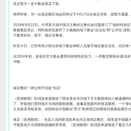
其后警方一直不断追查其下落。
稍早时候，另一位保定教区池会田神父于4月17日在保定失联，据警方透露
2018年9月22日，中梵双方就中国天主教的主教任命问题签订了“临时性协
教被教廷承认，同时政府也展开了大规模的地下教会“合法化”和“公开化”进
于教育转化，签字、领证等事项。
时至今日，已经有绝大部分的地下教会神职人员签字领证被合法化，但仍有
自2024年初，多地非官方教会遭受到持续性的压力，一些教堂限制未满18
冲散。
保定教区一神父和平信徒“失踪”
《亚洲新闻》的消息来源描述了两名来自河北地下天主教团体的人被逮捕的
了。怀疑他们受到地方当局的限制措施，就像其他案件的情况那样。一个世
立东路圣母朝圣地，但拒绝在中国教会“官方”机构登记的团体仍然面临着巨
保定（亚洲新闻） - 失踪人员的新消息来自河北省保定教区，那里是中国最
可能是地方当局限制措施的受害者。《亚洲新闻》的消息来源报道了最近几