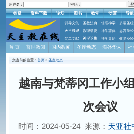
用户名：
密码：
答疑
资料下载
论坛
图书
教堂
动画
导航
训导文集
圣教法典
信理神学
多语圣经
天主教理
教理纲要
神学辞典
思高圣经
梵二文献
神学论集
神学导论
牧灵圣经
首 页
普世教闻
国内教闻
圣座动态
海外华人
社
您当前的位置：
首页
>
圣座动态
越南与梵蒂冈工作小
次会议
时间：2024-05-24 来源：
天亚社