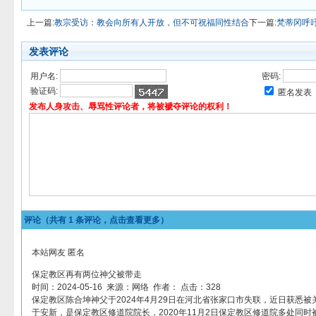
上一篇:
教宗受访：教会向所有人开放，但不可祝福同性结合
下一篇:
梵蒂冈呼
发表评论
用户名:
密码:
验证码:
匿名发表
发布人身攻击、辱骂性评论者，将被褫夺评论的权利！
评论（共有
1
条评论，点击查看更多）
本站网友 匿名
保定教区再有两位神父被带走
时间：2024-05-16 来源：网络 作者： 点击：328
保定教区陈合坤神父于2024年4月29日在河北省张家口市失联，近日获悉
于安新，是保定教区修道院院长，2020年11月2日保定教区修道院多处同