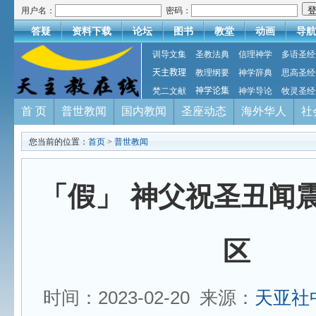
用户名：
密码：
答疑
资料下载
论坛
图书
教堂
动画
导航
训导文集
圣教法典
信理神学
多语圣经
天主教理
教理纲要
神学辞典
思高圣经
梵二文献
神学论集
神学导论
牧灵圣经
首 页
普世教闻
国内教闻
圣座动态
海外华人
社
您当前的位置：
首页
>
普世教闻
「假」 神父祝圣丑闻
区
时间：2023-02-20 来源：
天亚社