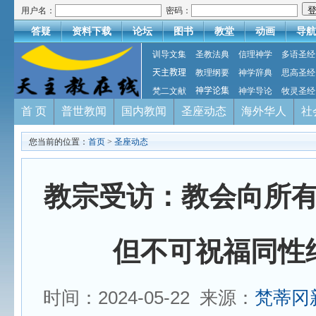
用户名：
密码：
答疑
资料下载
论坛
图书
教堂
动画
导航
训导文集
圣教法典
信理神学
多语圣经
天主教理
教理纲要
神学辞典
思高圣经
梵二文献
神学论集
神学导论
牧灵圣经
首 页
普世教闻
国内教闻
圣座动态
海外华人
社
您当前的位置：
首页
>
圣座动态
教宗受访：教会向所
但不可祝福同性
时间：2024-05-22 来源：
梵蒂冈