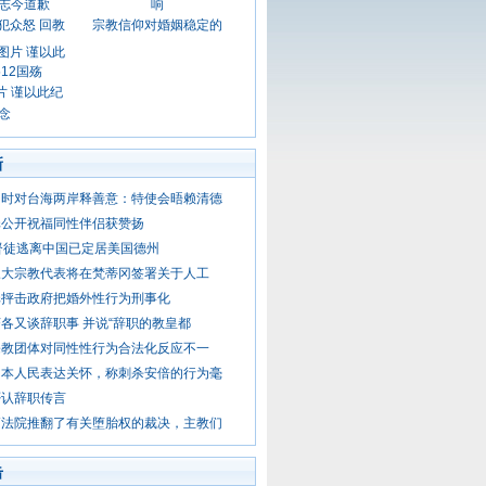
犯众怒 回教
宗教信仰对婚姻稳定的
片 谨以此纪
念
新
同时对台海两岸释善意：特使会晤赖清德
铎公开祝福同性伴侣获赞扬
督徒逃离中国已定居美国德州
三大宗教代表将在梵蒂冈签署关于人工
铎抨击政府把婚外性行为刑事化
各又谈辞职事 并说“辞职的教皇都
宗教团体对同性性行为合法化反应不一
日本人民表达关怀，称刺杀安倍的行为毫
否认辞职传言
高法院推翻了有关堕胎权的裁决，主教们
击