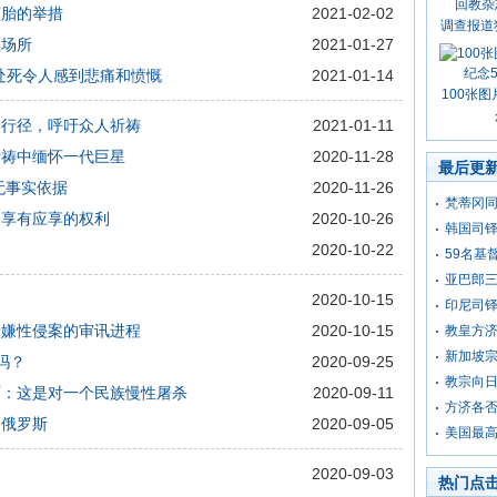
堕胎的举措
2021-02-02
调查报道
教场所
2021-01-27
处死令人感到悲痛和愤慨
2021-01-14
100张图
的行径，呼吁众人祈祷
2021-01-11
祈祷中缅怀一代巨星
2020-11-28
最后更
无事实依据
2020-11-26
梵蒂冈
构享有应享的权利
2020-10-26
韩国司
2020-10-22
59名基
亚巴郎
2020-10-15
印尼司
涉嫌性侵案的审讯进程
2020-10-15
教皇方济
新加坡
吗？
2020-09-25
教宗向
师：这是对一个民族慢性屠杀
2020-09-11
方济各
白俄罗斯
2020-09-05
美国最
2020-09-03
热门点