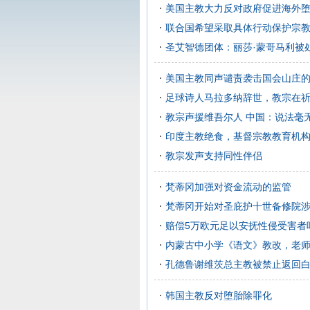
美国主教大力反对政府促进海外
联合国希望采取具体行动保护宗
圣艾智德团体：丽莎·蒙哥马利被
美国主教同声谴责袭击国会山庄
足球诗人马拉多纳辞世，教宗在
教宗声援维吾尔人 中国：说法毫
印度主教绝食，基督宗教教育机
教宗发声支持同性伴侣
梵蒂冈加强对资金流动的监管
梵蒂冈开始对圣庇护十世备修院
赔偿5万欧元足以安抚性侵受害者
内蒙古中小学《语文》教改，老
孔德鲁谢维茨总主教被禁止返回
韩国主教反对堕胎除罪化