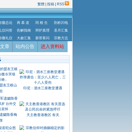
繁體
|
投稿
|
RSS
弥撒总论
再 慕 道
同 根 生
剖析闪电
礼仪问答
告解指南
辩护真理
圣月汇集
弥撒礼仪
大赦汇集
新答客问
宗教方志
文章
站内公告
进入资料站
讯
盟友王岐山
印尼：泗水三座教堂遭遇
在
遗孀陈香梅
天主教香港教区 有关
享