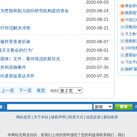
2020-09-03
教徒群
府为堕胎和胎儿组织研究机构提供资金
2020-08-24
陕西现
话
2020-08-21
中国已
宗教信
呼吁对话解决冲突
2020-08-21
天主教
曾荫权
为爆炸受害者祈祷
2020-08-07
100张
视天主教会的行为”
2020-08-01
爱国会
类团体》文件：看待现况的新目光
2020-07-30
习近平
圣所和圣物事件
2020-07-30
朝鲜"
界向基督徒表达关怀
2020-07-25
上一页
下一页
尾页
转到:
索：
网站首页
|
关于本站
|
版权声明
|
联系方式
|
信息反馈
|
新站收录
本网站无商业目的，若我们上传的资料侵犯了您的利益请联系我们，我们