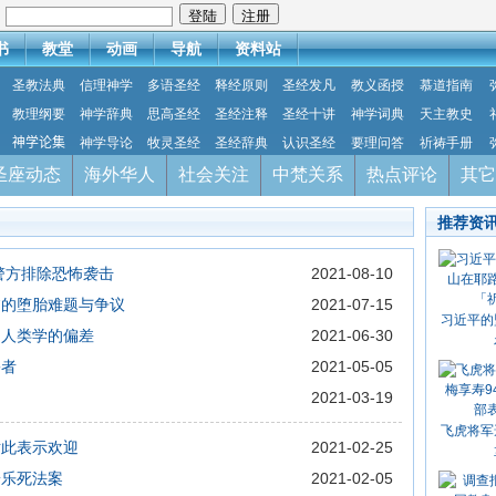
：
书
教堂
动画
导航
资料站
圣教法典
信理神学
多语圣经
释经原则
圣经发凡
教义函授
慕道指南
教理纲要
神学辞典
思高圣经
圣经注释
圣经十讲
神学词典
天主教史
神学论集
神学导论
牧灵圣经
圣经辞典
认识圣经
要理问答
祈祷手册
圣座动态
海外华人
社会关注
中梵关系
热点评论
其它
推荐资
警方排除恐怖袭击
2021-08-10
临的堕胎难题与争议
2021-07-15
习近平的
乃人类学的偏差
2021-06-30
害者
2021-05-05
2021-03-19
飞虎将军
对此表示欢迎
2021-02-25
安乐死法案
2021-02-05