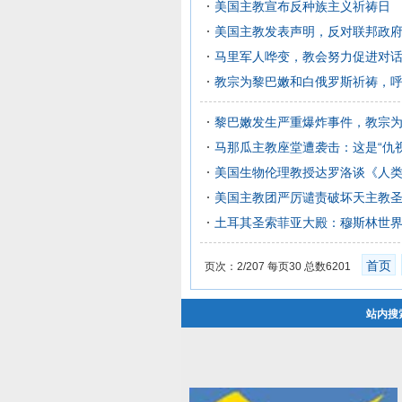
美国主教宣布反种族主义祈祷日
美国主教发表声明，反对联邦政
马里军人哗变，教会努力促进对
教宗为黎巴嫩和白俄罗斯祈祷，
黎巴嫩发生严重爆炸事件，教宗
马那瓜主教座堂遭袭击：这是“仇
美国生物伦理教授达罗洛谈《人
美国主教团严厉谴责破坏天主教
土耳其圣索菲亚大殿：穆斯林世
首页
页次：2/207 每页30 总数6201
站内搜