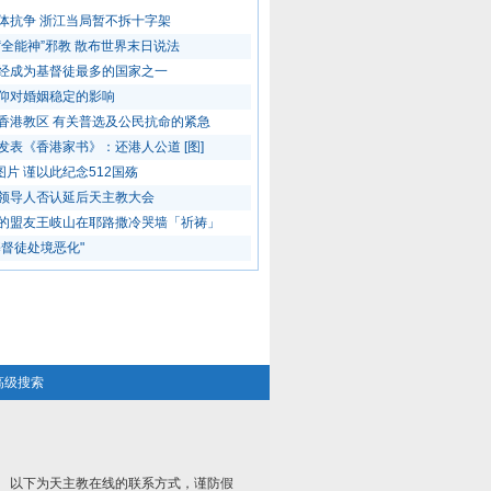
体抗争 浙江当局暂不拆十字架
“全能神”邪教 散布世界末日说法
经成为基督徒最多的国家之一
仰对婚姻稳定的影响
香港教区 有关普选及公民抗命的紧急
发表《香港家书》：还港人公道 [图]
图片 谨以此纪念512国殇
领导人否认延后天主教大会
的盟友王岐山在耶路撒冷哭墙「祈祷」
基督徒处境恶化"
高级搜索
以下为天主教在线的联系方式，谨防假