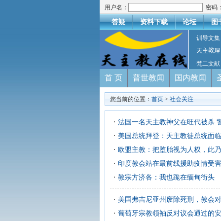
用户名：
密码
答疑
资料下载
论坛
图
训导文集
天主教理
梵二文献
首 页
普世教闻
国内教闻
您当前的位置：
首页
>
社会关注
法国一名天主教神父在旺代被杀 
美国总统拜登：天主教徒总统面
欧盟主教：把堕胎视为人权，此
印度教会站在最前线援助疫情受
教宗方济各：我也跪在缅甸街头
美国弗吉尼亚州废除死刑，教会
葡萄牙宗教领袖反对议会通过的