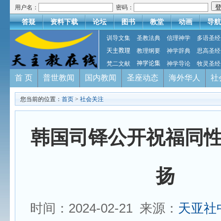
用户名：
密码：
答疑
资料下载
论坛
图书
教堂
动画
导航
训导文集
圣教法典
信理神学
多语圣经
天主教理
教理纲要
神学辞典
思高圣经
梵二文献
神学论集
神学导论
牧灵圣经
首 页
普世教闻
国内教闻
圣座动态
海外华人
社
您当前的位置：
首页
>
社会关注
韩国司铎公开祝福同
扬
时间：2024-02-21 来源：
天亚社