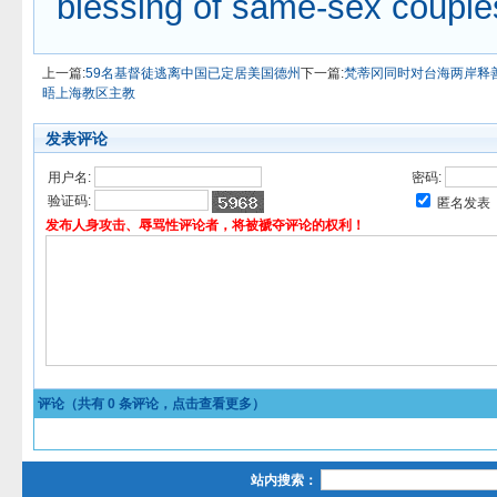
blessing of same-sex couple
上一篇:
59名基督徒逃离中国已定居美国德州
下一篇:
梵蒂冈同时对台海两岸释
晤上海教区主教
发表评论
用户名:
密码:
验证码:
匿名发表
发布人身攻击、辱骂性评论者，将被褫夺评论的权利！
评论（共有
0
条评论，点击查看更多）
站内搜索：