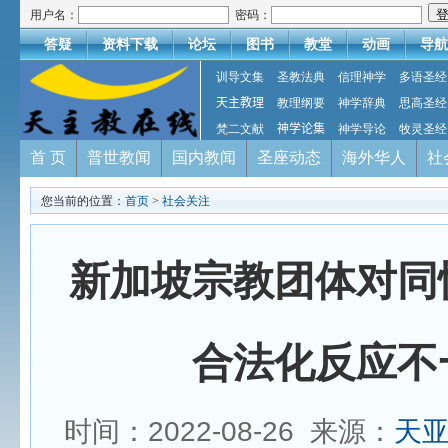
用户名：
密码：
答疑
资料下载
论坛
图书
教堂
动画
导航
训导文集
圣教法典
信理神学
多语圣经
天主教理
教理纲要
神学辞典
思高圣经
梵二文献
神学论集
神学导论
牧灵圣经
首 页
普世教闻
国内教闻
圣座动态
海外华人
社
您当前的位置：
首页
>
社会关注
新加坡宗教团体对同
合法化反应不
时间：2022-08-26 来源：
天