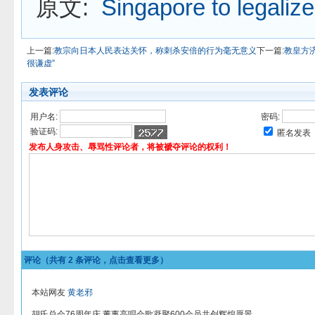
原文:
Singapore to legaliz
上一篇:
教宗向日本人民表达关怀，称刺杀安倍的行为毫无意义
下一篇:
教皇方
很谦虚”
发表评论
用户名:
密码:
验证码:
匿名发表
发布人身攻击、辱骂性评论者，将被褫夺评论的权利！
评论（共有
2
条评论，点击查看更多）
本站网友
黄老邪
胡氏总会76周年庆 董事高唱会歌凝聚600会员共创辉煌愿景