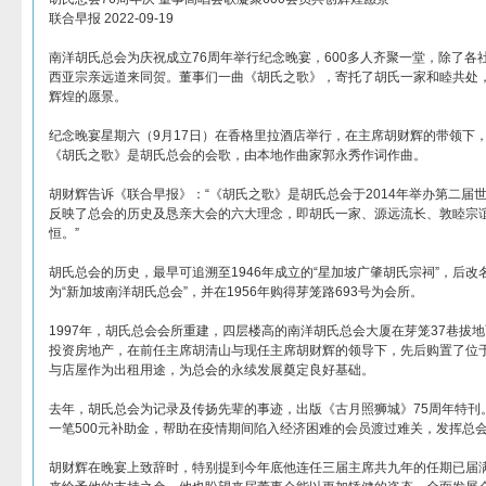
联合早报 2022-09-19
南洋胡氏总会为庆祝成立76周年举行纪念晚宴，600多人齐聚一堂，除了各
西亚宗亲远道来同贺。董事们一曲《胡氏之歌》，寄托了胡氏一家和睦共处
辉煌的愿景。
纪念晚宴星期六（9月17日）在香格里拉酒店举行，在主席胡财辉的带领下
《胡氏之歌》是胡氏总会的会歌，由本地作曲家郭永秀作词作曲。
胡财辉告诉《联合早报》：“《胡氏之歌》是胡氏总会于2014年举办第二届
反映了总会的历史及恳亲大会的六大理念，即胡氏一家、源远流长、敦睦宗
恒。”
胡氏总会的历史，最早可追溯至1946年成立的“星加坡广肇胡氏宗祠”，后改名
为“新加坡南洋胡氏总会”，并在1956年购得芽笼路693号为会所。
1997年，胡氏总会会所重建，四层楼高的南洋胡氏总会大厦在芽笼37巷拔地而
投资房地产，在前任主席胡清山与现任主席胡财辉的领导下，先后购置了位
与店屋作为出租用途，为总会的永续发展奠定良好基础。
去年，胡氏总会为记录及传扬先辈的事迹，出版《古月照狮城》75周年特刊
一笔500元补助金，帮助在疫情期间陷入经济困难的会员渡过难关，发挥总
胡财辉在晚宴上致辞时，特别提到今年底他连任三届主席共九年的任期已届