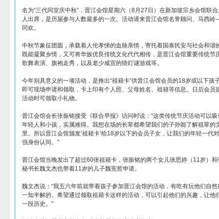
名为“三代同堂庆中秋”，晋江会馆星期六（8月27日）在新加坡宗乡会馆联合
人出席，是历届参与人数最多的一次。活动请来晋江会馆名誉顾问、马西岭
同欢。
中秋节象征团圆，承载着人伦孝悌的血脉亲情，寄托着国泰民安与社会和谐
既能凝聚乡情，又可将华族优良传统文化代代相传，是晋江会馆重要传统节
歌舞表演、旗袍走秀，以及老少咸宜的猜灯谜游戏等。
今年别具意义的一项活动，是推出“祖籍卡”供晋江会馆会员的18岁或以下孩
即可现场申请和领取，卡上印有个人照、父母姓名、祖籍等信息。日后会员
活动时可领取小礼物。
晋江会馆会长张振铭接受《联合早报》访问时说：“这类传统节庆活动可以吸
年轻人和小孩，实属难得。我想在场的长辈都希望我们的子孙能了解祖辈的
里。所以晋江会馆颁发‘祖籍卡’给18岁以下的会员子女，让我们的年轻一代
强身份认同。”
晋江会馆当晚发出了超过60张祖籍卡，张振铭的两个女儿张思婷（11岁）和
秘书长魏文杰也带着11岁的儿子魏宪哲申请。
魏文杰说：“我五六年前就带着孩子参加晋江会馆的活动，有吃有玩他们自然
一知半解的。希望通过领取祖籍卡这样的活动，可以引起他们的兴趣，让他
一段历史。”