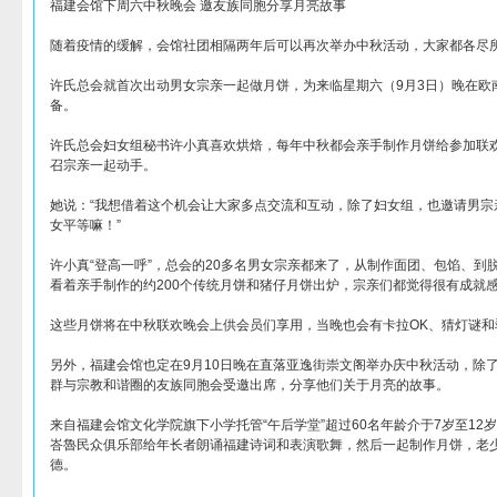
福建会馆下周六中秋晚会 邀友族同胞分享月亮故事
随着疫情的缓解，会馆社团相隔两年后可以再次举办中秋活动，大家都各尽
许氏总会就首次出动男女宗亲一起做月饼，为来临星期六（9月3日）晚在欧
备。
许氏总会妇女组秘书许小真喜欢烘焙，每年中秋都会亲手制作月饼给参加联
召宗亲一起动手。
她说：“我想借着这个机会让大家多点交流和互动，除了妇女组，也邀请男宗
女平等嘛！”
许小真“登高一呼”，总会的20多名男女宗亲都来了，从制作面团、包馅、到
看着亲手制作的约200个传统月饼和猪仔月饼出炉，宗亲们都觉得很有成就
这些月饼将在中秋联欢晚会上供会员们享用，当晚也会有卡拉OK、猜灯谜和
另外，福建会馆也定在9月10日晚在直落亚逸街崇文阁举办庆中秋活动，除
群与宗教和谐圈的友族同胞会受邀出席，分享他们关于月亮的故事。
来自福建会馆文化学院旗下小学托管“午后学堂”超过60名年龄介于7岁至12
峇魯民众俱乐部给年长者朗诵福建诗词和表演歌舞，然后一起制作月饼，老
德。