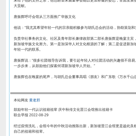
来给予他的支持之余，他也盼望来届董事会能以更加矫健的姿态，全面发展
大贡献。
唐振辉呼吁会馆从三方面推广华族文化
他说：“我尤其希望年轻一代的宗亲能积极参与胡氏总会的活动，协助策划和
负责华社事务的文化、社区及青年部长兼律政部第二部长唐振辉是晚宴主宾
新加坡华族文化努力。第一是加深华人对文化根源的了解；第二是促进新加
年轻一代的联系。
唐振辉说：“很多社团领导告诉我，要引起年轻人对社团活动的兴趣很不容易
一步步来，从鼓励他们探索何谓新加坡华人开始。”
唐振辉也在晚宴的尾声，与胡氏总会董事高唱《朋友》和广东歌《万水千山
本站网友
黄老邪
鼓励年轻一代认识祖籍祖辈 庆中秋传文化晋江会馆推出祖籍卡
联合早报 2022-08-29
经过疫情洗礼，会馆今年的中秋活动推陈出新，新加坡晋江会馆更是趁此良
自己的祖籍和祖辈。