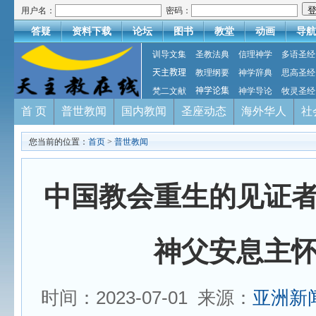
用户名：
密码：
答疑
资料下载
论坛
图书
教堂
动画
导航
训导文集
圣教法典
信理神学
多语圣经
天主教理
教理纲要
神学辞典
思高圣经
梵二文献
神学论集
神学导论
牧灵圣经
首 页
普世教闻
国内教闻
圣座动态
海外华人
社
您当前的位置：
首页
>
普世教闻
中国教会重生的见证
神父安息主
时间：2023-07-01 来源：
亚洲新