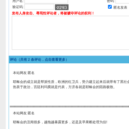
用户名:
密码:
验证码:
匿名发表
发布人身攻击、辱骂性评论者，将被褫夺评论的权利！
评论（共有
2
条评论，点击查看更多）
本站网友 匿名
耶稣会的成立就是帮派性质，欧洲的红卫兵，势力建立起来后就带有了黑社
热衷于政治，宫廷利玛窦就是代表，方济各就是耶稣会的陌路极致。
本站网友 匿名
耶稣会的丑闻很多，越拖越暴露更多，还是及早果断处理为佳!