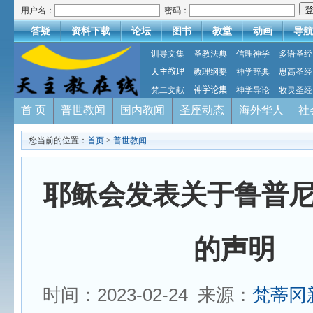
用户名：
密码：
答疑
资料下载
论坛
图书
教堂
动画
导航
训导文集
圣教法典
信理神学
多语圣经
天主教理
教理纲要
神学辞典
思高圣经
梵二文献
神学论集
神学导论
牧灵圣经
首 页
普世教闻
国内教闻
圣座动态
海外华人
社
您当前的位置：
首页
>
普世教闻
耶稣会发表关于鲁普
的声明
时间：2023-02-24 来源：
梵蒂冈