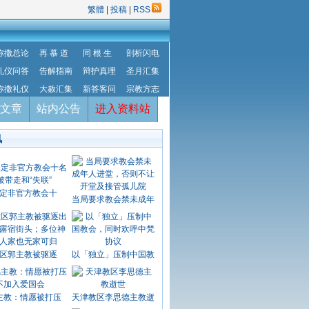
繁體
|
投稿
|
RSS
弥撒总论
再 慕 道
同 根 生
剖析闪电
礼仪问答
告解指南
辩护真理
圣月汇集
弥撒礼仪
大赦汇集
新答客问
宗教方志
文章
站内公告
进入资料站
讯
定非官方教会十
当局要求教会禁未成年
区郭主教被驱逐
以「独立」压制中国教
主教：情愿被打压
天津教区李思德主教逝