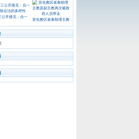
三公开接见：合一
宣化教区崔泰助理主教
章
息
新
门