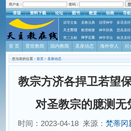
用户名：
密码：
答疑
资料下载
论坛
图书
教堂
动画
导航
训导文集
圣教法典
信理神学
多语圣经
天主教理
教理纲要
神学辞典
思高圣经
梵二文献
神学论集
神学导论
牧灵圣经
首 页
普世教闻
国内教闻
圣座动态
海外华人
社
您当前的位置：
首页
>
圣座动态
教宗方济各捍卫若望
对圣教宗的臆测无
时间：2023-04-18 来源：
梵蒂冈