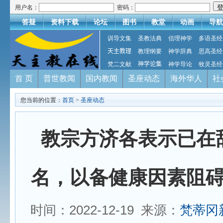
用户名：
密码：
答疑
资料下载
论坛
图书
教堂
动画
导航
训导文集
圣教法典
信理神学
多语圣经
天主教理
教理纲要
神学辞典
思高圣经
梵二文献
神学论集
神学导论
牧灵圣经
首 页
普世教闻
国内教闻
圣座动态
海外华人
社
您当前的位置：
首页
>
圣座动态
教宗方济各表示已在
名，以备健康因素阻
时间：2022-12-19 来源：
梵蒂冈