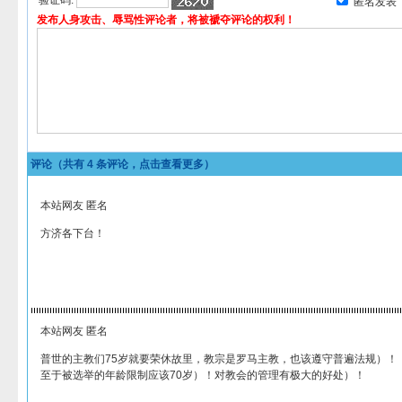
验证码:
匿名发表
发布人身攻击、辱骂性评论者，将被褫夺评论的权利！
评论（共有
4
条评论，点击查看更多）
本站网友 匿名
方济各下台！
本站网友 匿名
普世的主教们75岁就要荣休故里，教宗是罗马主教，也该遵守普遍法规）！
至于被选举的年龄限制应该70岁）！对教会的管理有极大的好处）！