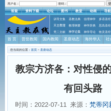
用户名：
密码：
答疑
资料下载
论坛
图书
教堂
动画
导航
训导文集
圣教法典
信理神学
多语圣经
天主教理
教理纲要
神学辞典
思高圣经
梵二文献
神学论集
神学导论
牧灵圣经
首 页
普世教闻
国内教闻
圣座动态
海外华人
社
您当前的位置：
首页
>
圣座动态
教宗方济各：对性侵
有回头路
时间：2022-07-11 来源：
梵蒂冈