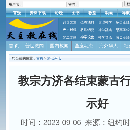
用户名：
密码：
答疑
资料下载
论坛
图书
教堂
动画
导航
训导文集
圣教法典
信理神学
多语圣经
天主教理
教理纲要
神学辞典
思高圣经
梵二文献
神学论集
神学导论
牧灵圣经
首 页
普世教闻
国内教闻
圣座动态
海外华人
社
您当前的位置：
首页
>
热点评论
教宗方济各结束蒙古
示好
时间：2023-09-06 来源：纽约