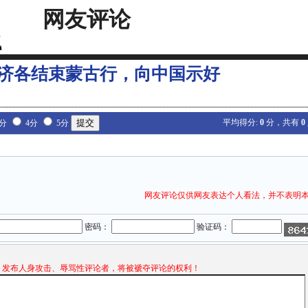
网友评论
济各结束蒙古行，向中国示好
平均得分:
0
分，共有
0
3分
4分
5分
网友评论仅供网友表达个人看法，并不表明
密码：
验证码：
发布人身攻击、辱骂性评论者，将被褫夺评论的权利！