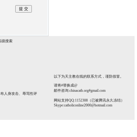
高级搜索
以下为天主教在线的联系方式，谨防假冒。
请将#替换成@
邮件咨询:chinacath.org#gmail.com
发布人身攻击、辱骂性评
网站支持QQ:1152308（已被腾讯永久冻结）
Skype:
catholiconline2000@hotmail.com