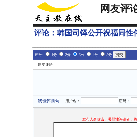
网友评
评论：
韩国司铎公开祝福同性
评分:
1分
2分
3分
4分
5分
网友评论
我也评两句
用户名：
密码：
发布人身攻击、辱骂性评论者，