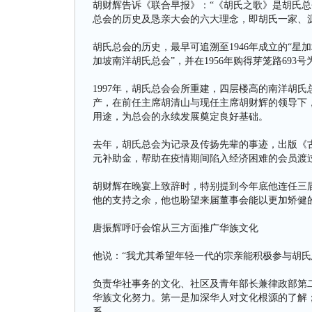
胡财辉告诉《联合早报》：“《胡氏之歌》是胡氏总
总会的历史及恳亲大会的六大理念，即胡氏一家、
胡氏总会的历史，最早可追溯至1946年成立的“星加
加坡南洋胡氏总会”，并在1956年购得芽笼路693号
1997年，胡氏总会会所重建，四层楼高的南洋胡氏总
产，在前任主席胡清山与现任主席胡财辉的领导下
用途，为总会的永续发展奠定良好基础。
去年，胡氏总会为记录及传扬先辈的事迹，出版《古
元补助金，帮助在疫情期间陷入经济困难的会员渡
胡财辉在晚宴上致辞时，特别提到今年底他连任三
他的支持之余，他也盼望来届董事会能以更加矫健
唐振辉呼吁会馆从三方面推广华族文化
他说：“我尤其希望年轻一代的宗亲能积极参与胡氏
负责华社事务的文化、社区及青年部长兼律政部第
华族文化努力。第一是加深华人对文化根源的了解
系。