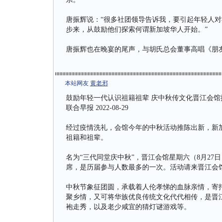
唐振辉说：“很多社团领导告诉我，要引起年轻人
步来，从鼓励他们探索何谓新加坡华人开始。”
唐振辉也在晚宴的尾声，与胡氏总会董事高唱《朋
本站网友
黄老邪
鼓励年轻一代认识祖籍祖辈 庆中秋传文化晋江会馆
联合早报 2022-08-29
经过疫情洗礼，会馆今年的中秋活动推陈出新，新
祖籍和祖辈。
名为“三代同堂庆中秋”，晋江会馆星期六（8月27
席，是历届参与人数最多的一次。活动请来晋江会
中秋节象征团圆，承载着人伦孝悌的血脉亲情，寄
聚乡情，又可将华族优良传统文化代代相传，是晋
袍走秀，以及老少咸宜的猜灯谜游戏等。