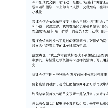
今年别具意义的一项活动，是推出“祖籍卡”供晋江
场申请和领取，卡上印有个人照、父母姓名、祖籍
小礼物。
晋江会馆会长张振铭接受《联合早报》访问时说：“
和小孩，实属难得。我想在场的长辈都希望我们的
馆颁发‘祖籍卡’给18岁以下的会员子女，让我们
晋江会馆当晚发出了超过60张祖籍卡，张振铭的两
魏文杰也带着11岁的儿子魏宪哲申请。
魏文杰说：“我五六年前就带着孩子参加晋江会馆
半解的。希望通过领取祖籍卡这样的活动，可以引
史。”
福建会馆下周六中秋晚会 邀友族同胞分享月亮故事
随着疫情的缓解，会馆社团相隔两年后可以再次举
许氏总会就首次出动男女宗亲一起做月饼，为来临
许氏总会妇女组秘书许小真喜欢烘焙，每年中秋都