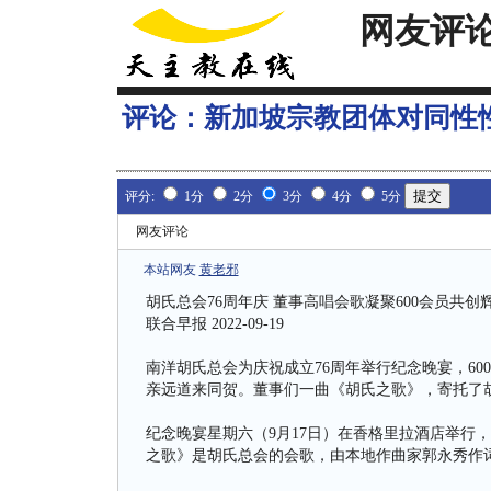
网友评
评论：
新加坡宗教团体对同性
评分:
1分
2分
3分
4分
5分
网友评论
本站网友
黄老邪
胡氏总会76周年庆 董事高唱会歌凝聚600会员共创
联合早报 2022-09-19
南洋胡氏总会为庆祝成立76周年举行纪念晚宴，60
亲远道来同贺。董事们一曲《胡氏之歌》，寄托了
纪念晚宴星期六（9月17日）在香格里拉酒店举行
之歌》是胡氏总会的会歌，由本地作曲家郭永秀作