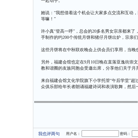
一起动手。
她说：“我想借着这个机会让大家多点交流和互动
等嘛！”
许小真“登高一呼”，总会的20多名男女宗亲都来
手制作的约200个传统月饼和猪仔月饼出炉，宗亲
这些月饼将在中秋联欢晚会上供会员们享用，当晚
另外，福建会馆也定在9月10日晚在直落亚逸街崇
教和谐圈的友族同胞会受邀出席，分享他们关于月
来自福建会馆文化学院旗下小学托管“午后学堂”超过
众俱乐部给年长者朗诵福建诗词和表演歌舞，然后
我也评两句
用户名：
密码：