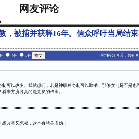
网友评论
教，被捕并获释16年。信众呼吁当局结
平均得分:
0
分，共有
0
3分
4分
5分
身制可以改变。我就想问，若是神职独身制可以取消，那修女们是不是也
？看来方济各真的是党员的传承。
？想改革又恋权，这本身就是虚伪！