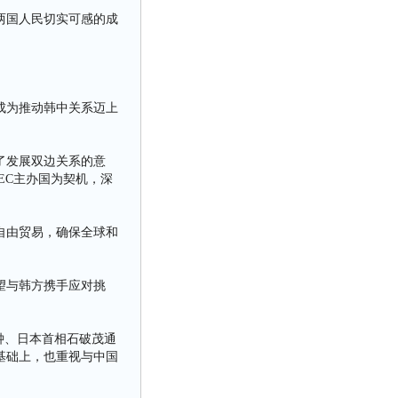
两国人民切实可感的成
。
成为推动韩中关系迈上
了发展双边关系的意
EC主办国为契机，深
自由贸易，确保全球和
望与韩方携手应对挑
钟、日本首相石破茂通
基础上，也重视与中国