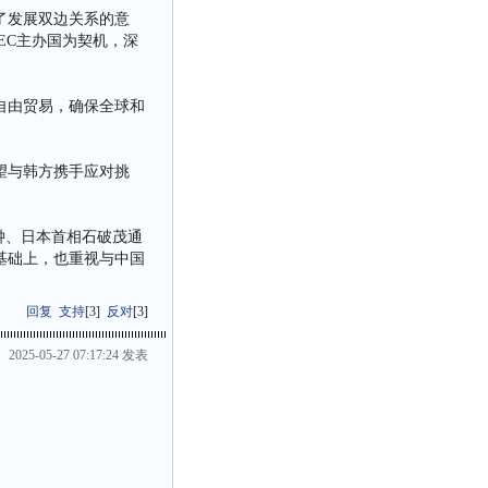
了发展双边关系的意
EC主办国为契机，深
自由贸易，确保全球和
望与韩方携手应对挑
钟、日本首相石破茂通
基础上，也重视与中国
回复
支持
[
3
]
反对
[
3
]
2025-05-27 07:17:24 发表