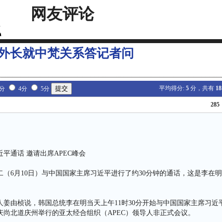
网友评论
外长就中梵关系答记者问
平均得分:
5
分，共有
18
3分
4分
5分
285
平通话 邀请出席APEC峰会
（6月10日）与中国国家主席习近平进行了约30分钟的通话，这是李在
人姜由桢说，韩国总统李在明当天上午11时30分开始与中国国家主席习近
庆尚北道庆州举行的亚太经合组织（APEC）领导人非正式会议。