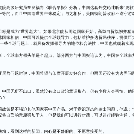
究院高级研究员黎良福向《联合早报》分析，中国这套外交论述听来“更软
平等的，而且中国给世界带来稳定；与之相反，美国特朗普政府不遵守游
目标是成为“世界老大”。如果北京能从周边国家开始，高举自贸旗帜并塑
球国家相信，中国可以提供全球领导力，包括维护多边贸易秩序，提供巨
在一些全球问题上，就具备发挥领导力的地位和合法性，中国也就朝着实现
者，全球南方领头羊是个起点。部分西方与中国舆论认为，中国在全球南
亚局势问题时说，中国希望与印度开展友好合作，但两国还没有为边界问
，中国无所不出口，虽然没有出口政治意识形态，仍有少数人会害怕。他
态？
易政策是不强迫其他国家买中国产品。对于意识形态的输出问题，他说：“
应将自己的意愿强加于人，但是我们可以进行对话，可以进行经验沟通，
铁粉，看到这样的新闻，内心是不舒服的、不愿意接受的。