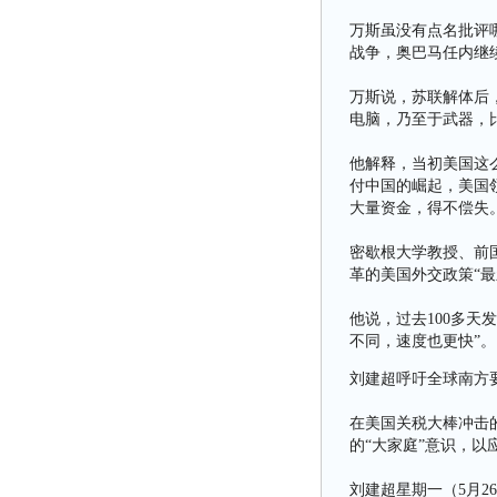
万斯虽没有点名批评
战争，奥巴马任内继
万斯说，苏联解体后
电脑，乃至于武器，
他解释，当初美国这
付中国的崛起，美国
大量资金，得不偿失
密歇根大学教授、前国
革的美国外交政策“最
他说，过去100多
不同，速度也更快”。
刘建超呼吁全球南方要
在美国关税大棒冲击
的“大家庭”意识，以
刘建超星期一（5月2