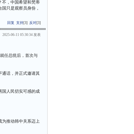
？不，中国希望和梵蒂
合国只是观察员身份，
回复
支持
[
3
]
反对
[
3
]
2025-06-11 05:30:34 发表
明就任总统后，首次与
平通话，并正式邀请其
两国人民切实可感的成
。
成为推动韩中关系迈上