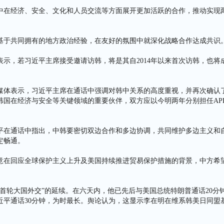
中在经济、安全、文化和人员交流等方面展开更加活跃的合作，推动实现
基于共同拥有的地方政治经验，在友好的氛围中就深化战略合作达成共识
表示，若习近平主席接受邀请访韩，将是其自2014年以来首次访韩，也将
媒体表示，习近平主席在通话中强调对韩中关系的高度重视，并再次确认
韩国在经济与安全等关键领域的重要伙伴，双方应以今明两年分别担任AP
平在通话中指出，中韩要密切双边合作和多边协调，共同维护多边主义和
定畅通。
意在回应全球保护主义上升及美国持续推进贸易保护措施的背景，中方希
“首轮大国外交”的延续。在六天内，他已先后与美国总统特朗普通话20分
习近平通话30分钟，为时最长。舆论认为，这显示李在明在维系韩美日同盟