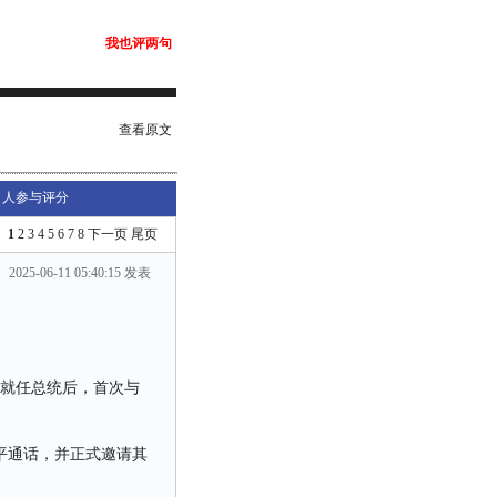
我也评两句
查看原文
人参与评分
1
2
3
4
5
6
7
8
下一页
尾页
2025-06-11 05:40:15 发表
明就任总统后，首次与
平通话，并正式邀请其