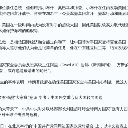
哪位前任总统，但似暗指小布什、奥巴马和拜登。小布什在任内发动美国
续推进阿富汗战争。拜登在2021年下令美军撤离阿富汗，撤军行动和随后
，美国在一段时间内成为没有对手的超级大国，因此美国以软实力取代硬
比如保护海域的船舰等。
么做，是相信国际经济融合能走向和平，让中国等对手国家变得更像美国
领导人追求他们认为会是很简单的任务，像在中东建立民主等，结果发现
。
家安全委员会反恐高级主任阿里（Javed Ali）告诉《新闻周刊》，万
新、或许也是最清晰的论述”。
天发生的事件表明，特朗普政府在确保美国国家安全与美国核心利益一致这方
有强烈“大家庭”意识 学者：中国外交重心从大国转向周边
的大背景下，中共中央对外联络部部长刘建超呼吁全球南方国家“强有力团
应对全球冲击波与危机。
6日）在北京举行的“中国共产党同周边国家政党对话会”上，以中文发表