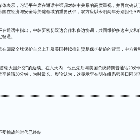
媒体表示，习近平主席在通话中强调对韩中关系的高度重视，并再次确认
韩国在经济与安全等关键领域的重要伙伴，双方应以今明两年分别担任AP
平在通话中指出，中韩要密切双边合作和多边协调，共同维护多边主义和
定畅通。
意在回应全球保护主义上升及美国持续推进贸易保护措施的背景，中方希
“首轮大国外交”的延续。在六天内，他已先后与美国总统特朗普通话20分
习近平通话30分钟，为时最长。舆论认为，这显示李在明在维系韩美日同盟
不受挑战的时代已终结