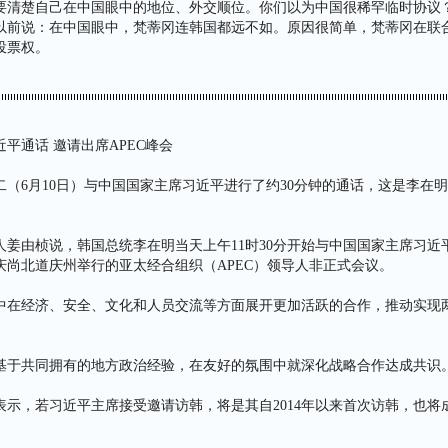
要清楚自己在中国眼中的地位、外交顺位。你们以为中国很稀罕临时协议
以前说：在中国眼中，梵蒂冈连韩国都远不如。原因很简单，梵蒂冈在联
投票权。
平通话 邀请出席APEC峰会
（6月10日）与中国国家主席习近平进行了约30分钟的通话，这是李在
人姜由桢说，韩国总统李在明当天上午11时30分开始与中国国家主席习近
庆尚北道庆州举行的亚太经合组织（APEC）领导人非正式会议。
中在经济、安全、文化和人员交流等方面展开更加活跃的合作，推动实现
基于共同拥有的地方政治经验，在友好的氛围中就深化战略合作达成共识
表示，若习近平主席接受邀请访韩，将是其自2014年以来首次访韩，也将