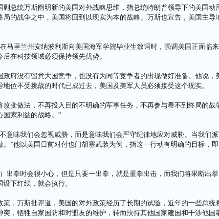
国副总统万斯阐明新的美国对外战略思维，指总统特朗普领导下的美国动
终局的战争之中，美国将回到以现实为本的战略。万斯也宣告，美国主导
日）在马里兰州安纳波利斯向美国海军学院毕业生致词时，强调美国正面临
今后在科技领域必须保持领先优势。
国政府没有留意大国竞争，也没有为同等竞争者的出现做好准备。他说，
导地位不受挑战的时代已成过去，美国及美军人员必须接受这个现实。
将改变做法，不再投入目的不明确的军事任务，不再参与看不到终局的战争
心国家利益的战略。”
并不意味我们会忽视威胁，而是意味我们会严守纪律地应对威胁。当我们派
做。”他以美国日前对付也门胡塞武装为例，指这一行动有明确的目标，即
。
国）出拳时会很小心，但是只要一出拳，就是重拳出击，而我们将果断出拳
国设下红线，就会执行。
政策，万斯批评道，美国的对外政策经历了长期的试验，近年的一些总统
冲突，牺牲自家国防和对盟友的维护，转而扶持其他国家建国和干涉他国