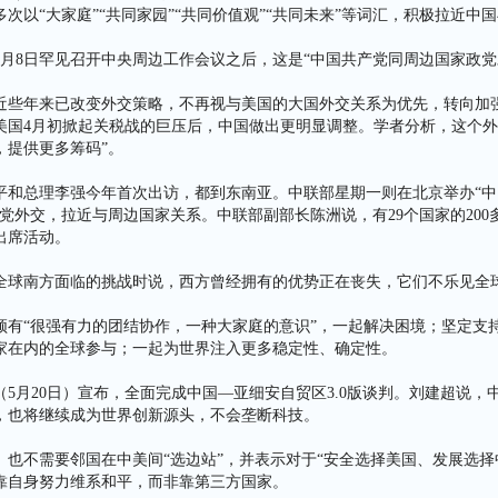
次以“大家庭”“共同家园”“共同价值观”“共同未来”等词汇，积极拉近中
4月8日罕见召开中央周边工作会议之后，这是“中国共产党同周边国家政党
近些年来已改变外交策略，不再视与美国的大国外交关系为优先，转向加
美国4月初掀起关税战的巨压后，中国做出更明显调整。学者分析，这个外
，提供更多筹码”。
平和总理李强今年首次出访，都到东南亚。中联部星期一则在北京举办“中
党外交，拉近与周边国家关系。中联部副部长陈洲说，有29个国家的200
出席活动。
全球南方面临的挑战时说，西方曾经拥有的优势正在丧失，它们不乐见全
须有“很强有力的团结协作，一种大家庭的意识”，一起解决困境；坚定支
家在内的全球参与；一起为世界注入更多稳定性、确定性。
5月20日）宣布，全面完成中国—亚细安自贸区3.0版谈判。刘建超说，
，也将继续成为世界创新源头，不会垄断科技。
、也不需要邻国在中美间“选边站”，并表示对于“安全选择美国、发展选择
靠自身努力维系和平，而非靠第三方国家。