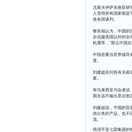
尤索夫伊萨东南亚研
人觉得所有国家都是
使各国谈判。
黎良福认为，中国的
步说服美国以外的全
机遇等，“那么中国
中国若要当世界领导
度。
刘建超在问答有关南
案。
有马来西亚与会者说
国永远不输出意识形
刘建超说，中国的贸
供出售的产品，也不
流。”
韩清平是七国集团的