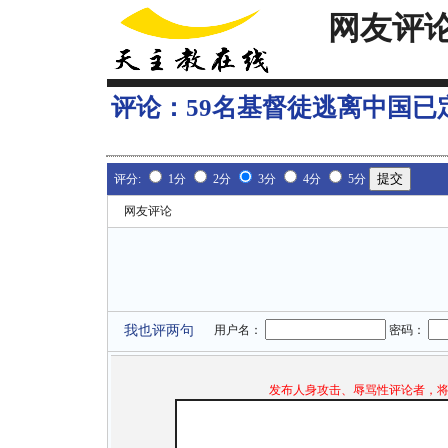
网友评
评论：
59名基督徒逃离中国已
评分:
1分
2分
3分
4分
5分
网友评论
我也评两句
用户名：
密码：
发布人身攻击、辱骂性评论者，