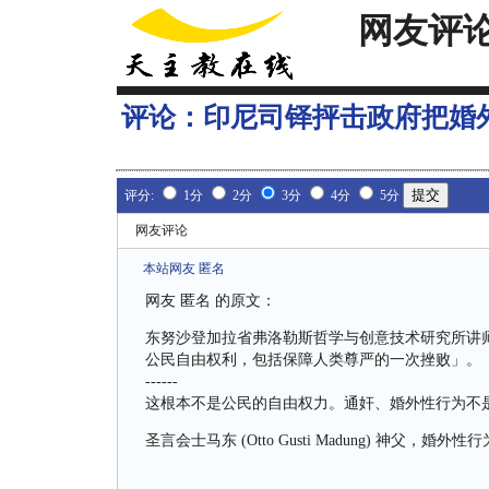
网友评
评论：
印尼司铎抨击政府把婚
评分:
1分
2分
3分
4分
5分
网友评论
本站网友 匿名
网友 匿名 的原文：
东努沙登加拉省弗洛勒斯哲学与创意技术研究所讲师、圣言会
公民自由权利，包括保障人类尊严的一次挫败」。
------
这根本不是公民的自由权力。通奸、婚外性行为不
圣言会士马东 (Otto Gusti Madung) 神父，