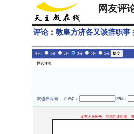
网友评
评论：
教皇方济各又谈辞职事 
评分:
1分
2分
3分
4分
5分
网友评论
我也评两句
用户名：
密码：
发布人身攻击、辱骂性评论者，