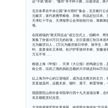
还“手执‘救命’、‘恤邻’等字样小旗，沿途演说，
北京各界在中央公园“来今雨轩”集会，北京银行公
元赈灾，派代表携带粮食、衣物、药品赶往日本。
天津红十字会、天津报界公会等纷纷行动，筹粮筹
项。
在段祺瑞的“救灾同志会”成立仪式上，倪嗣冲、周
筹集了价值10万日元的款项，次日直接汇给日本首
元为赈济日人，2万元为赈济旅日华侨、留学生；
钧、直隶省长王承斌、松沪护军使何丰林、安徽省长
万元不等……
根据上海《申报》、天津《大公报》的鸣谢公告，及
收公告，仅此三项的捐款总额的大洋就达到44万元
以上海为中心的江浙地区，成为这次救灾的主力，
至直放温州，运载木炭、烟叶、菜子、鲜蛋等物，一
我国普陀山和许多寺院举行四十九天道场法事，念
东京都慰灵纪念堂。
北洋政府海军部长李鼎新，他是甲午海战中“定远号