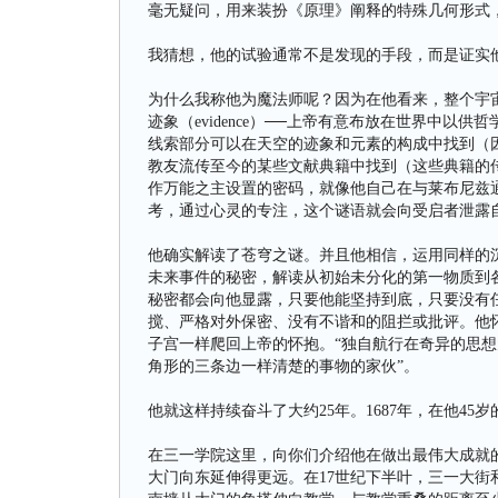
毫无疑问，用来装扮《原理》阐释的特殊几何形式
我猜想，他的试验通常不是发现的手段，而是证实
为什么我称他为魔法师呢？因为在他看来，整个宇
迹象（evidence）──上帝有意布放在世界中以
线索部分可以在天空的迹象和元素的构成中找到（
教友流传至今的某些文献典籍中找到（这些典籍的
作万能之主设置的密码，就像他自己在与莱布尼兹
考，通过心灵的专注，这个谜语就会向受启者泄露
他确实解读了苍穹之谜。并且他相信，运用同样的
未来事件的秘密，解读从初始未分化的第一物质到
秘密都会向他显露，只要他能坚持到底，只要没有
搅、严格对外保密、没有不谐和的阻拦或批评。他
子宫一样爬回上帝的怀抱。“独自航行在奇异的思想大海之
角形的三条边一样清楚的事物的家伙”。
他就这样持续奋斗了大约25年。1687年，在他45
在三一学院这里，向你们介绍他在做出最伟大成就
大门向东延伸得更远。在17世纪下半叶，三一大