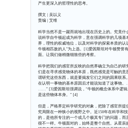
产生更深入的哲理性的思考。
撰文 | 吴以义
责编 | 艾维
科学当然不是一蹴而就地出现在历史上的。究竟什
说科学自牛顿起成为科学，意在强调科学的几项基
界，理性的权威地位，以及对科学的探索本质的认
牛顿相匹敌的人”为上选。[1]爱因斯坦对牛顿赞
面。让我们做稍微细致些的考察。
科学把我们的感官所反映的自然界确立为自己的研究
们是在寻求感觉物体的本原，既然感觉是可触的意
谓研究这些东西，就是要揭发它们之间的因果联系
在认明一事物的基本原因后才能说知道了这事物。
……” [3]爱因斯坦强调说，“牛顿的概念体系中
是这些物体本身。” [4]
但是，严格界定科学研究的对象，把除了感官所提
究局限在一种狭小的视野之中。近150年在科学和
的，是他所专注的一个或几个极其专门的问题，而
很不一样。牛顿面对的，始终是整个自然。从星辰