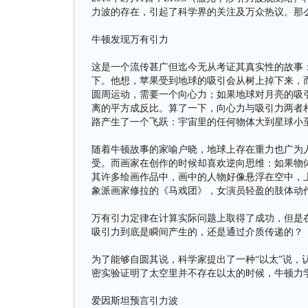
力波的存在，引起了科学界的关注及万众热议。那
牛顿发现万有引力
这是一个流传甚广但迄今无从考证其真实性的故事：
下。他想，苹果受到地球的吸引会从树上掉下来，
圆周运动，需要一个向心力；如果地球对月亮的吸
离的平方成反比。算了一下，向心力与吸引力两者
路产生了一个飞跃：宇宙里的任何物体大到星球小
随着牛顿故事的家喻户晓，地球上存在重力也广为
受。而画家在创作的时候却喜欢逆向思维：如果物
其许多绘画作品中，画中的人物好像悬浮在空中，
象派画家修拉的《马戏团》，女演员轻盈的肢体动作
万有引力定律在计算实际问题上取得了成功，但是
吸引力到底是瞬间产生的，还是通过介质传递的？
为了能够自圆其说，科学家提出了一种“以太”说，
密实验证明了太空里并不存在以太的时候，牛顿力
爱因斯坦预言引力波