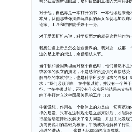
研究在爱因斯坦眼里，是和自然的直接的无障碍的沟通
对于他，自然界是一本打开的书，一本他读起来毫
本身，从他那些像摆弄玩具似的而又亲切地加以详
论家、工匠和讲解能手兼于一身。
对于爱因斯坦来说，科学所面对的就是这样的作为一
我想知道上帝是怎么创造世界的。我对这一或那一
道的是上帝的想法，余皆细枝末节。
当牛顿和爱因斯坦面对整个自然时，他们当然不是
或客体的孤立的描述，不是感官所提供的直接感受
解自然的本质特征，也是科学所孜孜追求的终极目
求：“我们必须明白，在牛顿以前，并没有一个关
征。”“在牛顿以前，还没有什么实际的结果来支持那
纳了牛顿建立这种因果关系的工作：[8]
牛顿设想，作用在一个物体上的力是由一切离该物
律的启发。只有在这种观念建立起来以后，才能得
行星运动定律出发解决了引力问题，并且由此发现
所简要说明的基础为根据，牛顿成功地解释了行星
地球的进动，—— 这是无比辉煌的演绎成就。