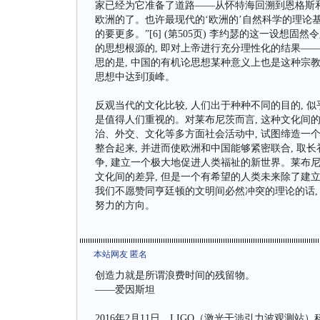
家已经为它准备了道路——从怀特海回溯到恩格斯和
欧洲的了。也许最现代的‘欧洲的’自然科学的理论
的要更多。”[6] (第505页) 李约瑟的这一设想
的思想根源的, 即对上帝进行充分理性化的结果—
思的是, 中国的有机论思想某种意义上也是这种宗
思想中达到顶峰。
反观当代的文化比较, 人们出于种种不同的目的, 
是值得人们重视的。对莱布尼茨而言, 这种文化间
治、外交、文化等多方面社会活动中, 试图缔造一个基
整合起来, 并进而使欧洲和中国能够紧密联合, 取长
争, 建立一个极大地促进人类福祉的新世界。莱布
文化间的差异, 但是一个有希望的人类未来除了建立
我们不愿赞同亨廷顿的文明间必然冲突的理论的话,
努力的方向。
本站网友 匿名
创造力就是所谓浪费时间的残留物。
——爱因斯坦
2016年2月11日，LIGO（激光干涉引力波观测