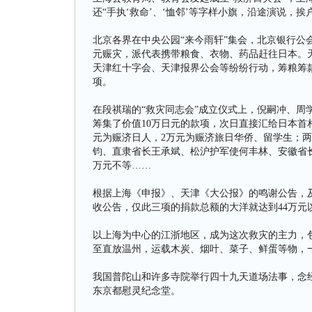
还“手执‘救命’、‘恤邻’等字样小旗，沿途演说，
北京各界在中央公园“来今雨轩”集会，北京银行公
元赈灾，派代表携带粮食、衣物、药品赶往日本。
天津红十字会、天津报界公会等纷纷行动，筹粮筹
项。
在段祺瑞的“救灾同志会”成立仪式上，倪嗣冲、周
筹集了价值10万日元的款项，次日直接汇给日本首
元为赈济日人，2万元为赈济旅日华侨、留学生；
钧、直隶省长王承斌、松沪护军使何丰林、安徽省长
万元不等……
根据上海《申报》、天津《大公报》的鸣谢公告，及
收公告，仅此三项的捐款总额的大洋就达到44万元
以上海为中心的江浙地区，成为这次救灾的主力，
至直放温州，运载木炭、烟叶、菜子、鲜蛋等物，一
我国普陀山和许多寺院举行四十九天道场法事，念
东京都慰灵纪念堂。