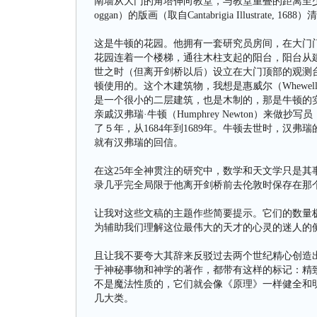
南墙从大门的角塔伸向教堂，与教堂重叠的距离至
oggan）的版画（取自Cantabrigia Illustrate, 1
这是牛顿的花园。他拥有一套研究员房间，在大门门房
花园连着一个楼梯，通往木柱支起的阳台，阳台从
世之时（但离开剑桥以后）设立在大门顶部的观测台相混
顿使用的。这个木建筑物，我想是惠威尔（Whewe
是一个很小的二层建筑，也是木制的，那是牛顿的
亲戚汉弗瑞·牛顿（Humphrey Newton）来
了５年，从1684年到1689年。牛顿去世时，汉弗瑞
就有汉弗瑞的回信。
在这25年全神贯注的研究中，数学和天文学只是
录几乎完全局限于他离开剑桥前去伦敦时保存在那
让我对这些文稿的主题作些简要提示。它们的数量极
为辅助我们理解这位最伟大的天才的心灵的迷人的
且让我不要夸大其辞来反驳过去两个世纪精心创造
于神秘事物和神学的著作，都带有这样的标记：精
不是魔法性质的，它们就会像《原理》一样健全和
几大类。