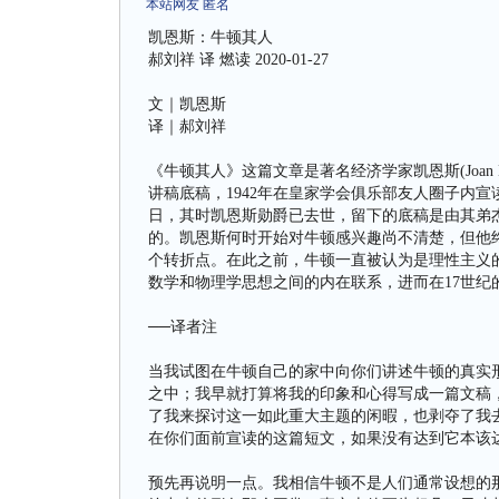
本站网友 匿名
凯恩斯：牛顿其人
郝刘祥 译 燃读 2020-01-27
文｜凯恩斯
译｜郝刘祥
《牛顿其人》这篇文章是著名经济学家凯恩斯(Joan Mayn
讲稿底稿，1942年在皇家学会俱乐部友人圈子内宣读
日，其时凯恩斯勋爵已去世，留下的底稿是由其弟杰弗瑞（G
的。凯恩斯何时开始对牛顿感兴趣尚不清楚，但他
个转折点。在此之前，牛顿一直被认为是理性主义
数学和物理学思想之间的内在联系，进而在17世纪
──译者注
当我试图在牛顿自己的家中向你们讲述牛顿的真实
之中；我早就打算将我的印象和心得写成一篇文稿，在
了我来探讨这一如此重大主题的闲暇，也剥夺了我
在你们面前宣读的这篇短文，如果没有达到它本该
预先再说明一点。我相信牛顿不是人们通常设想的