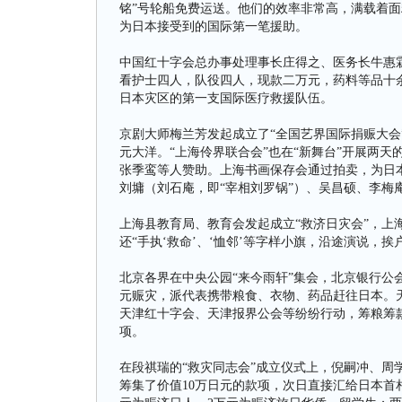
铭”号轮船免费运送。他们的效率非常高，满载着面
为日本接受到的国际第一笔援助。
中国红十字会总办事处理事长庄得之、医务长牛惠
看护士四人，队役四人，现款二万元，药料等品十
日本灾区的第一支国际医疗救援队伍。
京剧大师梅兰芳发起成立了“全国艺界国际捐赈大会
元大洋。“上海伶界联合会”也在“新舞台”开展两
张季鸾等人赞助。上海书画保存会通过拍卖，为日
刘墉（刘石庵，即“宰相刘罗锅”）、吴昌硕、李梅
上海县教育局、教育会发起成立“救济日灾会”，上
还“手执‘救命’、‘恤邻’等字样小旗，沿途演说，
北京各界在中央公园“来今雨轩”集会，北京银行公
元赈灾，派代表携带粮食、衣物、药品赶往日本。
天津红十字会、天津报界公会等纷纷行动，筹粮筹
项。
在段祺瑞的“救灾同志会”成立仪式上，倪嗣冲、周
筹集了价值10万日元的款项，次日直接汇给日本首