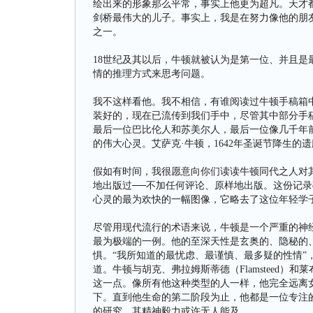
绘出来的形象那么平常，事实上他更为超凡。天才
剑桥最伟大的儿子。事实上，我是在努力像他的朋
之一。
18世纪及其以后，牛顿就被认为是第一位、并且
情的推理方式来思考问题。
我不这样看他。我不相信，有谁阅读过牛顿手稿箱中
装好的，现在已流传到我们手中，尽管其中部分手
最后一位巴比伦人和苏美尔人，最后一位像几千年
的伟大心灵。艾萨克·牛顿，1642年圣诞节降生
假如有时间，我很愿意向你们读读牛顿同代之人对
地出版过──不加任何评论、原样地出版。这份记
心灵的最为欢快的一幅图像，它略去了这位年轻学
尽管用现代流行的术语来说，牛顿是一个严重的神经
最为极端的一例。他的至深天性是玄奥的、隐秘的
惧。“我所知道的最忧虑、最谨慎、最多疑的性情”，
道。牛顿与胡克、弗拉姆斯蒂德（Flamsteed
这一点。像所有他这种类型的人一样，他完全远离
下。直到他生命的第二阶段为止，他都是一位专注的、神圣
的研究，其精神毅力或许无人能及。