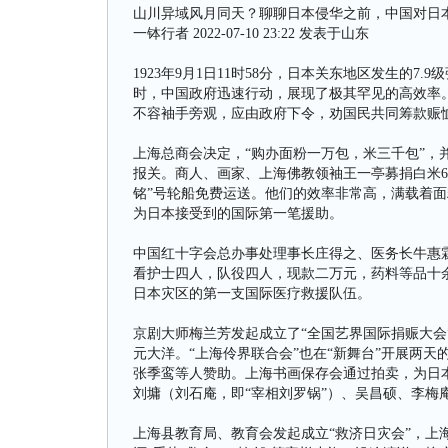
山川异域风月同天？聊聊日本侵华之前，中国对日
一钵行者 2022-07-10 23:22 发表于山东
1923年9月1日11时58分，日本关东地区发生的7
时，中国政府迅速行动，展现了极其罕见的高效率
不容袖手旁观，应由政府下令，劝国民共同筹款赈恤
上海总商会决定，“购办面粉一万包，米三千包”，
报关。商人、画家、上海佛教领袖王一亭募捐白米60
铭”号轮船免费运送。他们的效率非常高，满载着面
为日本接受到的国际第一笔援助。
中国红十字会总办事处理事长庄得之、医务长牛惠
看护士四人，队役四人，现款二万元，药料等品十
日本灾区的第一支国际医疗救援队伍。
京剧大师梅兰芳发起成立了“全国艺界国际捐赈大会
元大洋。“上海伶界联合会”也在“新舞台”开展两
张季鸾等人赞助。上海书画保存会通过拍卖，为日
刘墉（刘石庵，即“宰相刘罗锅”）、吴昌硕、李梅
上海县教育局、教育会发起成立“救济日灾会”，上