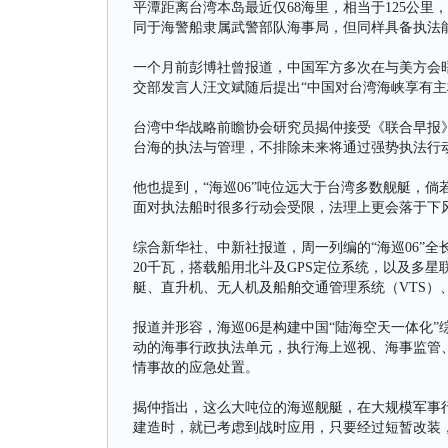
平潭距离台湾本岛最近仅68海里，相当于125公
同于海警船隶属武警部队海事局，但同样具备执法能
一个月前彭博社曾报道，中国军方多次在与美方会晤时强调台湾
交部发言人汪文斌随后提出“中国对台湾海峡享有主
台湾中华战略前瞻协会研究员揭仲接受《联合早报
台海的执法与管理，不排除未来将通过强势执法行
他也提到，“海巡06”吨位远大于台湾多数舰艇，
面对执法船时很多行动会受限，法理上更会落于下风
综合新华社、中新社报道，周一列编的“海巡06”全长12
20千瓦，搭载船用北斗及GPS定位系统，以及多
艇、直升机、无人机及船舶交通管理系统（VTS）
报道并形容，海巡06是构建中国“陆海空天一体化
动的海事行政执法单元，执行海上巡视、海事监管
情事故的应急处置。
揭仲指出，这么大吨位的海巡舰艇，在大规模军事行
建造时，就已考虑到战时应用，只要经过短暂改装