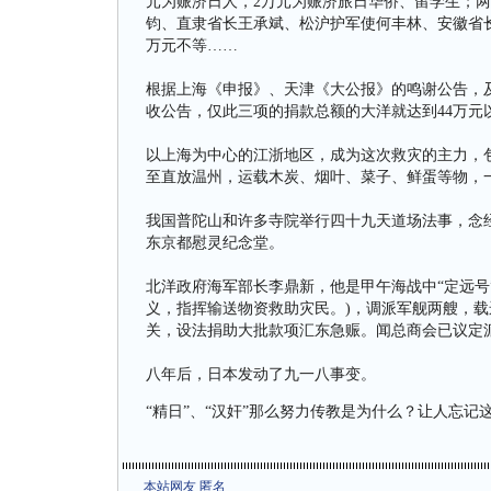
元为赈济日人，2万元为赈济旅日华侨、留学生；
钧、直隶省长王承斌、松沪护军使何丰林、安徽省长
万元不等……
根据上海《申报》、天津《大公报》的鸣谢公告，及
收公告，仅此三项的捐款总额的大洋就达到44万元
以上海为中心的江浙地区，成为这次救灾的主力，
至直放温州，运载木炭、烟叶、菜子、鲜蛋等物，一
我国普陀山和许多寺院举行四十九天道场法事，念
东京都慰灵纪念堂。
北洋政府海军部长李鼎新，他是甲午海战中“定远号
义，指挥输送物资救助灾民。)，调派军舰两艘，
关，设法捐助大批款项汇东急赈。闻总商会已议定
八年后，日本发动了九一八事变。
“精日”、“汉奸”那么努力传教是为什么？让人忘
本站网友 匿名