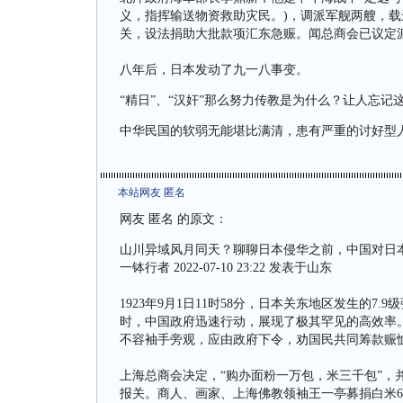
义，指挥输送物资救助灾民。)，调派军舰两艘，
关，设法捐助大批款项汇东急赈。闻总商会已议定
八年后，日本发动了九一八事变。
“精日”、“汉奸”那么努力传教是为什么？让人忘
中华民国的软弱无能堪比满清，患有严重的讨好型人
本站网友 匿名
网友 匿名 的原文：
山川异域风月同天？聊聊日本侵华之前，中国对日
一钵行者 2022-07-10 23:22 发表于山东
1923年9月1日11时58分，日本关东地区发生的7
时，中国政府迅速行动，展现了极其罕见的高效率
不容袖手旁观，应由政府下令，劝国民共同筹款赈恤
上海总商会决定，“购办面粉一万包，米三千包”，
报关。商人、画家、上海佛教领袖王一亭募捐白米60