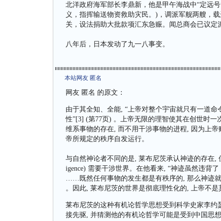
北洋政府海军部长李鼎新，他是甲午海战中“定远号
义，指挥输送物资救助灾民。)，调派军舰两艘，
关，设法捐助大批款项汇东急赈。闻总商会已议定
八年后，日本发动了九一八事变。
本站网友 匿名
网友 匿名 的原文：
由于其全知、全能, “上帝对整个宇宙就只有一道命
性”[3] (第77页) 。上帝无限的理智使其在创
维系事物的存在, 而不用干涉事物的进程, 因为上
帝所规定的秩序自发运行。
与自然神论者不同的是, 莱布尼茨承认神迹的存在, 但这并不
igence) 需要干涉世界。在他看来, “神迹虽然违
……既然任何事物的发生都是有秩序的, 那么神迹就跟自然
。因此, 莱布尼茨的世界是彻底理性化的, 上帝不
莱布尼茨的这种有机论哲学思想受到科学史家李约
接先驱, 并猜测他的有机论哲学可能是受到中国思想的