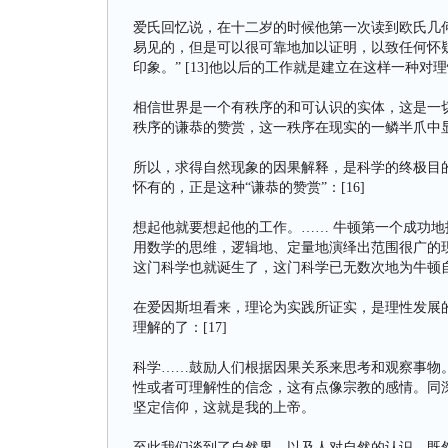
爱氏回忆说，在十二岁的时候他第一次读到欧氏几
易见的，但是可以很可靠地加以证明，以致任何怀
印象。” [13]他以后的工作就是建立在这样一种对理性
相信世界是一个有秩序的和可认识的实体，这是一
秩序的谦恭的赞赏，这一秩序在现实的一鳞半爪中显
所以，求得自然现象的因果解释，是科学的终极目
怀有的，正是这种“谦恭的赞赏”：[16]
想起他就要想起他的工作。…… 牛顿第一个成功
用数学的思维，逻辑地、定量地演绎出范围很广的
这门科学也就诞生了，这门科学已无数次地为牛顿
在爱因斯坦看来，理论为实践所证实，是理性发展
理解的了：[17]
科学……鼓励人们根据因果关系来思考和观察事物
性或者可理解性的信念，这有点像宗教的感情。同
坚定信仰，这就是我的上帝。
至此我们谈到了自然界，以及人对自然的认识。既