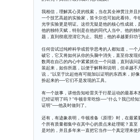
我相信，理解其心灵的线索，当在其全神贯注并且
一个技艺高超的实验家，笛卡尔也可如此看待。牛
光学实验更是明证。这些无疑是他的核心性成就，
他的独特天赋，特别是在他的同代人当中。他的独
题，直到彻底澄清它为止。我想，他的卓越要归功
任何尝试过纯粹科学或哲学思考的人都知道，一个
破它，它又将如何从你的头脑中消失，直至你发现
数周在自己的内心中紧紧抓住一个问题，直到该问
装起来，如你所愿，以便于解释和说明，但卓越不凡的是
说，“以至于比起他有可能加以证明的东西来，好像
扮起来的──它们不是发现的工具。
有一个故事，讲他告知哈雷关于行星运动的最基本发
已经证明了吗？”牛顿非常吃惊──“什么？我已经
证明”──他及时做到了。
还有，有迹象表明，牛顿准备《原理》时，在最紧
个所有质量都集中在其中心的质点来处理呢？直至
是对的，并且多年来一直把它当作一个真定理来使