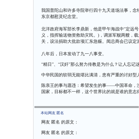
我国普陀山和许多寺院举行四十九天道场法事，念
东京都慰灵纪念堂。
北洋政府海军部长李鼎新，他是甲午海战中“定远号
义，指挥输送物资救助灾民。)，调派军舰两艘，
关，设法捐助大批款项汇东急赈。闻总商会已议定
八年后，日本发动了九一八事变。
“精日”、“汉奸”那么努力传教是为什么？让人忘
中华民国的软弱无能堪比满清，患有严重的讨好型人
陈亲王的事与愿违：希望发生的事——中国革命，
国家，目标都不一样，这个世界比的就是谁的意志
本站网友 匿名
网友 匿名 的原文：
网友 匿名 的原文：