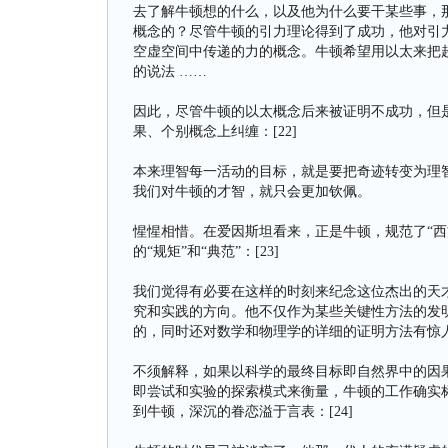
去了解牛顿想的什么，以及他为什么要干某些事，
概念的？尽管牛顿的引力理论得到了成功，他对引
空虚空间中传递的力的概念。牛顿希望用以太来把
的说法 ……
因此，尽管牛顿的以太概念后来被证明不成功，但
果、个别概念上纠缠：[22]
本来理智每一活动的目标，就是要把奇迹转变为理
我们对牛顿的才智，就只会更加钦佩。
惺惺相惜。在爱因斯坦看来，正是牛顿，规范了“西
的“规矩”和“典范”：[23]
我们觉得有必要在这样的时刻来纪念这位杰出的天
究和实践的方向。他不仅作为某些关键性方法的发
的，同时还对数学和物理学的详细的证明方法有惊
不须解释，如果以科学的最终目标即自然界中的因
即尝试和实验的探索模式来衡量，牛顿的工作确实
到牛顿，深沉的眷恋溢于言表：[24]