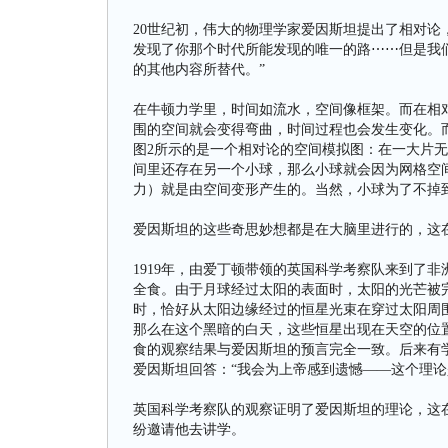
20世纪初，伟大的物理学家爱因斯坦提出了相对论
发现了你那个时代所能发现的唯一的路⋯⋯但是我
的其他内容所替代。”
在牛顿力学里，时间如流水，空间像框架。而在相
围的空间就会变得弯曲，时间过程也会发生变化。
图2所示的是一个相对论的空间模拟图：在一大片
间里还存在另一个小球，那么小球就会因为网格空
力）就是由空间变形产生的。当然，小球为了不掉
爱因斯坦的这些奇思妙想都是在大脑里进行的，这
1919年，由爱丁顿带领的英国科学考察队来到了
全食。由于月球经过太阳的表面时，太阳的光芒被
时，恰好从太阳边缘经过的恒星光束在穿过太阳周
那么在这个黑暗的白天，这些恒星出现在天空的位
食的观察结果与爱因斯坦的预言完全一致。后来有
爱因斯坦回答：“我会为上帝感到遗憾——这个理论
英国科学考察队的观察证明了爱因斯坦的理论，这
纷邀请他去讲学。