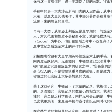
保有这一异端信仰，进一步加剧了他的沉默、守密
手稿中的另一大类涉及所有门类的天启作品，从中
示录、以及大量其他著作，其中部分著作是在其晚
流传下来的教义的真理。
再有一大类，从笔迹上判断应是最早期的，与炼金
人，对其范围和性质不是秘而不宣，就是轻描淡写。
（Cooper）为中心。他们在随后20年中不仅复
及中世纪之后炼金术士的译作的兴趣。
剑桥图书馆藏有大量早期英格兰炼金术士的手稿。看来
间再度活跃起来。无论如何，牛顿显然已沉溺其中不
6周”他完全沉浸在炼金术的研究之中，“实验室的
身心投入的，不是需要慎重考虑的试验，而是致力
称做过的但实际上大多是想象的试验。
关于这些研究，牛顿留下了大量的记录。我相信，
的。尽管如此，实验记录的数量仍然相当大。我浏览
性的，完全缺乏科学价值；同样无可否认的是，牛
也比我更悠闲，来厘清牛顿与该传统以及同时代的
在这些异质的和超凡的研究中，牛顿度过了人生的