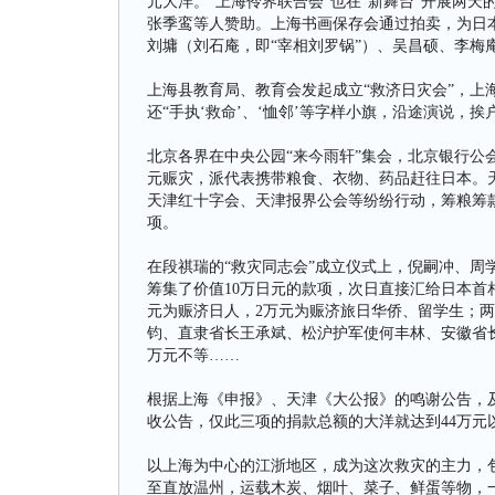
元大洋。“上海伶界联合会”也在“新舞台”开展两
张季鸾等人赞助。上海书画保存会通过拍卖，为日
刘墉（刘石庵，即“宰相刘罗锅”）、吴昌硕、李梅
上海县教育局、教育会发起成立“救济日灾会”，上
还“手执‘救命’、‘恤邻’等字样小旗，沿途演说，
北京各界在中央公园“来今雨轩”集会，北京银行公
元赈灾，派代表携带粮食、衣物、药品赶往日本。
天津红十字会、天津报界公会等纷纷行动，筹粮筹
项。
在段祺瑞的“救灾同志会”成立仪式上，倪嗣冲、周
筹集了价值10万日元的款项，次日直接汇给日本首
元为赈济日人，2万元为赈济旅日华侨、留学生；
钧、直隶省长王承斌、松沪护军使何丰林、安徽省长
万元不等……
根据上海《申报》、天津《大公报》的鸣谢公告，及
收公告，仅此三项的捐款总额的大洋就达到44万元
以上海为中心的江浙地区，成为这次救灾的主力，
至直放温州，运载木炭、烟叶、菜子、鲜蛋等物，一