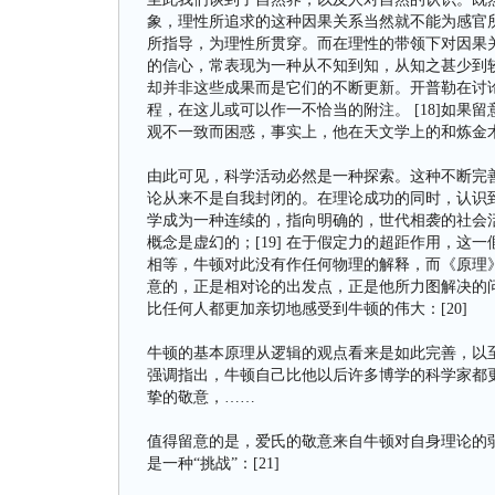
象，理性所追求的这种因果关系当然就不能为感官
所指导，为理性所贯穿。而在理性的带领下对因果
的信心，常表现为一种从不知到知，从知之甚少到
却并非这些成果而是它们的不断更新。开普勒在讨论行星运
程，在这儿或可以作一不恰当的附注。 [18]如
观不一致而困惑，事实上，他在天文学上的和炼金
由此可见，科学活动必然是一种探索。这种不断完
论从来不是自我封闭的。在理论成功的同时，认识
学成为一种连续的，指向明确的，世代相袭的社会
概念是虚幻的；[19] 在于假定力的超距作用，
相等，牛顿对此没有作任何物理的解释，而《原理
意的，正是相对论的出发点，正是他所力图解决的
比任何人都更加亲切地感受到牛顿的伟大：[20]
牛顿的基本原理从逻辑的观点看来是如此完善，以
强调指出，牛顿自己比他以后许多博学的科学家都
挚的敬意，……
值得留意的是，爱氏的敬意来自牛顿对自身理论的
是一种“挑战”：[21]