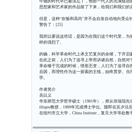
牛顿的时代早已被淡忘了，他那一代人的充满疑虑
思想家和艺术家的作品留了下来，给我们和我们的
但是，这种“欢愉和高尚”并不会自发自动地向受众
警告了：[25]
我所以要说这些话，是因为在我们这个时代里，为
样的强烈了。
的确，科学革命时代上承文艺复兴的余绪，下开启
在此之前，人们为了追寻上帝而诉诸自然，自然对
革命臻于完成的时候，情形丕变，人们为了追寻自
后因，而理性作为这一探索的主线，始终贯穿。当
学。
作者简介
吴以义
华东师范大学哲学硕士（1981年），师从张瑞琨先生，
illispie教授，1989年完成博士学位。随即
在纽约市立大学，China Institute，复旦大学等处教