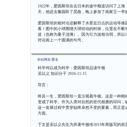
1922年，爱因斯坦在去日本的途中顺道访问了上
天，他还去豫园听了昆曲，晚上参加了画家王一亭
爱因斯坦的相对论还解释了水星近日点的运动等难
看！图中的小球围绕大球转动的时候，位置在不断
波（也称为量子涟漪）。因为引力波相当弱，所以1
对论画上一个圆满的句号。
本站网友 匿名
科学何以成为科学：爱因斯坦品读牛顿
吴以义 知识分子 2016-11-15
导言：
终其一生，爱因斯坦一直注视着牛顿。这是一种精
变成了科学。作为人类对自然的世代相袭的叩问，
这一发展过程中贯穿始终卓然不变的要素，而正是
方面。
下文是吴以义先生为所著牛顿传2013年再版写的