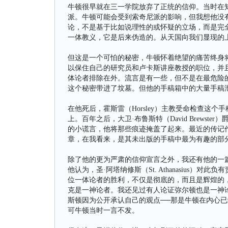
牛顿很早就在三一学院放弃了正统的信仰。当时在知识
派。牛顿可能会受到索奇尼派的影响，但我想他没
论，不是基于比如说理性的或怀疑的立场，而是完
一体教义，它是后来伪造的。从天国向我们显现的
但这是一个可怕的秘密，牛顿怀着绝望的痛苦终身
以保住自己的研究员和卢卡斯讲座教授的职位，并且
体论者排除在外。流言是有一些，但不是在最危险
这个秘密带进了坟墓。但他的手稿箱中的大量手稿
在他死后，霍斯雷（Horsley）主教受命检查这
上。百年之后，大卫·布鲁斯特（David Brews
的小谎言，他将那些痕迹掩盖了起来。最近的传记作
章，在我看来，是其未出版的手稿中最为有趣的部
除了他的更为严肃的信仰宣言之外，我还有他的一
他认为，圣·阿塔纳修斯（St. Athanasius
位一体论者的胜利，不仅是彻底的，而且是辉煌的
克是一神论者。我还见过有人论证弥尔顿也是一神
斯顿因为公开承认自己的观点──那是牛顿在内心已
可牛顿当时一言不发。