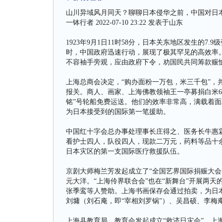
山川异域风月同天？聊聊日本侵华之前，中国对日
一钵行者 2022-07-10 23:22 发表于山东
1923年9月1日11时58分，日本关东地区发生的7
时，中国政府迅速行动，展现了极其罕见的高效率
不容袖手旁观，应由政府下令，劝国民共同筹款赈恤
上海总商会决定，“购办面粉一万包，米三千包”，
报关。商人、画家、上海佛教领袖王一亭募捐白米60
铭”号轮船免费运送。他们的效率非常高，满载着面
为日本接受到的国际第一笔援助。
中国红十字会总办事处理事长庄得之、医务长牛惠
看护士四人，队役四人，现款二万元，药料等品十
日本灾区的第一支国际医疗救援队伍。
京剧大师梅兰芳发起成立了“全国艺界国际捐赈大会
元大洋。“上海伶界联合会”也在“新舞台”开展两
张季鸾等人赞助。上海书画保存会通过拍卖，为日
刘墉（刘石庵，即“宰相刘罗锅”）、吴昌硕、李梅
上海县教育局、教育会发起成立“救济日灾会”，上