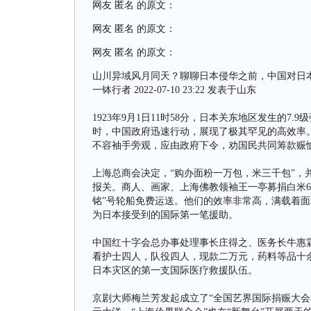
网友 匿名 的原文：
网友 匿名 的原文：
网友 匿名 的原文：
山川异域风月同天？聊聊日本侵华之前，中国对日
一钵行者 2022-07-10 23:22 发表于山东
1923年9月1日11时58分，日本关东地区发生的7
时，中国政府迅速行动，展现了极其罕见的高效率
不容袖手旁观，应由政府下令，劝国民共同筹款赈恤
上海总商会决定，“购办面粉一万包，米三千包”，
报关。商人、画家、上海佛教领袖王一亭募捐白米60
铭”号轮船免费运送。他们的效率非常高，满载着面
为日本接受到的国际第一笔援助。
中国红十字会总办事处理事长庄得之、医务长牛惠
看护士四人，队役四人，现款二万元，药料等品十
日本灾区的第一支国际医疗救援队伍。
京剧大师梅兰芳发起成立了“全国艺界国际捐赈大会