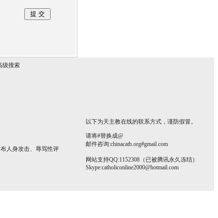
高级搜索
以下为天主教在线的联系方式，谨防假冒。
请将#替换成@
邮件咨询:chinacath.org#gmail.com
发布人身攻击、辱骂性评
网站支持QQ:1152308（已被腾讯永久冻结）
Skype:
catholiconline2000@hotmail.com