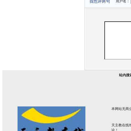
我也评两句
用户名：
站内搜
本网站无商
天主教在线
论！