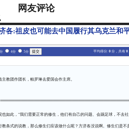
网友评论
济各:祖皮也可能去中国履行其乌克兰和
平均得分:
0
分，共有
0
3分
4分
5分
陆主教团作团长，帕罗琳去爱国会作主席。
院也如此，“我们需要正常的修生，他们有自己的问题、会踢足球，不去社
行教条式的说教，那么修生们应该做什么呢？方济各没说啊。修生们是不