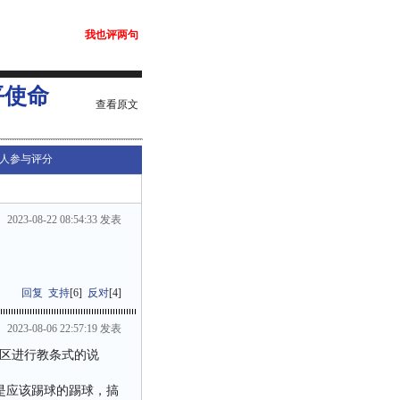
我也评两句
平使命
查看原文
人参与评分
2023-08-22 08:54:33 发表
回复
支持
[
6
]
反对
[
4
]
2023-08-06 22:57:19 发表
区进行教条式的说
是应该踢球的踢球，搞