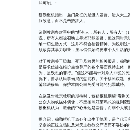
的可能。”
穆勒枢机指出，圣门象征的是进入基督、进入天主
服敌意，而不是击败敌人。
谈到教宗多次重申的“所有人，所有人，所有人”（Todos, tod
说，所有人都被召唤去寻求耶稣基督，但这同时意味
纳一切生活方式，这并不符合福音精神。为说明这一点，
须放弃其暴力职业，显示信仰始终要求个人生活的
对于教宗关于堕胎、死刑及移民的相关报道，穆勒枢
是要求信徒在维护生命尊严的各个层面保持主体一致性（co
为，是残忍的罪行。”但这不能与针对杀人罪犯的
况下，曾承认民事当局的惩罚权。关于移民议题，
范非法移民，保护本国公民免受可能的犯罪威胁。
在谈及对教宗牧职的期待时，穆勒枢机期望“看到关
公众人物或媒体偶像，不应按照好莱坞式的规则塑
勒枢机认为，教会的中心永远是基督，而非个人或
据介绍，穆勒枢机于1947年出生于德国，是当代
坚定的正统立场以及对天主教教义严谨而不妥协的