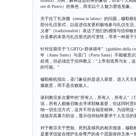
ozzetta）为例，解释这是职务的象征，而非个人风
ore di Pietro）的角色，而非以个人魅力塑造形象。
关于拉丁礼弥撒（messa in latino）的问
部分礼仪形式，以促进信友更积极地参与礼仪生活。
义者”（tradizionalisti）表达了他们的感
分圣事的本质与礼仪形式的可变性，寻求一种基于
针对近期关于“LGBTQ+群体禧年”（giubileo del
年（Anno Santo）与圣门（Porta Sant
处境，但必须忠于信仰教义：“上帝创造男与女，这样的婚姻
的可能。”
穆勒枢机指出，圣门象征的是进入基督、进入天主
服敌意，而不是击败敌人。
谈到教宗多次重申的“所有人，所有人，所有人”（Todos, tod
说，所有人都被召唤去寻求耶稣基督，但这同时意味
纳一切生活方式，这并不符合福音精神。为说明这一点，
须放弃其暴力职业，显示信仰始终要求个人生活的
对于教宗关于堕胎、死刑及移民的相关报道，穆勒枢
是要求信徒在维护生命尊严的各个层面保持主体一致性（co