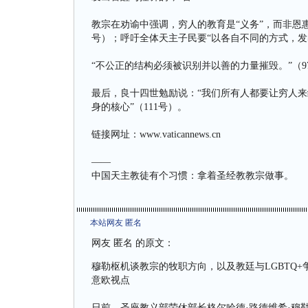
教宗在劝谕中强调，穷人的教育是“义务”，而非恩
号）；呼吁全体天主子民要“以各自不同的方式，发
“不公正的结构必须被识别并以善的力量摧毁。”（9
最后，良十四世勉励说：“我们所有人都要让穷人来给
身的核心”（111号）。
链接网址：www.vaticannews.cn
——
中国天主教徒有个习惯：拿着圣经教教宗做事。
本站网友 匿名
网友 匿名 的原文：
穆勒枢机谈教宗的牧职方向，以及教廷与LGBTQ+
意欧视点
日前，圣座教义部荣休部长格尔哈德·路德维希·穆勒枢机（G