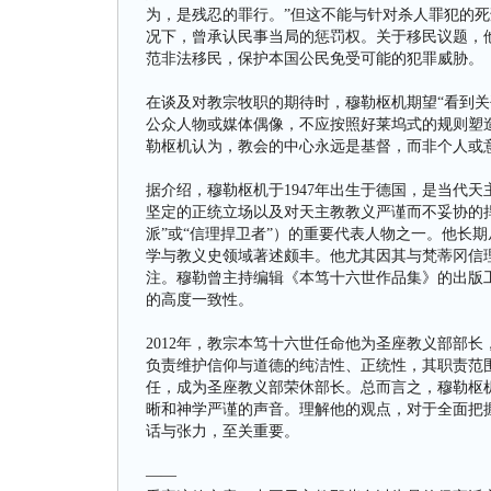
为，是残忍的罪行。”但这不能与针对杀人罪犯的
况下，曾承认民事当局的惩罚权。关于移民议题，
范非法移民，保护本国公民免受可能的犯罪威胁。
在谈及对教宗牧职的期待时，穆勒枢机期望“看到关
公众人物或媒体偶像，不应按照好莱坞式的规则塑
勒枢机认为，教会的中心永远是基督，而非个人或
据介绍，穆勒枢机于1947年出生于德国，是当代
坚定的正统立场以及对天主教教义严谨而不妥协的
派”或“信理捍卫者”）的重要代表人物之一。他长
学与教义史领域著述颇丰。他尤其因其与梵蒂冈信
注。穆勒曾主持编辑《本笃十六世作品集》的出版
的高度一致性。
2012年，教宗本笃十六世任命他为圣座教义部部
负责维护信仰与道德的纯洁性、正统性，其职责范围
任，成为圣座教义部荣休部长。总而言之，穆勒枢
晰和神学严谨的声音。理解他的观点，对于全面把
话与张力，至关重要。
——