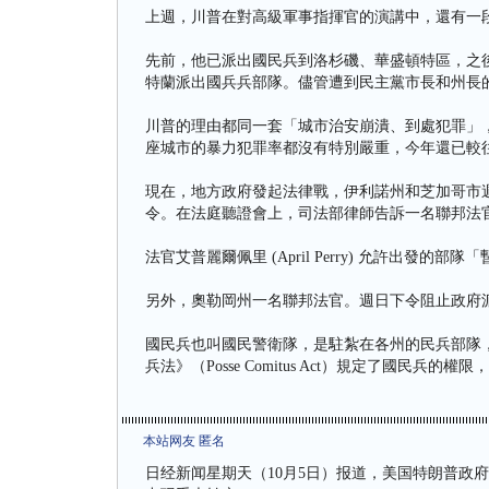
上週，川普在對高級軍事指揮官的演講中，還有一
先前，他已派出國民兵到洛杉磯、華盛頓特區，之
特蘭派出國兵兵部隊。儘管遭到民主黨市長和州長
川普的理由都同一套「城市治安崩潰、到處犯罪」
座城市的暴力犯罪率都沒有特別嚴重，今年還已較
現在，地方政府發起法律戰，伊利諾州和芝加哥市
令。在法庭聽證會上，司法部律師告訴一名聯邦法
法官艾普麗爾佩里 (April Perry) 允許出
另外，奧勒岡州一名聯邦法官。週日下令阻止政府
國民兵也叫國民警衛隊，是駐紮在各州的民兵部隊
兵法》（Posse Comitus Act）規定了國民
本站网友 匿名
日经新闻星期天（10月5日）报道，美国特朗普政