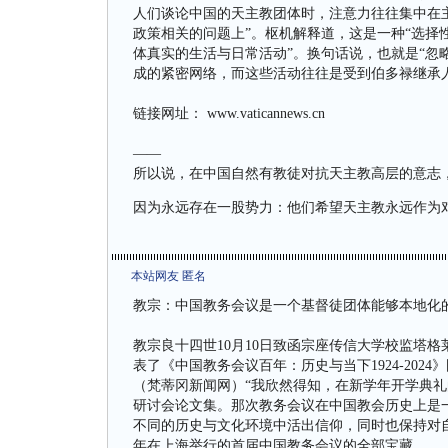
人们谈论中国的天主教团体时，注意力往往集中在
政策相关的问题上”。枢机解释道，这是一种“选择性
体真实的生活与日常活动”。换句话说，也就是“忽
成的紧密网络，而这些活动往往是受到伯多禄继承
链接网址： www.vaticannews.cn
——
所以说，在中国自然有教徒对抗天主教高层的意志
因为永远存在一股势力：他们希望天主教永远作为
本站网友 匿名
教宗：中国教务会议是一个基督徒团体能够本地化
教宗良十四世10月10日致函宗座传信大学校监塔
表了《中国教务会议百年：历史与当下1924-202
（梵蒂冈新闻网）“我欣然得知，在新学年开学典礼
研讨会论文集。那次教务会议在中国教会历史上是
不同的历史与文化环境中活出信仰，同时也保持对自
年在上海举行的首届中国教务会议的全部宝藏。