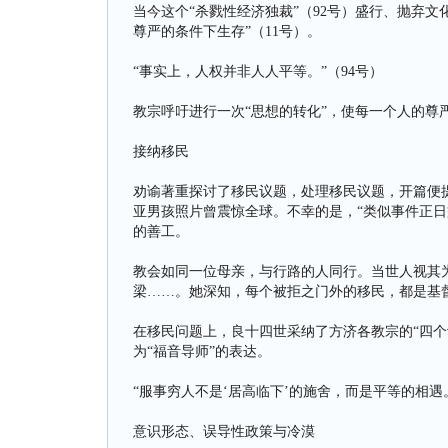
当今这个“杀戮性经济独裁”（92号）盛行、抛弃
尊严的条件下生存”（11号）。
“事实上，人权并非人人平等。”（94号）
教宗呼吁进行一次“思想的转化”，使每一个人的尊
接纳移民
劝谕著重探讨了移民议题，处理移民议题，开篇便
亚男孩照片曾震惊全球。不幸的是，“类似事件正日
的善工。
教会如同一位母亲，与行路的人同行。当世人视其
梁……。她深知，每个被拒之门外的移民，都是基督
在移民问题上，良十四世采纳了方济各教宗的“四个
为“福音导师”的表达。
“服事穷人不是‘居高临下’的施舍，而是平等的相遇。
意识形态、误导性政策与冷漠