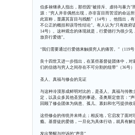
伯多禄继承人指出，那些因“被排斥、虐待与暴力”而
源：“穷人并非偶然出现，亦非盲目而苦涩的命运
此宣称，显露其盲目与残酷”（14号）。他指出，
不公正的概括和误导性结论”。有人认为“只有政府
14号）。这种观念的体现就是，行爱德行为很少见
放弃行爱德”。
“我们需要通过行爱德来触摸穷人的痛苦。”（119号
良十四世又进一步指出，在某些基督徒团体中，对最
们的信德与穷人之间存在不可分割的纽带”（36号）
圣人、真福与修会的见证
与这种冷漠形成鲜明对比的，是圣人、真福与传教
定，以及众多其他圣贤的事迹。圣奥斯定曾言：“声
回顾了修会团体为病患、孤儿、寡妇和乞丐提供收
这些修会的传统并未终止；相反地，它启发了面对
瘾。基督徒的爱德，一旦化为具体行动，就具有解放
发出警醒与控诉的“声音”