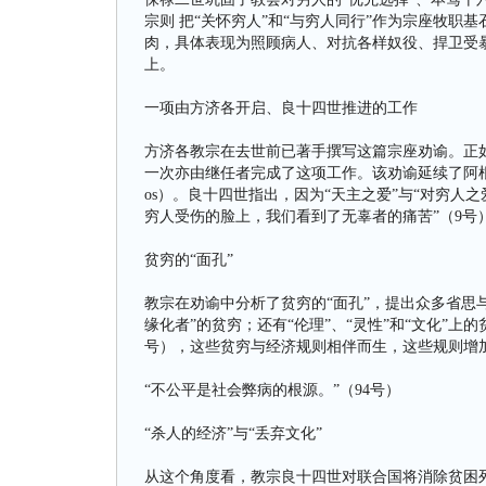
宗则 把“关怀穷人”和“与穷人同行”作为宗座牧
肉，具体表现为照顾病人、对抗各样奴役、捍卫受
上。
一项由方济各开启、良十四世推进的工作
方济各教宗在去世前已著手撰写这篇宗座劝谕。正如201
一次亦由继任者完成了这项工作。该劝谕延续了阿根廷
os）。良十四世指出，因为“天主之爱”与“对穷人之
穷人受伤的脸上，我们看到了无辜者的痛苦”（9号
贫穷的“面孔”
教宗在劝谕中分析了贫穷的“面孔”，提出众多省思
缘化者”的贫穷；还有“伦理”、“灵性”和“文化”上
号），这些贫穷与经济规则相伴而生，这些规则增
“不公平是社会弊病的根源。”（94号）
“杀人的经济”与“丢弃文化”
从这个角度看，教宗良十四世对联合国将消除贫困列