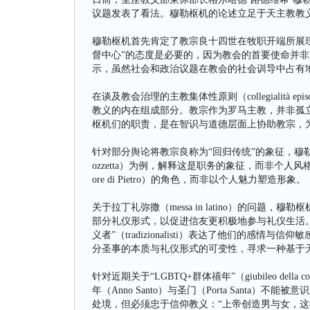
议题发表了看法。穆勒枢机的论述立足于天主教教
穆勒枢机首先肯定了教宗良十四世在牧职开端所展现的“以基
督中心”的态度是必要的，因为教会的首要使命并非
示，虽然社会和政治议题在教会的社会训导中占有
在谈及教会治理的主教集体性原则（collegialità
教义的内在组成部分。教宗作为罗马主教，并非孤立的权威，而
枢机们的职责，是在智识与道德层面上协助教宗，
针对部分舆论将教宗良称为“回归传统”的象征，穆
ozzetta）为例，解释这是职务的象征，而非个人风
ore di Pietro）的角色，而非以个人魅力塑造形象。
关于拉丁礼弥撒（messa in latino）的问
部分礼仪形式，以促进信友更积极地参与礼仪生活。
义者”（tradizionalisti）表达了他们的感
分圣事的本质与礼仪形式的可变性，寻求一种基于
针对近期关于“LGBTQ+群体禧年”（giubileo del
年（Anno Santo）与圣门（Porta Sant
处境，但必须忠于信仰教义：“上帝创造男与女，这样的婚姻