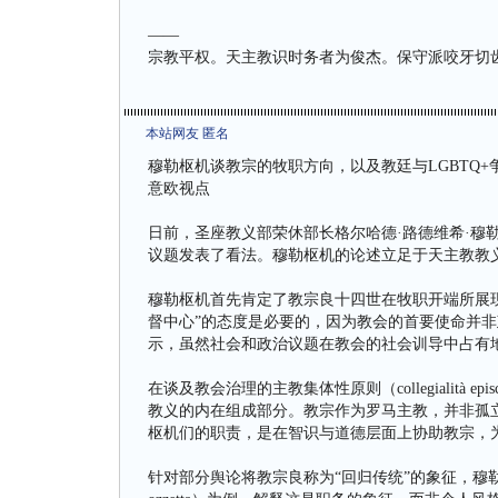
——
宗教平权。天主教识时务者为俊杰。保守派咬牙切
本站网友 匿名
穆勒枢机谈教宗的牧职方向，以及教廷与LGBTQ+
意欧视点
日前，圣座教义部荣休部长格尔哈德·路德维希·穆勒枢机（G
议题发表了看法。穆勒枢机的论述立足于天主教教
穆勒枢机首先肯定了教宗良十四世在牧职开端所展现的“以基
督中心”的态度是必要的，因为教会的首要使命并非
示，虽然社会和政治议题在教会的社会训导中占有
在谈及教会治理的主教集体性原则（collegialità
教义的内在组成部分。教宗作为罗马主教，并非孤立的权威，而
枢机们的职责，是在智识与道德层面上协助教宗，
针对部分舆论将教宗良称为“回归传统”的象征，穆