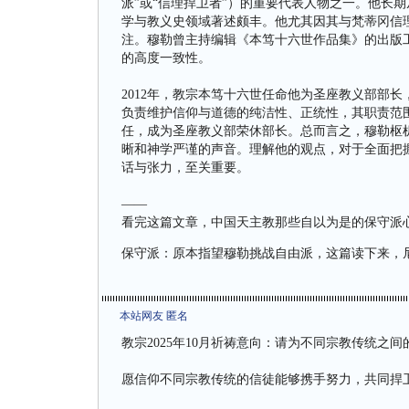
派”或“信理捍卫者”）的重要代表人物之一。他长
学与教义史领域著述颇丰。他尤其因其与梵蒂冈信
注。穆勒曾主持编辑《本笃十六世作品集》的出版
的高度一致性。
2012年，教宗本笃十六世任命他为圣座教义部部
负责维护信仰与道德的纯洁性、正统性，其职责范围
任，成为圣座教义部荣休部长。总而言之，穆勒枢
晰和神学严谨的声音。理解他的观点，对于全面把
话与张力，至关重要。
——
看完这篇文章，中国天主教那些自以为是的保守派
保守派：原本指望穆勒挑战自由派，这篇读下来，
本站网友 匿名
教宗2025年10月祈祷意向：请为不同宗教传统之间
愿信仰不同宗教传统的信徒能够携手努力，共同捍