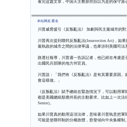
看完这篇文章，中国天主教那些自以为是的保守派
本站网友 匿名
川普威脅援引《反叛亂法》 加劇與民主黨城市的對
川普再次提到聯邦反叛亂法(Insurrection A
黨執政的城市之間的法律爭議，也牽涉到美國司法
路透社報導，川普週一告訴記者，他已經在考慮是
出國民兵部隊的地方州官員。
川普說：「我們有《反叛亂法》是有其重要原因。
會這樣做。」
《反叛亂法》賦予總統在緊急情況下，可以動用軍
都是美國總統順應州長的主動要求。比如上一次法律被
Senior)。
如果川普真的動用這項法律，意味著川普執意把軍
可能是使聯邦制的分權政體，愈發傾向中央集權制