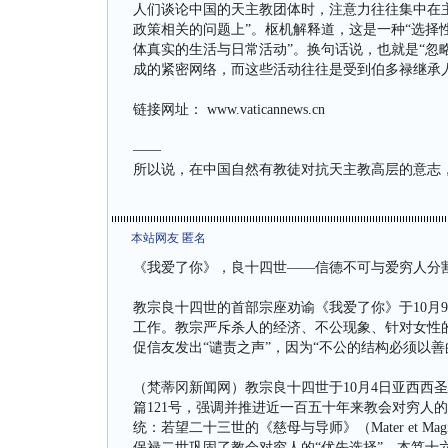
人们谈论中国的天主教团体时，注意力往往集中在
政策相关的问题上”。枢机解释道，这是一种“选择性
体真实的生活与日常活动”。换句话说，也就是“忽
成的紧密网络，而这些活动往往是受到伯多禄继承
链接网址： www.vaticannews.cn
——
所以说，在中国自然有教徒对抗天主教高层的意志
本站网友 匿名
《我爱了你》，良十四世——信德不可与爱穷人分
教宗良十四世的首部宗座劝谕《我爱了你》于10月
工作。教宗严斥杀人的经济、不公现象、针对女性
促信友发出“谴责之声”，因为“不公的结构必须以善
（梵蒂冈新闻网）教宗良十四世于10月4日亚西西
篇121号，强调并推进近一百五十年来教会对穷人的训
统：若望二十三世的《慈母与导师》（Mater et Magis
保禄二世巩固了教会对穷人的“优先选择”、本笃十六世颁布了