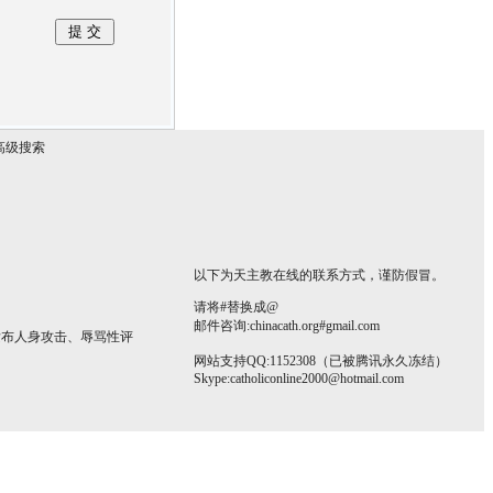
高级搜索
以下为天主教在线的联系方式，谨防假冒。
请将#替换成@
邮件咨询:chinacath.org#gmail.com
发布人身攻击、辱骂性评
网站支持QQ:1152308（已被腾讯永久冻结）
Skype:
catholiconline2000@hotmail.com