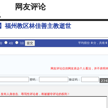
网友评论
】福州教区林佳善主教逝世
平均得分:
0
分，共有
0
3分
4分
5分
网友评论仅供网友表达个人看法，并不表明
密码：
验证码：
发布人身攻击、辱骂性评论者，将被褫夺评论的权利！