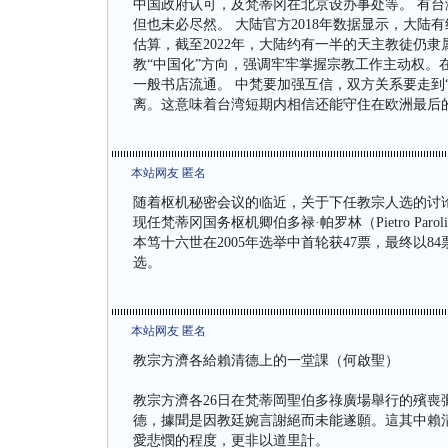
中国政府认可，及梵蒂冈在北京设办事处等。 有
但也未必尽然。 大陆官方2018年数据显示，大陆
估算，截至2022年，大陆约有一半的天主教徒仍
教“中国化”方向，强调牢牢掌握宗教工作主动权。
一般书店流通。 中梵要加强互信，双方关系要走到
离。这意味着台湾短期内相信还能守住在欧洲最后
本站网友 匿名
随着枢机秘密会议的临近，关于下任教宗人选的讨
现任梵蒂冈国务枢机卿伯多禄·帕罗林（Pietro P
本笃十六世在2005年选举中首轮获47票，最终以8
选。
本站网友 匿名
教宗方濟各給賴清德上的一堂課（何啟聖）
教宗方濟各26日在梵蒂岡聖伯多祿廣場舉行的殯喪
德，據聞是因教廷婉言謝絕而未能遂願。這其中賴
愛悲憫的程度，更非以道里計。