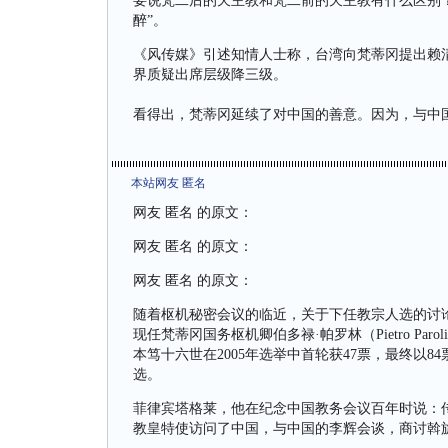
要说梵二后的天主教和梵二前的天主教有什么区别？
醉”。
《风传媒》引述知情人士称，台湾向梵蒂冈提出赖
界质疑出席层级降三级。
看得出，梵蒂冈延续了对中国的善意。因为，与中国
本站网友 匿名
网友 匿名 的原文：
网友 匿名 的原文：
网友 匿名 的原文：
随着枢机秘密会议的临近，关于下任教宗人选的讨
现任梵蒂冈国务枢机卿伯多禄·帕罗林（Pietro P
本笃十六世在2005年选举中首轮获47票，最终以8
选。
菲律宾塔格莱，他在纪念中国教务会议百年时说：
教皇特使访问了中国，与中国的李辉会谈，商讨斡