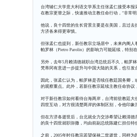
台湾辅仁大学意大利语文学系主任张孟仁接受本报
在教宗更替之际，快速推动主教任命行动，“非常明
他说，良十四世的生长背景主要是在美国，且过去
方济各来得更审慎。
但张孟仁也提到，新任教宗立场居中，未来内阁人
帕罗林（Pietro Parolin）的影响力可能延续
另外，去年5月赖清德就职台湾总统后不久，帕罗
梵蒂冈有意进一步提升与中国大陆的关系，也引发
因此，张孟仁认为，帕罗林是否续任教廷国务卿，
的观察重点。此外，若新任教宗延续主教任命协议
对于新任教宗如何看待台海两岸，台湾前驻教廷大
四世互动，对方很清楚两岸的体制区别，令他印象
但在方济各逝世后，台北就全力交涉希望让赖清德
的良十四世就职弥撒，均由前副总统陈建仁担任特
之前，2005年时任教宗若望保禄二世逝世，同样为