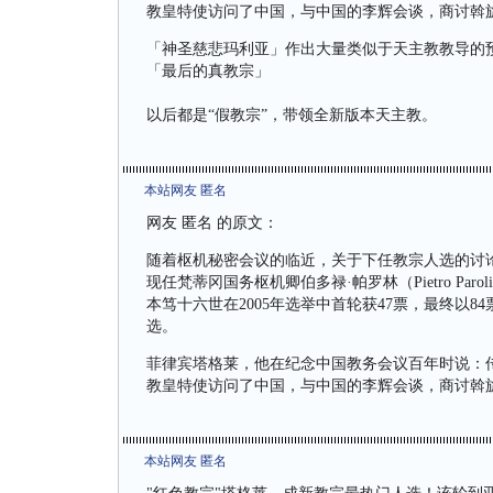
教皇特使访问了中国，与中国的李辉会谈，商讨斡
「神圣慈悲玛利亚」作出大量类似于天主教教导的
「最后的真教宗」
以后都是“假教宗”，带领全新版本天主教。
本站网友 匿名
网友 匿名 的原文：
随着枢机秘密会议的临近，关于下任教宗人选的讨
现任梵蒂冈国务枢机卿伯多禄·帕罗林（Pietro P
本笃十六世在2005年选举中首轮获47票，最终以8
选。
菲律宾塔格莱，他在纪念中国教务会议百年时说：
教皇特使访问了中国，与中国的李辉会谈，商讨斡
本站网友 匿名