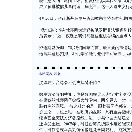
现任意大利主教团主席。祖皮枢机以温和立场和务
成了多批被掳儿童的返回乌克兰，这一人道主义行
4月26日，泽连斯基在罗马参加教宗方济各葬礼期
"我们衷心感谢梵蒂冈为遣返被俄罗斯非法驱逐和转
后表示，"这一议题是我们与祖皮枢机会谈的重点内
泽连斯基强调："对我们国家而言，最重要的事情
违背其意愿扣押。我们希望能将他们带回家园，为
本站网友 匿名
沈泽玮：台湾会不会失掉梵蒂冈？
教宗方济各的葬礼，也是各国领导人进行“葬礼外交
在肃穆的梵蒂冈圣彼得大教堂内，两个男人一对一
胜有声的意境。 与之对比的是，跟梵蒂冈有邦交、
交国之一，也是唯一在欧洲的友邦，具有重要指标
继承甚至突破方济各路线，进一步与中国大陆建交
正承受重压。2005年，时任台湾总统陈水扁还能亲
任，时任总统马英九伉俪也赴梵蒂冈观礼。 这次