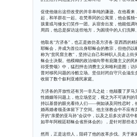
促使他做出这些改变的并非单纯的谦逊。在他看来，
起，和羊群在一起。在梵蒂冈的公寓里，他会孤独
孩童或与修女们笑作一团。从宿舍出发，他能低调
周四，他总是探访这些地方，为困境中的人们洗脚
他取名“方济各”，也正是效仿圣方济各·亚西西的
耶稣会，并成为首位出身耶稣会的教宗，但他仍以
称为“贫民窟主教”，坚持让自己和神职人员走上街
稣会士决裂。他模糊的政治倾向带有庇隆主义的民粹
祢受赞颂》中，猛烈抨击消费主义和唯利是图；访
普对移民问题的冷酷立场。坚信封闭自守只会滋生
收留了数个叙利亚难民家庭。
方济各的开放性还有另一非凡之处：他颠覆了罗马天
性婚姻等问题上，他立场坚定，视之为不可谈判的
持以基督的眼光看待人们——例如谈及同性恋时，他
婚再婚者领圣体留下了空间。他主张教会中不应有
开的“亲爱的亚马孙”会议中，以及之后多次讲话中
如早年阿根廷耶稣会省所体会的），是针对那些名为牧
然而，正是这些人，阻碍了他的改革步伐。关于家