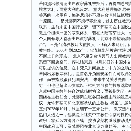
蒂冈提出赖清德出席教宗葬礼被拒后，再提副总统
境意大利，而意大利也反对。 意大利总理梅洛尼去
关系的一次重启，梅洛尼想必不愿在台湾总统抵境问
个原因。 一是梵蒂冈不想得罪北京，过去历任教
联系，生前未圆中国行之梦，留下梵蒂冈在中国设
教是个组织严密的宗教体系，若在大陆萌芽壮大，
个大国领导人都会出席教宗葬礼，北京不希望赖清
台”。 三是台湾驻教廷大使换人，但新人未到职，
败告终。 2005年到2025年，台湾总统的教宗“
不断上升的现实。 北京不愿见台湾领导人出席教
系留下回旋空间。葬礼结束后、4月28日的中国外
可以提供的信息。在中梵关系问题上，中方的立场是
蒂冈出席教宗葬礼，是首名身负国安案件而可以两次
作，而被指涉嫌触犯国安法。 未来中梵关系走向，
钉，但他已超出80岁或以下枢机方可参与投票选举新
京就中国主教的任命达成临时协议，而被指为了与中
围绕在主教任命，梵蒂冈主张各国各级主教的祝圣
议，允许梵蒂冈和北京都承认的主教被“祝圣”。虽
直到2028年10月，只是细节一直未公开。 教宗
热门人选之一，他就是上述梵中主教任命临时性协
教宗，将延续方济各路线，按协议架构继续推动梵
中国政府认可，及梵蒂冈在北京设办事处等。 有