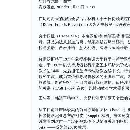
新任教宗良十四世
意欧视点 2025年05月09日 01:34
在历时两天的秘密会议后，枢机团于今日傍晚通过白
（Robert Francis Prevost）当选为天主教第26
良十四世（Leone XIV）本名罗伯特·弗朗西斯·普雷沃斯特（
哥。其父为法意混血后裔，母亲则是西班牙移民，
精通英语、西班牙语、意大利语、法语和葡萄牙语
普雷沃斯特于1977年获得维拉诺大学数学与哲学双
造，于1987年以优等成绩获得宗座圣多玛斯大学教
教长达14年，先后担任丘卢卡纳斯教区秘书长、特
拉约主教，成为首位领导秘鲁教区的美国籍主教。2
按传统，新教宗将于三日内举行就职弥撒。值得注意
的教宗（1758-1769年在位）以推动教会学术
回头看，韩清平猜中了。这是韩清平前两天文章的
除了目前呼声比较高的前国务卿帕罗林（Parolin
长暨博洛尼亚总主教祖皮（Zuppi）枢机、法国马赛
愿意看到这位一直没有被媒体予以足够关注的枢机——前主教
ost）——成为第267位教宗！