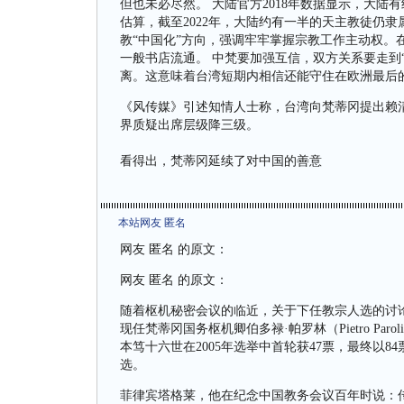
但也未必尽然。 大陆官方2018年数据显示，大陆
估算，截至2022年，大陆约有一半的天主教徒仍
教“中国化”方向，强调牢牢掌握宗教工作主动权。
一般书店流通。 中梵要加强互信，双方关系要走到
离。这意味着台湾短期内相信还能守住在欧洲最后
《风传媒》引述知情人士称，台湾向梵蒂冈提出赖
界质疑出席层级降三级。
看得出，梵蒂冈延续了对中国的善意
本站网友 匿名
网友 匿名 的原文：
网友 匿名 的原文：
随着枢机秘密会议的临近，关于下任教宗人选的讨
现任梵蒂冈国务枢机卿伯多禄·帕罗林（Pietro P
本笃十六世在2005年选举中首轮获47票，最终以8
选。
菲律宾塔格莱，他在纪念中国教务会议百年时说：