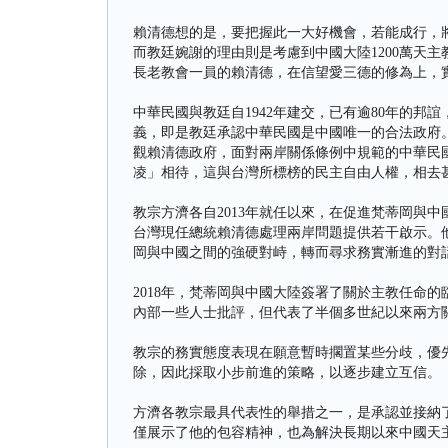
賴清德想的是，要把握此一大好機會，若能成行，
而教廷婉謝的理由則是考慮到中國大陸1200萬天
長老教會一員的賴清德，在信望愛三德的修為上，
中華民國與教廷自1942年建交，已有逾80年的
義，即是教廷承認中華民國是中國唯一的合法政府
觀賴清德政府，面對兩岸關係條例中規範的中華民
凌」相待，這與台灣所標榜的民主自由人權，相去
教宗方濟各自2013年就任以來，在促進梵蒂岡與
台灣現任總統賴清德處理兩岸問題提供若干啟示。
岡與中國之間的強硬對峙，轉而尋求務實漸進的對
2018年，梵蒂岡與中國大陸簽署了關於主教任命的臨
內部一些人士批評，但代表了半個多世紀以來兩方
教宗的務實態度表現在願意暫時擱置某些分歧，優
除，因此採取小步前進的策略，以逐步建立互信。
方濟各教宗最具代表性的舉措之一，是承認並接納
僅展示了他的包容精神，也為解決長期以來中國天