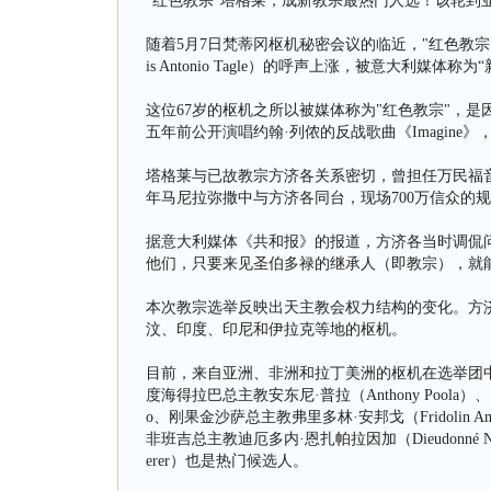
"红色教宗"塔格莱，成新教宗最热门人选！该轮到
随着5月7日梵蒂冈枢机秘密会议的临近，"红色教宗"（
is Antonio Tagle）的呼声上涨，被意大利媒体
这位67岁的枢机之所以被媒体称为"红色教宗"，
五年前公开演唱约翰·列侬的反战歌曲《Imagine
塔格莱与已故教宗方济各关系密切，曾担任万民福音
年马尼拉弥撒中与方济各同台，现场700万信众的
据意大利媒体《共和报》的报道，方济各当时调侃问
他们，只要来见圣伯多禄的继承人（即教宗），就
本次教宗选举反映出天主教会权力结构的变化。方济
汶、印度、印尼和伊拉克等地的枢机。
目前，来自亚洲、非洲和拉丁美洲的枢机在选举团
度海得拉巴总主教安东尼·普拉（Anthony Poola）、印尼雅
o、刚果金沙萨总主教弗里多林·安邦戈（Fridolin Ambo
非班吉总主教迪厄多内·恩扎帕拉因加（Dieudonné Nza
erer）也是热门候选人。