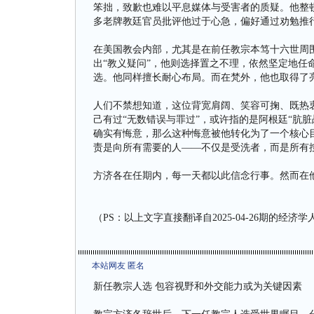
笨拙，致歉也难以平息媒体与受害者的质疑。他整
多老牌教廷官员批评他过于心急，偏好通过劝勉推
在美国教会内部，尤其是在前任教宗本笃十六世周
出“教义疑问”，他则选择置之不理，依然坚定地任
选。他同样擅长耐心布局。而在梵外，他也取得了
人们不禁想知道，这位背宽肩阔、笑容可掬、既热
己有过“无数错误与罪过”，或许指的是阿根廷“肮脏战
确实有悔意，那么这种悔意被他转化为了一个核心
责是向所有需要的人——不仅是受洗者，而是所有
方济各在任期内，每一天都以此信念行事。然而在
（PS：以上文字直接翻译自2025-04-26期的经济
本站网友 匿名
新任教宗人选 包容视野和外交能力或为关键因素