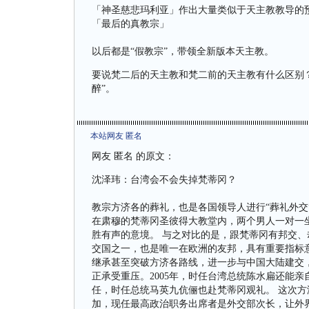
「神圣慈悲玛利亚」作出大量类似于天主教教导的
「最后的真教宗」
以后都是“假教宗”，带领全新版本天主教。
要说梵二后的天主教和梵二前的天主教有什么区别？
醉”。
本站网友 匿名
网友 匿名 的原文：
沈泽玮：台湾会不会失掉梵蒂冈？
教宗方济各的葬礼，也是各国领导人进行“葬礼外交
在肃穆的梵蒂冈圣彼得大教堂内，两个男人一对一
胜有声的意境。 与之对比的是，跟梵蒂冈有邦交、
交国之一，也是唯一在欧洲的友邦，具有重要指标
继承甚至突破方济各路线，进一步与中国大陆建交
正承受重压。2005年，时任台湾总统陈水扁还能亲
任，时任总统马英九伉俪也赴梵蒂冈观礼。 这次
加，现任最高政治职务出席者是外交部次长，让外