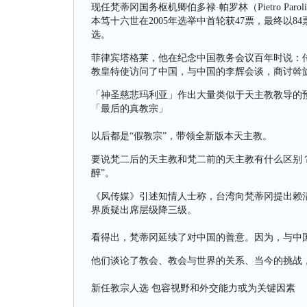
现任梵蒂冈国务枢机卿伯多禄·帕罗林（Pietro P
本笃十六世在2005年选举中首轮获47票，最终以8
选。
菲律宾塔格莱，他在纪念中国教务会议百年时说：
教皇特使访问了中国，与中国的李辉会谈，商讨斡
「神圣慈悲玛利亚」作出大量类似于天主教教导的
「最后的真教宗」
以后都是“假教宗”，带领全新版本天主教。
要说梵二后的天主教和梵二前的天主教有什么区别？
醉”。
《风传媒》引述知情人士称，台湾向梵蒂冈提出赖
界质疑出席层级降三级。
看得出，梵蒂冈延续了对中国的善意。因为，与中国
他们谈论了教会、教会与世界的关系、当今的挑战
新任教宗人选 包容视野和外交能力或为关键因素