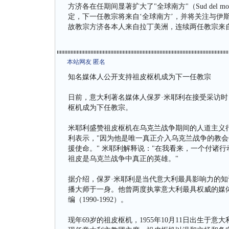
方济各在任期间显著扩大了"全球南方"（Sud del
定，下一任教宗将来自‘全球南方’，并将关注与伊
故教宗方济各本人来自拉丁美洲，连续两任教宗来
本站网友 匿名
知名媒体人公开支持祖皮枢机成为下一任教宗
日前，意大利著名媒体人保罗·米耶利在接受采访时
枢机成为下任教宗。
米耶利盛赞祖皮枢机在乌克兰战争期间的人道主义行
利表示，"因为他是唯一真正介入乌克兰战争的教
援使命。" 米耶利解释说："在我看来，一个付诸行
祖皮是乌克兰战争中真正的英雄。"
据介绍，保罗·米耶利是当代意大利最具影响力的
播大师于一身。他曾两度执掌意大利最具权威的媒体《晚邮
编（1990-1992）。
现年69岁的祖皮枢机，1955年10月11日出生于