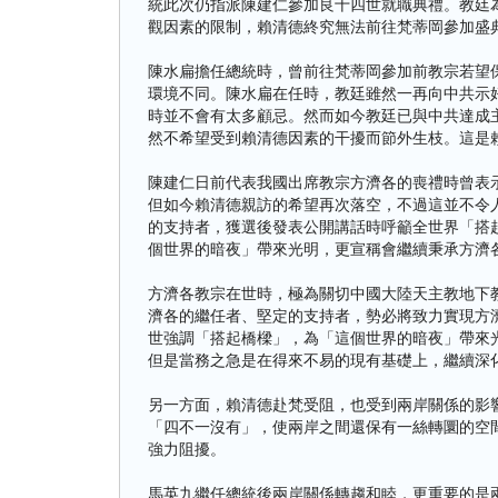
統此次仍指派陳建仁參加良十四世就職典禮。教廷
觀因素的限制，賴清德終究無法前往梵蒂岡參加盛
陳水扁擔任總統時，曾前往梵蒂岡參加前教宗若望
環境不同。陳水扁在任時，教廷雖然一再向中共示
時並不會有太多顧忌。然而如今教廷已與中共達成
然不希望受到賴清德因素的干擾而節外生枝。這是
陳建仁日前代表我國出席教宗方濟各的喪禮時曾表
但如今賴清德親訪的希望再次落空，不過這並不令
的支持者，獲選後發表公開講話時呼籲全世界「搭
個世界的暗夜」帶來光明，更宣稱會繼續秉承方濟
方濟各教宗在世時，極為關切中國大陸天主教地下
濟各的繼任者、堅定的支持者，勢必將致力實現方
世強調「搭起橋樑」，為「這個世界的暗夜」帶來
但是當務之急是在得來不易的現有基礎上，繼續深
另一方面，賴清德赴梵受阻，也受到兩岸關係的影
「四不一沒有」，使兩岸之間還保有一絲轉圜的空
強力阻擾。
馬英九繼任總統後兩岸關係轉趨和睦，更重要的是