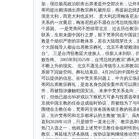
加，现任最高政治职务出席者是外交部次长，让外
蒂冈提出赖清德出席教宗葬礼被拒后，再提副总统
境意大利，而意大利也反对。 意大利总理梅洛尼去
关系的一次重启，梅洛尼想必不愿在台湾总统抵境问
个原因。 一是梵蒂冈不想得罪北京，过去历任教
联系，生前未圆中国行之梦，留下梵蒂冈在中国设
教是个组织严密的宗教体系，若在大陆萌芽壮大，
个大国领导人都会出席教宗葬礼，北京不希望赖清
台”。 三是台湾驻教廷大使换人，但新人未到职，
败告终。 2005年到2025年，台湾总统的教宗“
不断上升的现实。 北京不愿见台湾领导人出席教
系留下回旋空间。葬礼结束后、4月28日的中国外
可以提供的信息。在中梵关系问题上，中方的立场是
蒂冈出席教宗葬礼，是首名身负国安案件而可以两次
作，而被指涉嫌触犯国安法。 未来中梵关系走向，
钉，但他已超出80岁或以下枢机方可参与投票选举新
京就中国主教的任命达成临时协议，而被指为了与中
围绕在主教任命，梵蒂冈主张各国各级主教的祝圣
议，允许梵蒂冈和北京都承认的主教被“祝圣”。虽
直到2028年10月，只是细节一直未公开。 教宗
热门人选之一，他就是上述梵中主教任命临时性协
教宗，将延续方济各路线，按协议架构继续推动梵