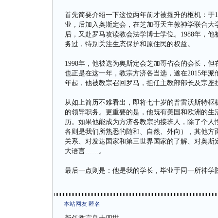
首先简要介绍一下这位两年前才被擢升的枢机：于1
业，后加入奥斯定会，在芝加哥天主教神学联合大学（Cathol
后，又赴罗马攻读教会法学博士学位。1988年，
务过，特别关注生态保护和原住民的权益。
1998年，他被选为奥斯定会芝加哥省会的会长，但在
也正是在这一年，教宗方济各当选，遂在2015年派他再
年起，他被教宗召回罗马，担任主教部部长及宗座
从如上简历不难看出，即将七十岁的普雷沃斯特枢
的领导职务。更重要的是，他既有美国和欧洲的生
历。如果他能成为方济各教宗的接班人，除了个人
各则是我们所熟悉的随和、自然、外向），其他方面
关系、对发达国家和第三世界国家的了解、对奥斯
大语言……。
最后一点则是：他是我的学长，毕业于同一所神学院
本站网友 匿名