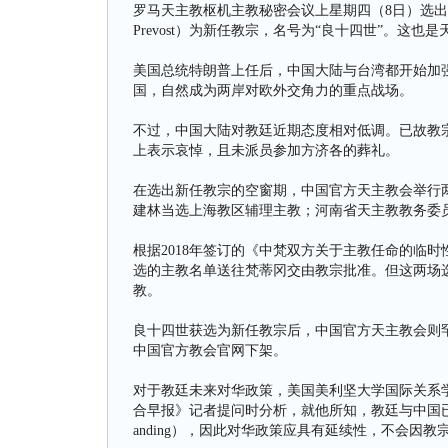
罗马天主教枢机主教秘密会议上星期四（8日）选出69岁
Prevost）为新任教宗，名号为“良十四世”。这
美国总统特朗普上任后，中国大陆与台湾都开始加
国，自然成为两岸对欧外交角力的重点战场。
不过，中国大陆对教廷近期态度相对低调。已故教
上表示哀悼，且未派员参加方济各的葬礼。
在选出新任教宗的空窗期，中国官方天主教会举行
建林当选上海教区辅理主教；河南省天主教教务委
根据2018年签订的《中梵双方关于主教任命的临
选的主教名单送往梵蒂冈交由教宗批准。但这两场
教。
良十四世获选为新任教宗后，中国官方天主教会则
中国官方教会官网下架。
对于教廷未来对华政策，美国美利坚大学国际关系
合早报》记者提问时分析，就他所知，教廷与中国已存在长
anding），因此对华政策应具有延续性，不会因