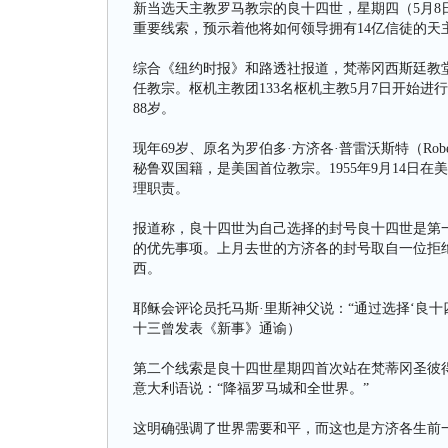
新当选天主教罗马教宗的良十四世，星期四（5月
重要线索，预示着他将如何领导拥有14亿信徒的天
综合《纽约时报》和路透社报道，梵蒂冈西斯廷教堂
任教宗。枢机主教团133名枢机主教5月7日开始进
88岁。
现年69岁、原名为罗伯多·方济各·普雷沃斯特（Robert 
秘鲁双国籍，是美国首位教宗。1955年9月14日
理职责。
报道称，良十四世为自己选择的封号良十四世是第
的优先事项。上月去世的方济各的封号取自一位拒绝
西。
耶稣会评论员托马斯·里斯神父说：“通过选择‘良
十三曾发表《新事》通谕）
第二个线索是良十四世星期四首次站在梵蒂冈圣彼
意大利语说：“降福罗马城和全世界。”
这明确强调了世界需要和平，而这也是方济各生前