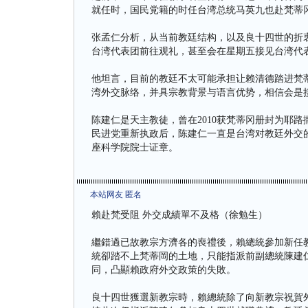
就任时，国民党籍的时任台湾总统马英九也赴梵蒂
张孟仁分析，从当前教廷结构，以及良十四世的折
台湾代表团前往观礼，甚至会在星期五接见台湾代
他坦言，目前的教廷不太可能承担让赖清德踏进梵
湾外交脉络，并具宗教背景与语言优势，相信会是
陈建仁是天主教徒，曾在2010获梵蒂冈册封为耶路
民进党重新执政后，陈建仁一直是台湾对教廷外交
座科学院院士证章。
本站网友 匿名
賴赴梵受阻 外交成績單不及格（徐勉生）
繼錯過已故教宗方濟各的喪禮後，賴總統參加新任
統卻踏不上梵蒂岡的土地，只能指派前副總統陳建
同，凸顯賴政府外交政策的失敗。
良十四世獲選新教宗時，賴總統除了向新教宗祝賀