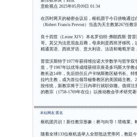
新任教宗良十四世
意欧视点 2025年05月09日 01:34
在历时两天的秘密会议后，枢机团于今日傍晚通过白
（Robert Francis Prevost）当选为天主教第26
良十四世（Leone XIV）本名罗伯特·弗朗西斯·普雷沃斯特（
哥。其父为法意混血后裔，母亲则是西班牙移民，
精通英语、西班牙语、意大利语、法语和葡萄牙语
普雷沃斯特于1977年获得维拉诺大学数学与哲学双
造，于1987年以优等成绩获得宗座圣多玛斯大学教
教长达14年，先后担任丘卢卡纳斯教区秘书长、特
拉约主教，成为首位领导秘鲁教区的美国籍主教。2
按传统，新教宗将于三日内举行就职弥撒。值得注意
的教宗（1758-1769年在位）以推动教会学术
本站网友 匿名
枢机团共识！新任教宗形象：桥与向导！塔格莱、
随着全球133位枢机选举人全部抵达梵蒂冈，教廷