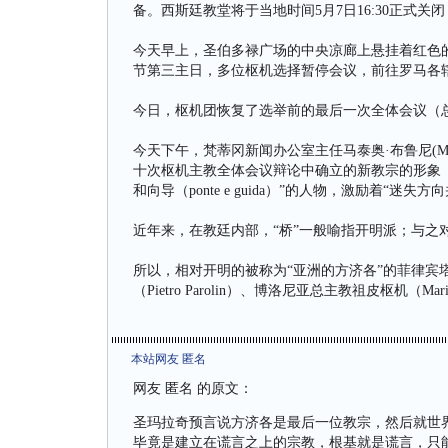
备。西斯廷教堂将于当地时间5月7日16:30正式关
今天早上，圣伯多禄广场的中央凉廊上悬挂着红色
节第三主日，多位枢机选择暂停会议，前往罗马各
今日，枢机团恢复了选举前的最后一次全体会议（
今天下午，梵蒂冈新闻办公室主任马泰奥·布鲁尼(Mat
十次枢机主教全体会议辩论中确立的新教宗的形象（l'iden
和向导（ponte e guida）”的人物，激励着“迷
近年来，在教廷内部，“桥”一般喻指开明派；与之
所以，相对开明的被称为“亚洲的方济各”的菲律宾塔格莱枢
（Pietro Parolin）、博洛尼亚总主教祖皮枢机（M
本站网友 匿名
网友 匿名 的原文：
圣玛拉奇预言说方济各是最后一位教宗，然后就世
毕竟是建立在谎言之上的宗教，根基就是谎言，只