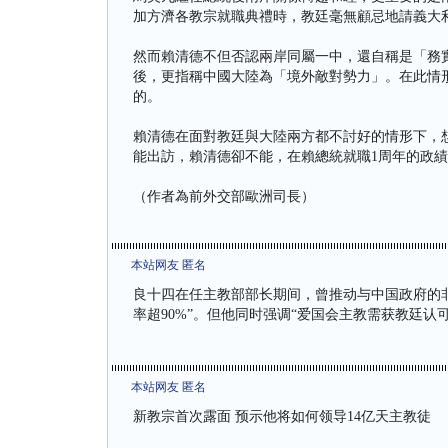
加方濟各教宗就職典禮時，教廷毫無顧忌地請義大
然而賴清德不但否認兩岸同屬一中，還自稱是「務
後，更指稱中國大陸為「境外敵對勢力」。在此情
的。
賴清德在面對教廷與大陸兩方都不討好的情形下，
能出訪，賴清德卻不能，在賴總統就職1周年的政
（作者為前外交部歐洲司長）
本站网友 匿名
良十四在任主教部部长期间，曾推动与中国政府的非
率超90%”。但他同时强调“爱国会主教需获教廷认
本站网友 匿名
新教宗首次露面 预示他将如何领导14亿天主教徒