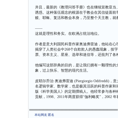
并且，最新的《教理问答手册》也在继续宣教亚当
诱惑。这种落伍观念的根源在于教会在其信徒面前
赎、耶稣、复活和教会本身，乃至整个天主教，就
——
这就是理性和务实。在欧洲占统治地位。
作者是意大利国民科普作家奥迪弗雷迪，他站在心
揭穿了人类社会中268个自欺欺人的愚蠢现象，按
票、资本主义、星座、选举和迷信等，还批判了各
他编写这部辞典的目的，是让我们拥有一颗理性的
象，过上快乐、智慧的现代生活。
皮耶尔乔治·奥迪弗雷迪 (Piergiorgio Odifr
名逻辑学家、数学家，也是极其活跃的科普作家和
版《科学美国人》的定期撰稿人。他经常参与各种科
贡献，1998、2011年两度获得“伽利略奖”，200
本站网友 匿名