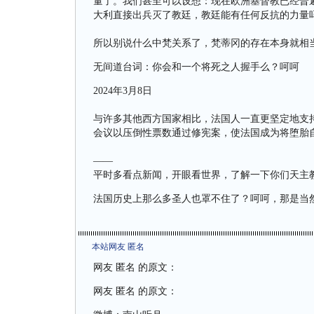
量了。我们甚至可以设想：现在欧洲基督教已经普
大利直接出兵灭了教廷，教廷能有任何反抗的力量
所以别说什么中梵关系了，梵蒂冈的存在本身就相
无间道台词：你会和一个将死之人握手么？呵呵
2024年3月8日
与许多其他西方国家相比，法国人一直更坚定地支
会议以压倒性票数通过修宪案，使法国成为将堕胎
——
平时多看点新闻，开眼看世界，了解一下你们天主
法国历史上那么多圣人也罩不住了？呵呵，那是当
本站网友 匿名
网友 匿名 的原文：
网友 匿名 的原文：