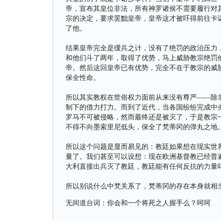
帝，宣布其皇位非法，所有神罗诸侯不需要履行对
宗的决定，要求罢黜皇帝，皇帝这才被吓得前往卡
了他。
结果皇帝完全是缓兵之计，没有了绝罚的政治压力
和他们斗了两年，取得了优势，马上威胁教宗绝罚
帝。然后这回皇帝已有优势，完全不在于教宗的威
保全性命。
所以其实教权在世俗权力面前从来没有尊严——除
制下的借力打力。而到了近代，当各国纷纷完成中
罗马不可被侵略，然而最终还是被灭了，于是教宗
不得不向墨索里尼低头，保全了梵蒂冈的弹丸之地
所以这个问题是显而易见的：教廷如果想在现实世
量了。我们甚至可以设想：现在欧洲基督教已经普
大利直接出兵灭了教廷，教廷能有任何反抗的力量
所以别说什么中梵关系了，梵蒂冈的存在本身就相
无间道台词：你会和一个将死之人握手么？呵呵