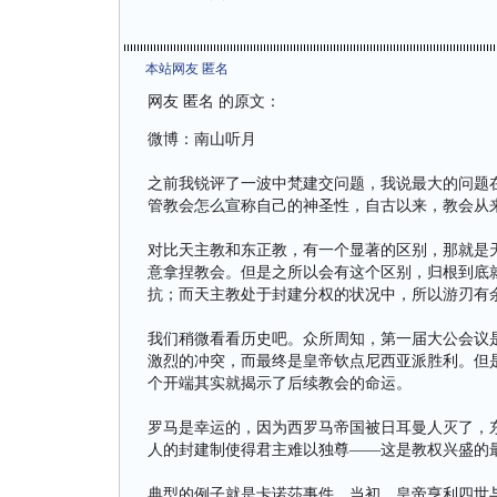
本站网友 匿名
网友 匿名 的原文：
微博：南山听月
之前我锐评了一波中梵建交问题，我说最大的问题
管教会怎么宣称自己的神圣性，自古以来，教会从
对比天主教和东正教，有一个显著的区别，那就是
意拿捏教会。但是之所以会有这个区别，归根到底
抗；而天主教处于封建分权的状况中，所以游刃有
我们稍微看看历史吧。众所周知，第一届大公会议
激烈的冲突，而最终是皇帝钦点尼西亚派胜利。但
个开端其实就揭示了后续教会的命运。
罗马是幸运的，因为西罗马帝国被日耳曼人灭了，
人的封建制使得君主难以独尊——这是教权兴盛的
典型的例子就是卡诺莎事件。当初，皇帝亨利四世