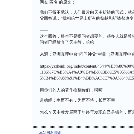
网友 匿名 的原文：
我们不得不承认，人们最常向天主祈祷的形式，就
父回答说：“我相信世界上所有的祭献和祈祷都改变
——
这个回答，根本不是提问者想要的。很多人就是希
问者已经放弃了天主教，哈哈
来源：亚洲真理电台“问问神父”栏目（亚洲真理电
https://yzzhenli.org/index/content/4544/%
1136%7C%E5%A4%A9%E4%B8%BB%E5%95%8
5%B4%E6%88%91%E4%BB%AC%E7%9A%84%E5
用你们的人的著作推翻你们，呵呵
道德经：生而不有，为而不恃，长而不宰
怎么？天主教发展两千年终于发现自己是错的，而
本站网友 匿名