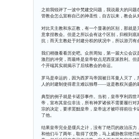
之前我锐评了一波中梵建交问题，我说最大的问题
管教会怎么宣称自己的神圣性，自古以来，教会从
对比天主教和东正教，有一个显著的区别，那就是
意拿捏教会。但是之所以会有这个区别，归根到底
抗；而天主教处于封建分权的状况中，所以游刃有
我们稍微看看历史吧。众所周知，第一届大公会议
激烈的冲突，而最终是皇帝钦点尼西亚派胜利。但
个开端其实就揭示了后续教会的命运。
罗马是幸运的，因为西罗马帝国被日耳曼人灭了，
人的封建制使得君主难以独尊——这是教权兴盛的
典型的例子就是卡诺莎事件。当初，皇帝亨利四世
帝，宣布其皇位非法，所有神罗诸侯不需要履行对
宗的决定，要求罢黜皇帝，皇帝这才被吓得前往卡
了他。
结果皇帝完全是缓兵之计，没有了绝罚的政治压力
和他们斗了两年，取得了优势，马上威胁教宗绝罚