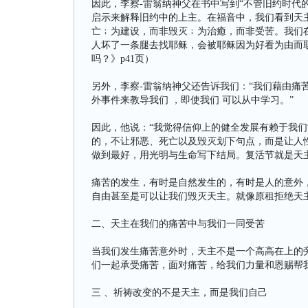
因此，李察-雷翁纳神父在书中写到“不管旧约时代
启示来解释旧约中的上主。在福音中，我们看到天
亡﹔为建设，而非毁灭﹔为治癒，而非受苦。我们
人坏了一条腿去找耶稣，会被耶稣因为好看为由而
吗？》p41页）
另外，李察-雷翁纳神父还告诉我们：“我们藉由痛
外事件来教导我们 ，即使我们 可以从中学习。”
因此，他说：“我觉得信仰上的健全发展有赖于我
的，不让邪恶、死亡以及毁灭划下句点，而是让人
做到最好，用光明与生命写下结局。复活节就是天
痛苦的发生，有时是自然发生的，有时是人的意外
自由甚至是可以让我们毁灭天主。就像原租拒绝天
二、天主在我们的痛苦中与我们一同受苦
当我们发生痛苦意外时，天主不是一个高高在上的
们一起承受痛苦，面对痛苦，给我们力量和恩赐帮
三 、祈祷改变的不是天主，而是我们自己