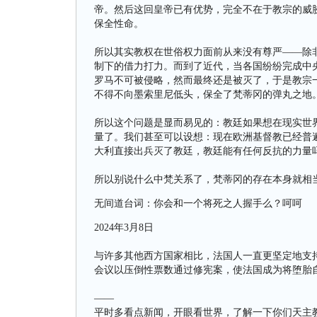
帝。然后这回皇帝已有优势，完全不在于教宗的威
保全性命。
所以其实教权在世俗权力面前从来没有尊严——除
制下的借力打力。而到了近代，当各国纷纷完成中
罗马不可被侵略，然而最终还是被灭了，于是教宗
不得不向墨索里尼低头，保全了梵蒂冈的弹丸之地
所以这个问题是显而易见的：教廷如果想在现实世
量了。我们甚至可以设想：现在欧洲基督教已经普
大利直接出兵灭了教廷，教廷能有任何反抗的力量
所以别说什么中梵关系了，梵蒂冈的存在本身就相
无间道台词：你会和一个将死之人握手么？呵呵
2024年3月8日
与许多其他西方国家相比，法国人一直更坚定地支
会议以压倒性票数通过修宪案，使法国成为将堕胎
——
平时多看点新闻，开眼看世界，了解一下你们天主