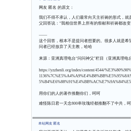
网友 匿名 的原文：
我们不得不承认，人们最常向天主祈祷的形式，就
父回答说：“我相信世界上所有的祭献和祈祷都改变
——
这个回答，根本不是提问者想要的。很多人就是希
问者已经放弃了天主教，哈哈
来源：亚洲真理电台“问问神父”栏目（亚洲真理电
https://yzzhenli.org/index/content/4544/%
1136%7C%E5%A4%A9%E4%B8%BB%E5%95%8
5%B4%E6%88%91%E4%BB%AC%E7%9A%84%E5
用你们的人的著作推翻你们，呵呵
难怪陈日君一天念800串玫瑰经都推翻不了中共，
本站网友 匿名