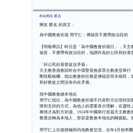
本站网友 匿名
网友 匿名 的原文：
為中國教會祈禱 周守仁：傳福音不應帶政治目的
【明報專訊】昨日是「為中國教會祈禱日」，天主
福音，不應帶有政治目的，強調作為好公民和好基
「好公民好基督徒沒矛盾」
天主教香港教區昨在中環聖母無原罪主教座堂舉行
剛恆毅樞機，指出教會的任務是傳福音而非殖民，
和好教徒之間沒有內在矛盾。
指中國教會續本地化
周守仁指出，為中國教會祈禱不代表對方出現特別
懷和支持的方式，為他人的需要表示理解，在靈性
事情才為對方祈禱。1924年中國舉行首屆天主教
教逐步轉為本地人，形容是教會本地化的轉捩點。他
周守仁上任後積極與內地教會交流，去年4月他率