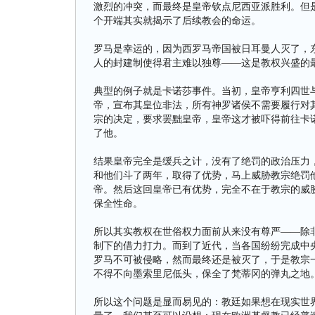
激烈的冲突，而最终是皇帝钦点尼西亚派胜利。但
个开端其实就揭示了后续教会的命运。
罗马是幸运的，因为西罗马帝国被日耳曼人灭了，
人的封建制使得君主难以独尊——这是教权兴盛的
典型的例子就是卡诺莎事件。当初，皇帝亨利四世
帝，宣布其皇位非法，所有神罗诸侯不需要履行对
宗的决定，要求罢黜皇帝，皇帝这才被吓得前往卡
了他。
结果皇帝完全是缓兵之计，没有了绝罚的政治压力
和他们斗了两年，取得了优势，马上威胁教宗绝罚
帝。然后这回皇帝已有优势，完全不在于教宗的威
保全性命。
所以其实教权在世俗权力面前从来没有尊严——除
制下的借力打力。而到了近代，当各国纷纷完成中
罗马不可被侵略，然而最终还是被灭了，于是教宗
不得不向墨索里尼低头，保全了梵蒂冈的弹丸之地
所以这个问题是显而易见的：教廷如果想在现实世