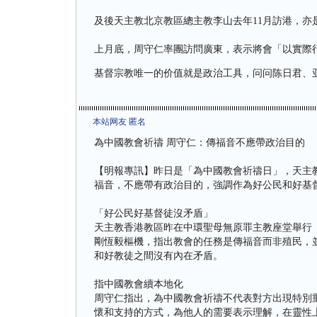
及後天主教北京教區總主教李山去年11月訪港，亦
上月底，周守仁率團訪問廣東，表示將會「以實際
基督宗教唯一的价值就是政治工具，问问陈日君、
本站网友 匿名
為中國教會祈禱 周守仁：傳福音不應帶政治目的
【明報專訊】昨日是「為中國教會祈禱日」，天主
福音，不應帶有政治目的，強調作為好公民和好基
「好公民好基督徒沒矛盾」
天主教香港教區昨在中環聖母無原罪主教座堂舉行
剛恆毅樞機，指出教會的任務是傳福音而非殖民，
和好教徒之間沒有內在矛盾。
指中國教會續本地化
周守仁指出，為中國教會祈禱不代表對方出現特別
懷和支持的方式，為他人的需要表示理解，在靈性