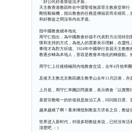
「好公民好基督徒沒矛盾」
天主教香港教區昨在中環聖母無原罪主教座堂舉行
剛恆毅樞機，指出教會的任務是傳福音而非殖民，
和好教徒之間沒有內在矛盾。
指中國教會續本地化
周守仁指出，為中國教會祈禱不代表對方出現特別
懷和支持的方式，為他人的需要表示理解，在靈性
事情才為對方祈禱。1924年中國舉行首屆天主教
教逐步轉為本地人，形容是教會本地化的轉捩點。他
周守仁上任後積極與內地教會交流，去年4月他率
及後天主教北京教區總主教李山去年11月訪港，亦
上月底，周守仁率團訪問廣東，表示將會「以實際
基督宗教唯一的价值就是政治工具，问问陈日君、
越来越难了啊！看来继抵制教皇方济各之后，教徒们
世界进入新时代，对很多耶教徒来说，已经没有活
清楚吧 ：）