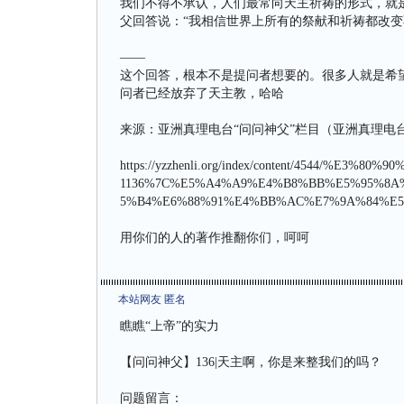
我们不得不承认，人们最常向天主祈祷的形式，就
父回答说：“我相信世界上所有的祭献和祈祷都改变
——
这个回答，根本不是提问者想要的。很多人就是希
问者已经放弃了天主教，哈哈
来源：亚洲真理电台“问问神父”栏目（亚洲真理电
https://yzzhenli.org/index/content/4544/%
1136%7C%E5%A4%A9%E4%B8%BB%E5%95%8
5%B4%E6%88%91%E4%BB%AC%E7%9A%84%E5
用你们的人的著作推翻你们，呵呵
本站网友 匿名
瞧瞧“上帝”的实力
【问问神父】136|天主啊，你是来整我们的吗？
问题留言：