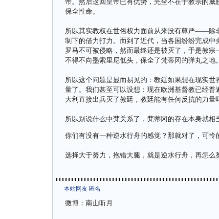
帝。然后这回皇帝已有优势，完全不在于教宗的威
保全性命。
所以其实教权在世俗权力面前从来没有尊严——除
制下的借力打力。而到了近代，当各国纷纷完成中
罗马不可被侵略，然而最终还是被灭了，于是教宗
不得不向墨索里尼低头，保全了梵蒂冈的弹丸之地
所以这个问题是显而易见的：教廷如果想在现实世
量了。我们甚至可以设想：现在欧洲基督教已经普
大利直接出兵灭了教廷，教廷能有任何反抗的力量
所以别说什么中梵关系了，梵蒂冈的存在本身就相
你们有没有一种逆水行舟的感觉？那就对了，可怜
选择大于努力，抱错大腿，就是逆水行舟，再怎么
本站网友 匿名
微博：南山听月