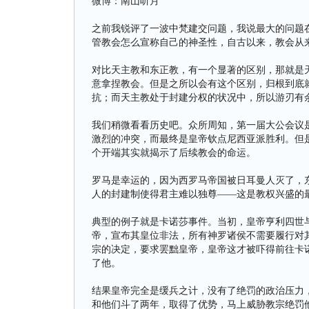
微博：南山听月
之前我锐评了一波中梵建交问题，我说最大的问题
管教会怎么宣称自己的神圣性，自古以来，教会从
对比天主教和东正教，有一个显著的区别，那就是
意拿捏教会。但是之所以会有这个区别，归根到底
抗；而天主教处于封建分权的状况中，所以游刃有
我们稍微看看历史吧。众所周知，第一届大公会议
激烈的冲突，而最终是皇帝钦点尼西亚派胜利。但
个开端其实就揭示了后续教会的命运。
罗马是幸运的，因为西罗马帝国被日耳曼人灭了，
人的封建制使得君主难以独尊——这是教权兴盛的
典型的例子就是卡诺莎事件。当初，皇帝亨利四世
帝，宣布其皇位非法，所有神罗诸侯不需要履行对
宗的决定，要求罢黜皇帝，皇帝这才被吓得前往卡
了他。
结果皇帝完全是缓兵之计，没有了绝罚的政治压力
和他们斗了两年，取得了优势，马上威胁教宗绝罚