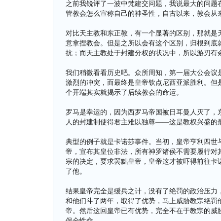
之前我锐评了一波中梵建交问题，我说最大的问题
管教会怎么宣称自己的神圣性，自古以来，教会从
对比天主教和东正教，有一个显著的区别，那就是
意拿捏教会。但是之所以会有这个区别，归根到底
抗；而天主教处于封建分权的状况中，所以游刃有
我们稍微看看历史吧。众所周知，第一届大公会议
激烈的冲突，而最终是皇帝钦点尼西亚派胜利。但
个开端其实就揭示了后续教会的命运。
罗马是幸运的，因为西罗马帝国被日耳曼人灭了，
人的封建制使得君主难以独尊——这是教权兴盛的
典型的例子就是卡诺莎事件。当初，皇帝亨利四世
帝，宣布其皇位非法，所有神罗诸侯不需要履行对
宗的决定，要求罢黜皇帝，皇帝这才被吓得前往卡
了他。
结果皇帝完全是缓兵之计，没有了绝罚的政治压力
和他们斗了两年，取得了优势，马上威胁教宗绝罚
帝。然后这回皇帝已有优势，完全不在于教宗的威
保全性命。