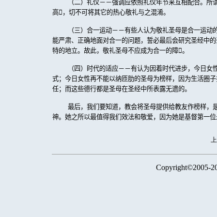
（二）礼仪－－强调应依照礼仪年节来互相配合。所
高

，切不可将其它的热心敬礼与之混淆。
（三）合一运动－－有些人认为敬礼圣母是合一运动
能严肃、正确地面对合一的问题，誓必最后会研究圣经中的
特的地立。故此，敬礼圣母不应成为合一的障

。
（四）时代的适应－－有认为因着时代进步，今日女
式；今日女性再不能以纳匝肋的圣母为榜样，因为生活圈子
任；而这些德行都是圣母在圣经中所表露无遗的。
最后，我们要知道，教会将圣母提供给教友作榜样，
神。她之所以最值得我们效法和敬爱，因为她是基督第一位
Copyright©2005-2