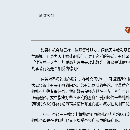
新答客问
如果有机会随意找一位基督教朋友，问他天主教和基
拜耶稣。」身为天主教徒的我们，对于这样的答话，有什么
「钦崇独一天主」的诫命为理由来攻击教会，说这是迷信的
的孝爱行为是否相反信德呢？
有关对圣母的热心敬礼，在教会历史中，可谓源远流
大公会议中有关圣母的问题，曾有过剧烈的争论，至最后产
敬礼不如往昔般热烈，然而教宗保禄六世在一九七四年二月
正确途径。文中指出好些不正确的态度：例如轻信一些纯外
求的持久及实际行动的福音精神背道而驰。教宗在劝谕中特
（一）圣经－－教会中每种对圣母敬礼的内容均以圣
敬礼圣母是在信仰的眼光下接受圣经启示中的玛利亚。