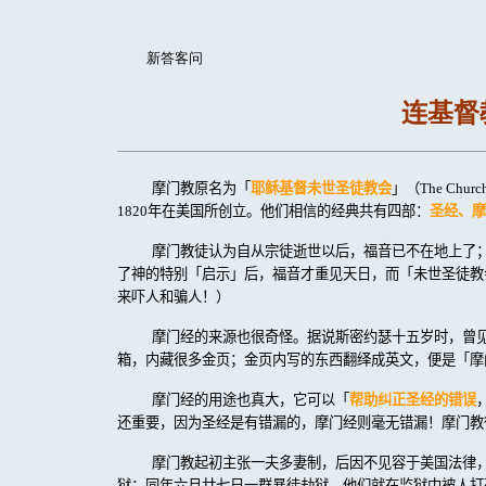
新答客问
连基督
摩门教原名为「
耶稣基督未世圣徒教会
」（
The Church 
1820
年在美国所创立。他们相信的经典共有四部：
圣经、摩
摩门教徒认为自从宗徒逝世以后，福音已不在地上了
了神的特别「启示」后，福音才重见天日，而「未世圣徒教
来吓人和骗人！）
摩门经的来源也很奇怪。据说斯密约瑟十五岁时，曾
箱，内藏很多金页；金页内写的东西翻绎成英文，便是「摩
摩门经的用途也真大，它可以「
帮助纠正圣经的错误
还重要，因为圣经是有错漏的，摩门经则毫无错漏！摩门教
摩门教起初主张一夫多妻制，后因不见容于美国法律
狱；同年六月廿七日一群暴徒劫狱，他们就在监狱中被人打